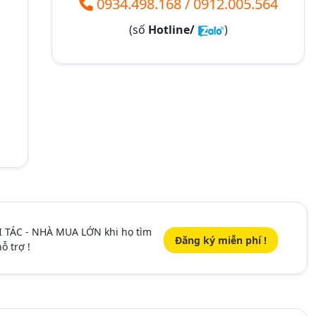
0934.498.168
/
0912.005.564
(số
Hotline/
)
I TÁC - NHÀ MUA LỚN khi họ tìm
Đăng ký miễn phí !
ỗ trợ !