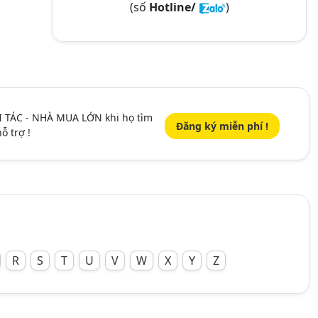
(số
Hotline/
)
I TÁC - NHÀ MUA LỚN khi họ tìm
Đăng ký miễn phí !
ỗ trợ !
R
S
T
U
V
W
X
Y
Z