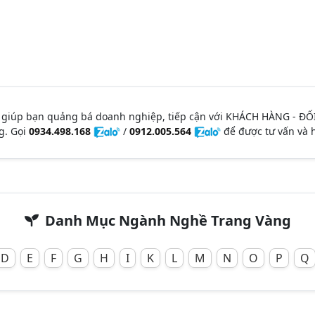
 giúp bạn quảng bá doanh nghiệp, tiếp cận với KHÁCH HÀNG - ĐỐ
g. Gọi
0934.498.168
/
0912.005.564
để được tư vấn và h
Danh Mục Ngành Nghề Trang Vàng
D
E
F
G
H
I
K
L
M
N
O
P
Q