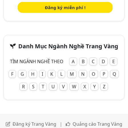
Đăng ký miễn phí !
Danh Mục Ngành Nghề Trang Vàng
TÌM NGÀNH NGHỀ THEO
A
B
C
D
E
F
G
H
I
K
L
M
N
O
P
Q
R
S
T
U
V
W
X
Y
Z
Đăng ký Trang Vàng
|
Quảng cáo Trang Vàng