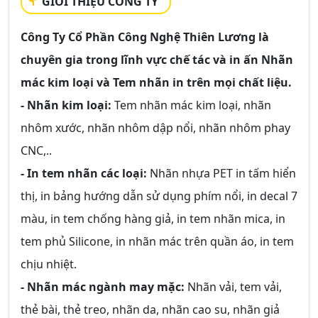
GIỚI THIỆU CÔNG TY
Công Ty Cổ Phần Công Nghệ Thiên Lương là
chuyên gia trong lĩnh vực chế tác và in ấn Nhãn
mác kim loại và Tem nhãn in trên mọi chất liệu.
- Nhãn kim loại:
Tem nhãn mác kim loại, nhãn
nhôm xước, nhãn nhôm dập nổi, nhãn nhôm phay
CNC,..
- In tem nhãn các loại:
Nhãn nhựa PET in tấm hiển
thị, in bảng hướng dẫn sử dụng phím nổi, in decal 7
màu, in tem chống hàng giả, in tem nhãn mica, in
tem phủ Silicone, in nhãn mác trên quần áo, in tem
chịu nhiệt.
- Nhãn mác ngành may mặc:
Nhãn vải, tem vải,
thẻ bài, thẻ treo, nhãn da, nhãn cao su, nhãn giả