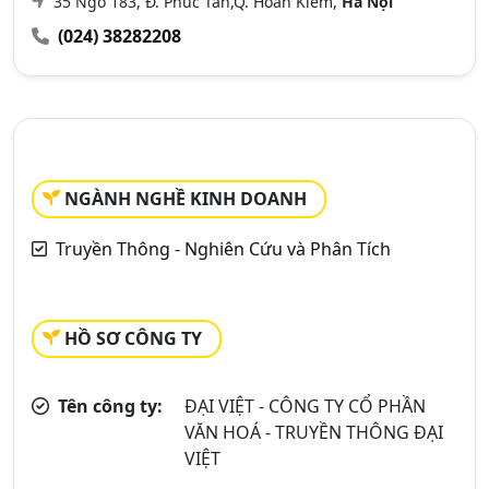
35 Ngõ 183, Đ. Phúc Tân,Q. Hoàn Kiếm,
Hà Nội
(024) 38282208
NGÀNH NGHỀ KINH DOANH
Truyền Thông - Nghiên Cứu và Phân Tích
HỒ SƠ CÔNG TY
Tên công ty:
ĐẠI VIỆT - CÔNG TY CỔ PHẦN
VĂN HOÁ - TRUYỀN THÔNG ĐẠI
VIỆT