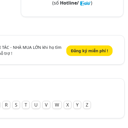
(số
Hotline/
)
I TÁC - NHÀ MUA LỚN khi họ tìm
Đăng ký miễn phí !
ỗ trợ !
R
S
T
U
V
W
X
Y
Z