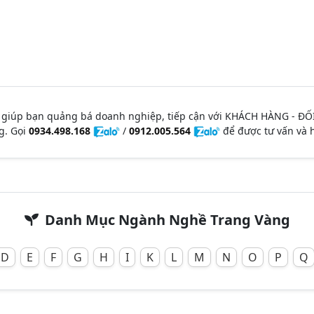
 giúp bạn quảng bá doanh nghiệp, tiếp cận với KHÁCH HÀNG - ĐỐ
g. Gọi
0934.498.168
/
0912.005.564
để được tư vấn và h
Danh Mục Ngành Nghề Trang Vàng
D
E
F
G
H
I
K
L
M
N
O
P
Q