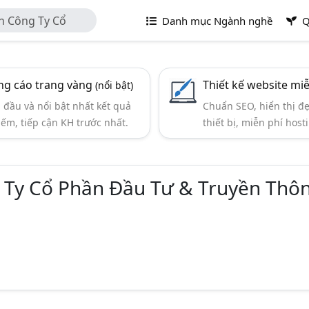
h Công Ty Cổ
Danh mục Ngành nghề
Q
ng HBT Việt Nam
g cáo trang vàng
Thiết kế website mi
(nổi bật)
đầu và nổi bật nhất kết quả
Chuẩn SEO, hiển thị đ
iếm, tiếp cận KH trước nhất.
thiết bị, miễn phí hosti
 Ty Cổ Phần Đầu Tư & Truyền Thô