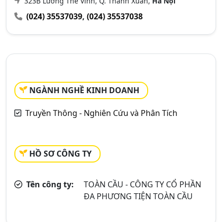
323B Lương Thế Vinh, Q. Thanh Xuân,
Hà Nội
(024) 35537039
,
(024) 35537038
NGÀNH NGHỀ KINH DOANH
Truyền Thông - Nghiên Cứu và Phân Tích
HỒ SƠ CÔNG TY
Tên công ty:
TOÀN CẦU - CÔNG TY CỔ PHẦN
ĐA PHƯƠNG TIỆN TOÀN CẦU