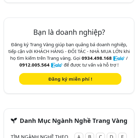
Bạn là doanh nghiệp?
Đăng ký Trang Vàng giúp bạn quảng bá doanh nghiệp,
tiếp cận với KHÁCH HÀNG - ĐỐI TÁC - NHÀ MUA LỚN khi
họ tìm kiếm trên Trang vàng. Gọi
0934.498.168
/
0912.005.564
để được tư vấn và hỗ trợ !
Đăng ký miễn phí !
Danh Mục Ngành Nghề Trang Vàng
TÌM NGÀNH NGHỀ THEO
A
B
C
D
E