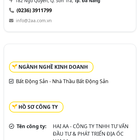
182 Ngô Quyền, Q. Sơn Trà,
Tp. Đà Nẵng
(0236) 3911799
info@2aa.com.vn
NGÀNH NGHỀ KINH DOANH
Bất Động Sản - Nhà Thầu Bất Động Sản
HỒ SƠ CÔNG TY
Tên công ty:
HAI AA - CÔNG TY TNHH TƯ VẤN
ĐẦU TƯ & PHÁT TRIỂN ĐỊA ỐC