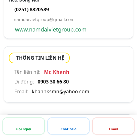
(0251) 8820589
namdaivietgroup@gmail.com
www.namdaivietgroup.com
THÔNG TIN LIÊN HỆ
Tên liên hệ:
Mr. Khanh
Di động:
0903 30 66 80
Email:
khanhksmn@yahoo.com
GIỚI THIỆU CÔNG TY
Gọi ngay
Chat Zalo
Email