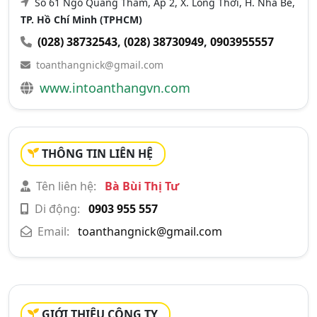
Số 61 Ngô Quang Thắm, Ấp 2, X. Long Thới, H. Nhà Bè,
TP. Hồ Chí Minh (TPHCM)
(028) 38732543
,
(028) 38730949
,
0903955557
toanthangnick@gmail.com
www.intoanthangvn.com
THÔNG TIN LIÊN HỆ
Tên liên hệ:
Bà Bùi Thị Tư
Di động:
0903 955 557
Email:
toanthangnick@gmail.com
GIỚI THIỆU CÔNG TY