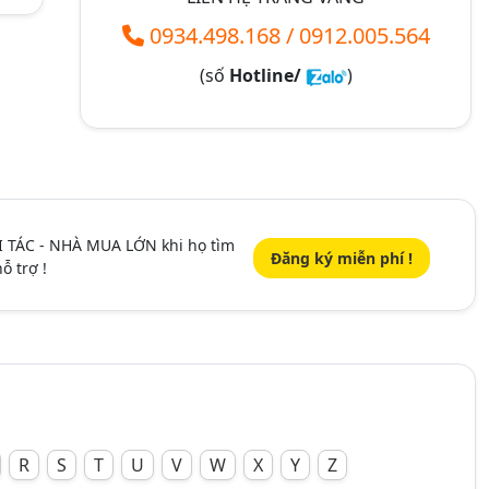
0934.498.168
/
0912.005.564
(số
Hotline/
)
I TÁC - NHÀ MUA LỚN khi họ tìm
Đăng ký miễn phí !
ỗ trợ !
R
S
T
U
V
W
X
Y
Z