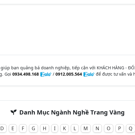
 giúp bạn quảng bá doanh nghiệp, tiếp cận với KHÁCH HÀNG - ĐỐ
g. Gọi
0934.498.168
/
0912.005.564
để được tư vấn và h
Danh Mục Ngành Nghề Trang Vàng
D
E
F
G
H
I
K
L
M
N
O
P
Q