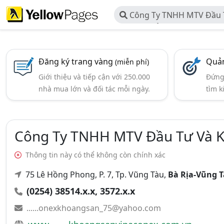
Công Ty TNHH MTV Đầu 
Khoáng Sản Vinaconex
Đăng ký trang vàng
Quản
(miễn phí)
Giới thiệu và tiếp cận với 250.000
Đứng 
nhà mua lớn và đối tác mỗi ngày.
tìm k
Công Ty TNHH MTV Đầu Tư Và K
Thông tin này có thể không còn chính xác
75 Lê Hồng Phong, P. 7, Tp. Vũng Tàu,
Bà Rịa-Vũng 
(0254) 38514.x.x, 3572.x.x
......onexkhoangsan_75@yahoo.com