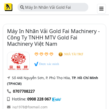
Máy In Nhãn Vải Gold Fai
Machinery - Công Ty TNHH MTV
Gold Fai Machinery Việt Nam
Máy In Nhãn Vải Gold Fai Machinery -
Công Ty TNHH MTV Gold Fai
Machinery Việt Nam
NHÀ TÀI TRỢ
Được xác minh
Số 448 Nguyễn Sơn, P. Phú Thọ Hòa,
TP. Hồ Chí Minh
(TPHCM)
0707708227
Hotline:
0908 228 067
ivy1978@foxmail.com