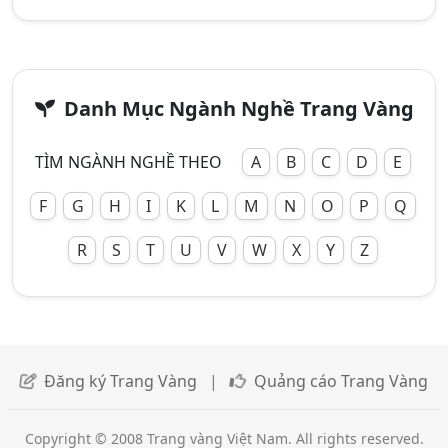
Danh Mục Ngành Nghề Trang Vàng
TÌM NGÀNH NGHỀ THEO
A
B
C
D
E
F
G
H
I
K
L
M
N
O
P
Q
R
S
T
U
V
W
X
Y
Z
Đăng ký Trang Vàng
|
Quảng cáo Trang Vàng
Copyright © 2008 Trang vàng Việt Nam. All rights reserved.