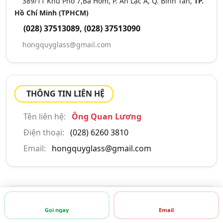
389/11 Khu Phố 7,Bà Hom, P. An Lạc A, Q. Bình Tân,
TP.
Hồ Chí Minh (TPHCM)
(028) 37513089
,
(028) 37513090
hongquyglass@gmail.com
THÔNG TIN LIÊN HỆ
Tên liên hệ:
Ông Quan Lương
Điện thoại:
(028) 6260 3810
Email:
hongquyglass@gmail.com
GIỚI THIỆU CÔNG TY
Gọi ngay
Email