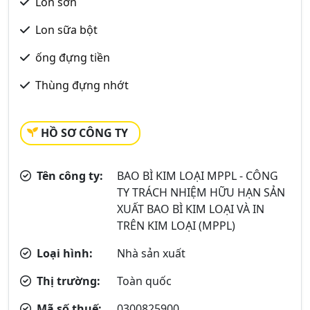
Lon sơn
Lon sữa bột
ống đựng tiền
Thùng đựng nhớt
HỒ SƠ CÔNG TY
Tên công ty:
BAO BÌ KIM LOẠI MPPL - CÔNG
TY TRÁCH NHIỆM HỮU HẠN SẢN
XUẤT BAO BÌ KIM LOẠI VÀ IN
TRÊN KIM LOẠI (MPPL)
Loại hình:
Nhà sản xuất
Thị trường:
Toàn quốc
Mã số thuế:
0300825900