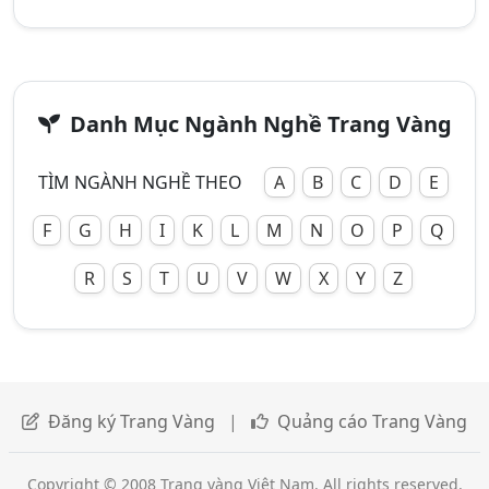
Danh Mục Ngành Nghề Trang Vàng
TÌM NGÀNH NGHỀ THEO
A
B
C
D
E
F
G
H
I
K
L
M
N
O
P
Q
R
S
T
U
V
W
X
Y
Z
Đăng ký Trang Vàng
|
Quảng cáo Trang Vàng
Copyright © 2008 Trang vàng Việt Nam. All rights reserved.