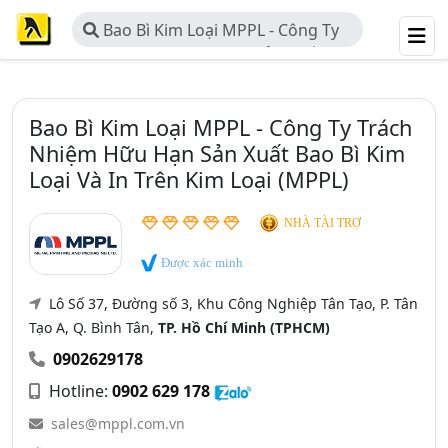
Bao Bì Kim Loại MPPL - Công Ty
Trách Nhiệm Hữu Hạn Sản Xuất Bao
Bì Kim Loại Và In Trên Kim Loại
(MPPL)
Bao Bì Kim Loại MPPL - Công Ty Trách
Nhiệm Hữu Hạn Sản Xuất Bao Bì Kim
Loại Và In Trên Kim Loại (MPPL)
NHÀ TÀI TRỢ
Được xác minh
Lô Số 37, Đường số 3, Khu Công Nghiệp Tân Tạo, P. Tân
Tạo A, Q. Bình Tân,
TP. Hồ Chí Minh (TPHCM)
0902629178
Hotline:
0902 629 178
sales@mppl.com.vn