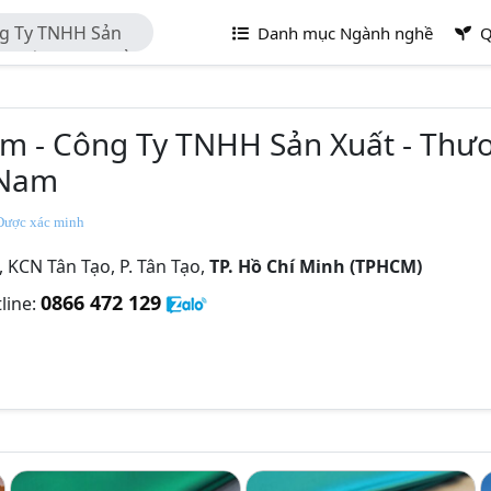
ng Ty TNHH Sản
Danh mục Ngành nghề
Q
ụ Xuất Nhập Khẩu
m - Công Ty TNHH Sản Xuất - Thươ
 Nam
ược xác minh
 KCN Tân Tạo, P. Tân Tạo,
TP. Hồ Chí Minh (TPHCM)
0866 472 129
line: