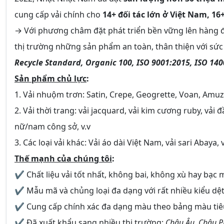
cung cấp vải chính cho
14+ đối tác lớn ở Việt Nam, 16
→ Với phương châm đặt phát triển bền vững lên hàng 
thị trường những sản phẩm an toàn, thân thiện với sứ
Recycle Standard, Organic 100, ISO 9001:2015, ISO 14
Sản phẩm chủ lực
:
1. Vải nhuộm trơn: Satin, Crepe, Geogrette, Voan, Amuze
2. Vải thời trang: vải jacquard, vải kim cương ruby, vải 
nữ/nam công sở, v.v
3. Các loại vải khác: Vải áo dài Việt Nam, vải sari Abaya,
Thế mạnh của chúng tôi
:
✔ Chất liệu vải tốt nhất, không bai, không xù hay bạc
✔ Mẫu mã và chủng loại đa dạng với rất nhiều kiểu dệt
✔ Cung cấp chính xác đa dạng màu theo bảng màu tiêu
✔ Đã xuất khẩu sang nhiều thị trường:
Châu Âu, Châu Ph