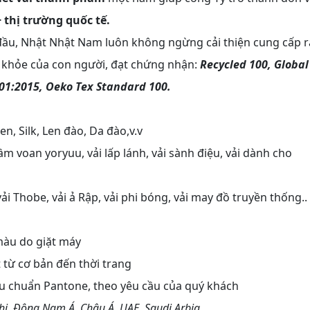
+ thị trường quốc tế.
đầu, Nhật Nhật Nam luôn không ngừng cải thiện cung cấp r
c khỏe của con người, đạt chứng nhận:
Recycled 100, Global
001:2015, Oeko Tex Standard 100.
n, Silk, Len đào, Da đào,v.v
đầm voan yoryuu, vải lấp lánh, vải sành điệu, vải dành cho
 vải Thobe, vải ả Rập, vải phi bóng, vải may đồ truyền thống..
 màu do giặt máy
 từ cơ bản đến thời trang
 chuẩn Pantone, theo yêu cầu của quý khách
i, Đông Nam Á, Châu Á, UAE, Saudi Arbia,..