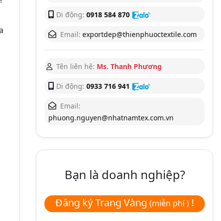
Di động:
0918 584 870
a
Email:
exportdep@thienphuoctextile.com
Tên liên hệ:
Ms. Thanh Phương
Di động:
0933 716 941
Email:
phuong.nguyen@nhatnamtex.com.vn
Bạn là doanh nghiệp?
Đăng ký Trang Vàng
!
(miễn phí )