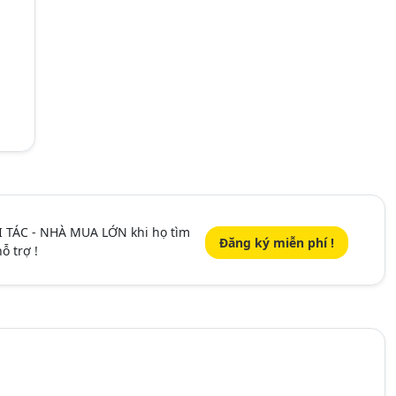
I TÁC - NHÀ MUA LỚN khi họ tìm
Đăng ký miễn phí !
ỗ trợ !