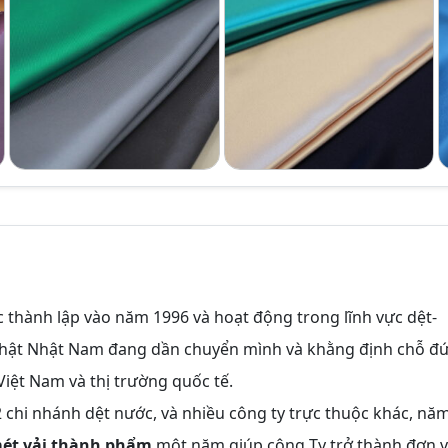
 thành lập vào năm 1996 và hoạt động trong lĩnh vực dệt-
 Nhật Nhật Nam đang dần chuyển mình và khằng định chỗ đ
Việt Nam và thị trường quốc tế.
 chi nhánh dệt nước, và nhiều công ty trực thuộc khác, nă
mét vải thành phẩm
một năm giúp công Ty trở thành đơn v