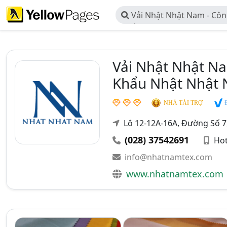
Vải Nhật Nhật Nam - Cô
Xuất - Thương Mại - Dịch V
Nhật Nhật Nam
Vải Nhật Nhật Na
Khẩu Nhật Nhật
Đ
NHÀ TÀI TRỢ
Lô 12-12A-16A, Đường Số 7,
(028) 37542691
Hot
info@nhatnamtex.com
www.nhatnamtex.com