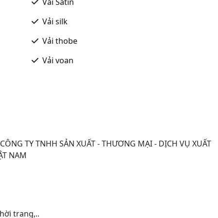
Vải Satin
Vải silk
Vải thobe
Vải voan
 CÔNG TY TNHH SẢN XUẤT - THƯƠNG MẠI - DỊCH VỤ XUẤT
ẬT NAM
ời trang,..