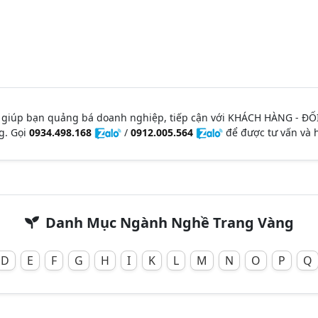
 giúp bạn quảng bá doanh nghiệp, tiếp cận với KHÁCH HÀNG - ĐỐ
g. Gọi
0934.498.168
/
0912.005.564
để được tư vấn và h
Danh Mục Ngành Nghề Trang Vàng
D
E
F
G
H
I
K
L
M
N
O
P
Q