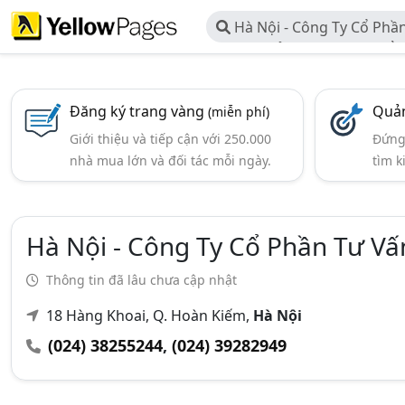
Hà Nội - Công Ty Cổ Phầ
Dựng Thủy Lợi & Phát Triể
Nội
Đăng ký trang vàng
Quản
(miễn phí)
Giới thiệu và tiếp cận với 250.000
Đứng 
nhà mua lớn và đối tác mỗi ngày.
tìm k
Hà Nội - Công Ty Cổ Phần Tư Vấ
Thông tin đã lâu chưa cập nhật
18 Hàng Khoai, Q. Hoàn Kiếm,
Hà Nội
(024) 38255244
,
(024) 39282949