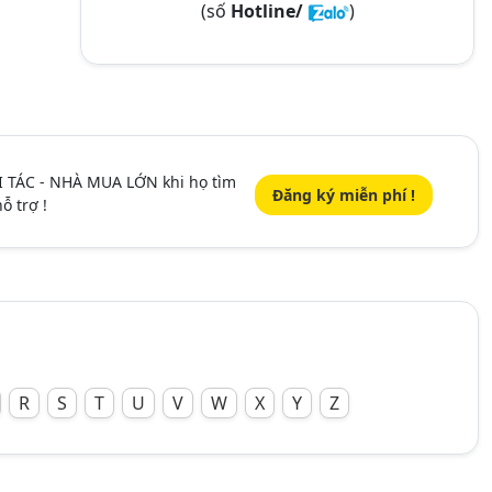
(số
Hotline/
)
I TÁC - NHÀ MUA LỚN khi họ tìm
Đăng ký miễn phí !
ỗ trợ !
R
S
T
U
V
W
X
Y
Z