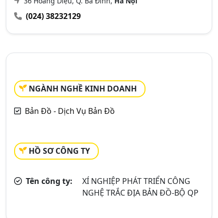
36 Hoàng Diệu, Q. Ba Đình,
Hà Nội
(024) 38232129
NGÀNH NGHỀ KINH DOANH
Bản Đồ - Dịch Vụ Bản Đồ
HỒ SƠ CÔNG TY
Tên công ty:
XÍ NGHIỆP PHÁT TRIỂN CÔNG
NGHỆ TRẮC ĐỊA BẢN ĐỒ-BỘ QP