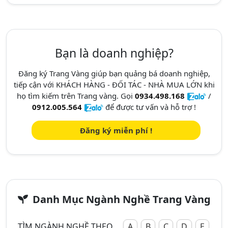
Bạn là doanh nghiệp?
Đăng ký Trang Vàng giúp bạn quảng bá doanh nghiệp,
tiếp cận với KHÁCH HÀNG - ĐỐI TÁC - NHÀ MUA LỚN khi
họ tìm kiếm trên Trang vàng. Gọi
0934.498.168
/
0912.005.564
để được tư vấn và hỗ trợ !
Đăng ký miễn phí !
Danh Mục Ngành Nghề Trang Vàng
TÌM NGÀNH NGHỀ THEO
A
B
C
D
E