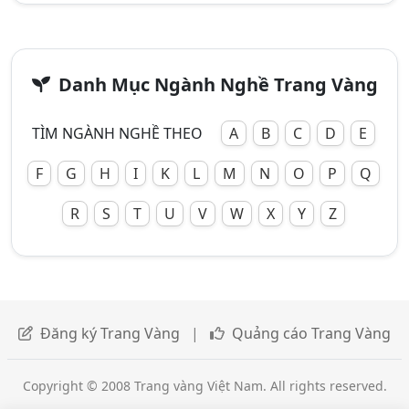
Danh Mục Ngành Nghề Trang Vàng
TÌM NGÀNH NGHỀ THEO
A
B
C
D
E
F
G
H
I
K
L
M
N
O
P
Q
R
S
T
U
V
W
X
Y
Z
Đăng ký Trang Vàng
|
Quảng cáo Trang Vàng
Copyright © 2008 Trang vàng Việt Nam. All rights reserved.