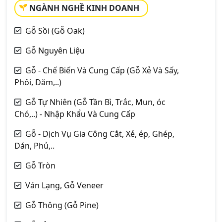
NGÀNH NGHỀ KINH DOANH
Gỗ Sồi (Gỗ Oak)
Gỗ Nguyên Liệu
Gỗ - Chế Biến Và Cung Cấp (Gỗ Xẻ Và Sấy,
Phôi, Dăm,..)
Gỗ Tự Nhiên (Gỗ Tần Bì, Trắc, Mun, óc
Chó,..) - Nhập Khẩu Và Cung Cấp
Gỗ - Dịch Vụ Gia Công Cắt, Xẻ, ép, Ghép,
Dán, Phủ,..
Gỗ Tròn
Ván Lạng, Gỗ Veneer
Gỗ Thông (Gỗ Pine)