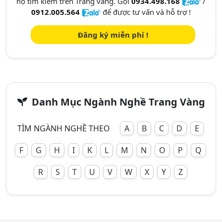
họ tìm kiếm trên Trang vàng. Gọi
0934.498.168
/
0912.005.564
để được tư vấn và hỗ trợ !
Đăng ký miễn phí !
Danh Mục Ngành Nghề Trang Vàng
TÌM NGÀNH NGHỀ THEO
A
B
C
D
E
F
G
H
I
K
L
M
N
O
P
Q
R
S
T
U
V
W
X
Y
Z