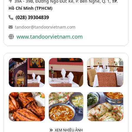
39A - 39B, Đường Ngô Đức Kế, P. Bến Nghé, Q. 1,
TP.
Hồ Chí Minh (TPHCM)
(028) 39304839
tandoor@tandoorvietnam.com
www.tandoorvietnam.com
XEM NHIỀU ẢNH