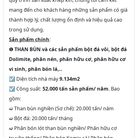
quy trình sản xuất khép kín, chúng tôi cam kết
mang đến cho khách hàng những sản phẩm có giá
thành hợp lý, chất lượng ổn định và hiệu quả cao
trong sử dụng.
Sản phẩm chính
:
❶
THAN BÙN
và các sản phẩm bột đá vôi, bột đá
Dolimite, phân nén, phân hữu cơ, phân hữu cơ
vi sinh, phân bón lá,..
☑ Diện tích nhà máy
9.134m2
☑ Công suất:
52.000 tấn sản phẩm/ năm
. Bao
gồm:
➫ Than bùn nghiền (Sơ chế): 20.000 tấn/ năm
➫ Bột đá: 20.000 tấn/ tháng
➫ Phân bón lót than bùn nghiền/ Phân hữu cơ