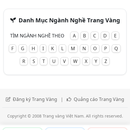
Danh Mục Ngành Nghề Trang Vàng
TÌM NGÀNH NGHỀ THEO
A
B
C
D
E
F
G
H
I
K
L
M
N
O
P
Q
R
S
T
U
V
W
X
Y
Z
Đăng ký Trang Vàng
|
Quảng cáo Trang Vàng
Copyright © 2008 Trang vàng Việt Nam. All rights reserved.