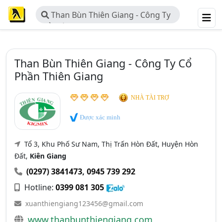
Than Bùn Thiên Giang - Công Ty
Cổ Phần Thiên Giang
Than Bùn Thiên Giang - Công Ty Cổ
Phần Thiên Giang
NHÀ TÀI TRỢ
Được xác minh
Tổ 3, Khu Phố Sư Nam, Thị Trấn Hòn Đất, Huyện Hòn
Đất,
Kiên Giang
(0297) 3841473
,
0945 739 292
Hotline:
0399 081 305
xuanthiengiang123456@gmail.com
www.thanbunthiengiang.com