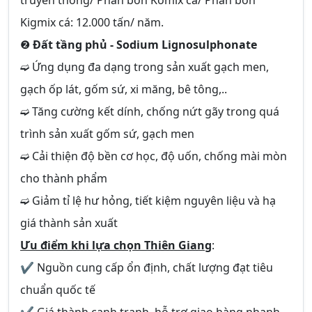
truyền thống/ Phân bón Komix cá/ Phân bón
Kigmix cá: 12.000 tấn/ năm.
❷
Đất tầng phủ - Sodium Lignosulphonate
➫ Ứng dụng đa dạng trong sản xuất gạch men,
gạch ốp lát, gốm sứ, xi măng, bê tông,..
➫ Tăng cường kết dính, chống nứt gãy trong quá
trình sản xuất gốm sứ, gạch men
➫ Cải thiện độ bền cơ học, độ uốn, chống mài mòn
cho thành phẩm
➫ Giảm tỉ lệ hư hỏng, tiết kiệm nguyên liệu và hạ
giá thành sản xuất
Ưu điểm khi lựa chọn Thiên Giang
:
✔ Nguồn cung cấp ổn định, chất lượng đạt tiêu
chuẩn quốc tế