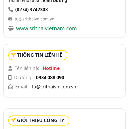
Thành Phố Dĩ An,
Bình Dương
(0274) 3742303
tu@srithaivn.com.vn
www.srithaivietnam.com
THÔNG TIN LIÊN HỆ
Tên liên hệ:
Hotline
Di động:
0934 088 090
Email:
tu@srithaivn.com.vn
GIỚI THIỆU CÔNG TY