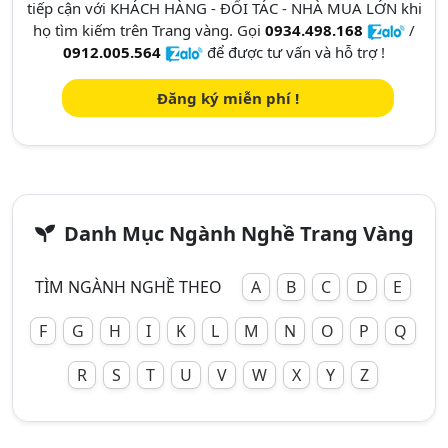
tiếp cận với KHÁCH HÀNG - ĐỐI TÁC - NHÀ MUA LỚN khi
họ tìm kiếm trên Trang vàng. Gọi
0934.498.168
/
0912.005.564
để được tư vấn và hỗ trợ !
Đăng ký miễn phí !
Danh Mục Ngành Nghề Trang Vàng
TÌM NGÀNH NGHỀ THEO
A
B
C
D
E
F
G
H
I
K
L
M
N
O
P
Q
R
S
T
U
V
W
X
Y
Z