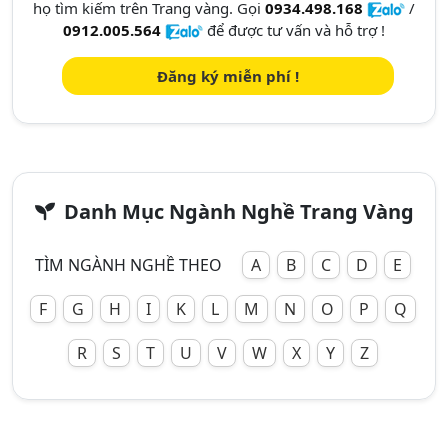
họ tìm kiếm trên Trang vàng. Gọi
0934.498.168
/
0912.005.564
để được tư vấn và hỗ trợ !
Đăng ký miễn phí !
Danh Mục Ngành Nghề Trang Vàng
TÌM NGÀNH NGHỀ THEO
A
B
C
D
E
F
G
H
I
K
L
M
N
O
P
Q
R
S
T
U
V
W
X
Y
Z