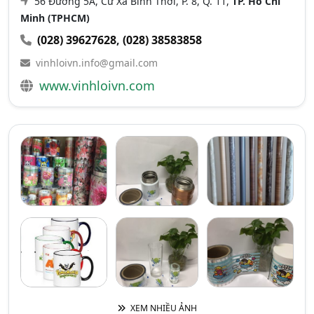
56 Đường 5A, Cư Xá Bình Thới, P. 8, Q. 11,
TP. Hồ Chí
Minh (TPHCM)
(028) 39627628
,
(028) 38583858
vinhloivn.info@gmail.com
www.vinhloivn.com
XEM NHIỀU ẢNH