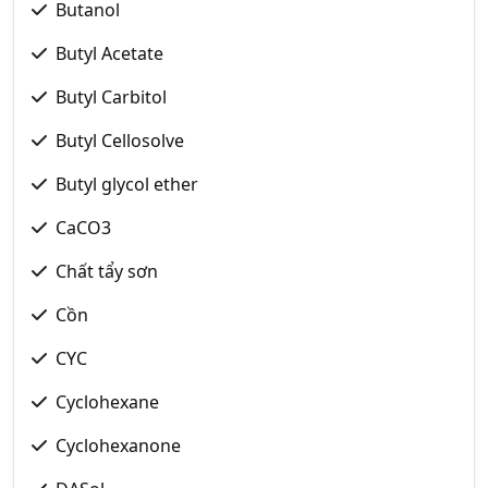
Butanol
Butyl Acetate
Butyl Carbitol
Butyl Cellosolve
Butyl glycol ether
CaCO3
Chất tẩy sơn
Cồn
CYC
Cyclohexane
Cyclohexanone