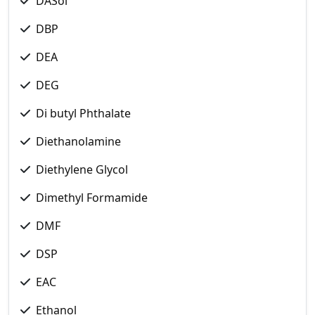
DASol
DBP
DEA
DEG
Di butyl Phthalate
Diethanolamine
Diethylene Glycol
Dimethyl Formamide
DMF
DSP
EAC
Ethanol