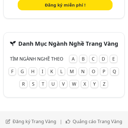
Đăng ký miễn phí !
Danh Mục Ngành Nghề Trang Vàng
TÌM NGÀNH NGHỀ THEO
A
B
C
D
E
F
G
H
I
K
L
M
N
O
P
Q
R
S
T
U
V
W
X
Y
Z
Đăng ký Trang Vàng
|
Quảng cáo Trang Vàng