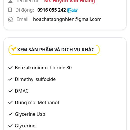
Tên liên hệ:
Mr. Huỳnh Văn Hoàng
Di động:
0916 055 242
Email:
hoachatsongnhien@gmail.com
XEM SẢN PHẨM VÀ DỊCH VỤ KHÁC
Benzalkonium chloride 80
Dimethyl sulfoxide
DMAC
Dung môi Methanol
Glycerine Usp
Glycerine