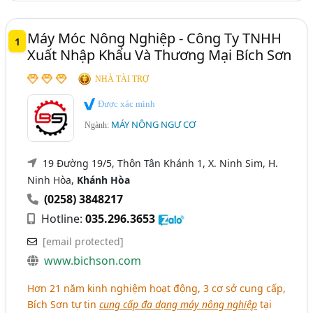
Cơ Khí - Chế Tạo Máy (531)
Cà Mau
Gia Lai
Hải Dương
Hậu Giang
Nông Nghiệp - Máy Móc Và Thiết Bị Nông Nghiệp (463)
Máy Móc Nông Nghiệp - Công Ty TNHH
1
Long An
Quảng Ngãi
Sóc Trăng
Xuất Nhập Khẩu Và Thương Mại Bích Sơn
Tiền Giang
Vĩnh Long
NHÀ TÀI TRỢ
Được xác minh
MÁY NÔNG NGƯ CƠ
Ngành:
19 Đường 19/5, Thôn Tân Khánh 1, X. Ninh Sim, H.
Ninh Hòa,
Khánh Hòa
(0258) 3848217
Hotline:
035.296.3653
[email protected]
www.bichson.com
Hơn 21 năm kinh nghiệm hoạt động, 3 cơ sở cung cấp,
Bích Sơn tự tin
cung cấp đa dạng máy nông nghiệp
tại