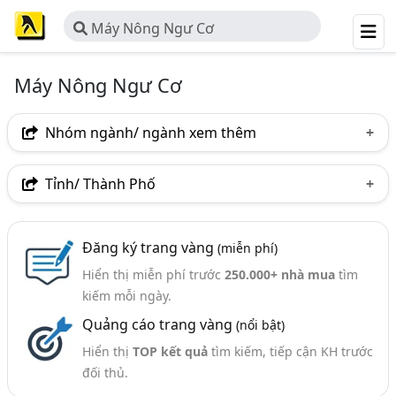
Máy Nông Ngư Cơ
Máy Nông Ngư Cơ
Nhóm ngành/ ngành xem thêm
Ngành nghề
Tỉnh/ Thành Phố
Máy Nông Ngư Cơ
(121)
Hà Nội
TP. Hồ Chí Minh (TPHCM)
Đồng Nai
Nhóm ngành nghề
Đăng ký trang vàng
(miễn phí)
Bình Dương
Tp. Đà Nẵng
TP. Hải Phòng
Hiển thị miễn phí trước
250.000+ nhà mua
tìm
Nông Nghiệp- Máy Trồng Và Chăm Sóc (13)
Đồng Tháp
Bà Rịa-Vũng Tàu
Bắc Ninh
kiếm mỗi ngày.
Máy Thu Hoạch (7)
Quảng cáo trang vàng
(nổi bật)
Bình Phước
Bình Thuận
Khánh Hòa
Máy Làm Đất (6)
Hiển thị
TOP kết quả
tìm kiếm, tiếp cận KH trước
Nam Định
Nghệ An
Thanh Hóa
đối thủ.
Ngành xem thêm
Thừa Thiên Huế
TP. Cần Thơ
Bình Định