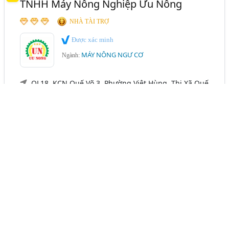
TNHH Máy Nông Nghiệp Ưu Nông
NHÀ TÀI TRỢ
Được xác minh
MÁY NÔNG NGƯ CƠ
Ngành:
QL18, KCN Quế Võ 3, Phường Việt Hùng, Thị Xã Quế
Võ,
Bắc Ninh
0969 477 828
,
0972 282 022
Hotline:
0947 852 628
[email protected]
www.maynongnghiepuunong.com
ƯU NÔNG - ƯU TIÊN NÔNG NGHIỆP - ƯU TIÊN NÔNG
DÂN
Chúng tôi chuyên sản xuất, chế tạo và cung cấp các loại
Máy Nông Nghiệp
:
Máy xay xát lúa gạo, máy nghiền lúa
ngô, máy nghiền bột, máy nghiền tự hút, máy ép viên thức