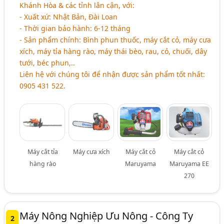
Khánh Hòa & các tỉnh lân cận, với:
- Xuất xứ: Nhật Bản, Đài Loan
- Thời gian bảo hành: 6-12 tháng
- Sản phẩm chính: Bình phun thuốc, máy cắt cỏ, máy cưa
xích, máy tỉa hàng rào, máy thái bèo, rau, cỏ, chuối, dây
tưới, béc phun,..
Liên hệ với chúng tôi để nhận được sản phẩm tốt nhất:
0905 431 522.
Máy cắt tỉa
Máy cưa xích
Máy cắt cỏ
Máy cắt cỏ
hàng rào
Maruyama
Maruyama EE
270
Máy Nông Nghiệp Ưu Nông - Công Ty
2