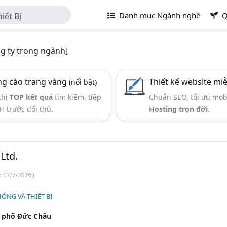
Danh mục Ngành nghề
Q
iết Bị
g ty trong ngành]
g cáo trang vàng
Thiết kế website mi
(nổi bật)
thị
TOP kết quả
tìm kiếm, tiếp
Chuẩn SEO, tối ưu mob
H trước đối thủ.
Hosting trọn đời
.
Ltd.
: 17/7/2026)
HỐNG VÀ THIẾT BỊ
 phố Đức Châu