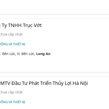
g Ty TNHH Trục Vớt
chưa cập nhật
HỐNG VÀ THIẾT BỊ
. Bến Lức, H. Bến Lức,
Long An
TV Đầu Tư Phát Triển Thủy Lợi Hà Nội
chưa cập nhật
HỐNG VÀ THIẾT BỊ