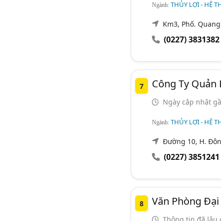
THỦY LỢI - HỆ T
Ngành:
Km3, Phố. Quang 
(0227) 3831382
Công Ty Quản L
7
Ngày cập nhật gầ
THỦY LỢI - HỆ T
Ngành:
Đường 10, H. Đô
(0227) 3851241
Văn Phòng Đại
8
Thông tin đã lâu 