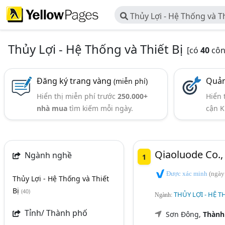
Thủy Lợi - Hệ Thống và Th
Thủy Lợi - Hệ Thống và Thiết Bị
[có
40
côn
Đăng ký trang vàng
Quản
(miễn phí)
Hiển thị miễn phí trước
250.000+
Hiển 
nhà mua
tìm kiếm mỗi ngày.
cận K
Qiaoluode Co., 
Ngành nghề
1
Được xác minh
(ngày
Thủy Lợi - Hệ Thống và Thiết
Bị
(40)
THỦY LỢI - HỆ T
Ngành:
Tỉnh/ Thành phố
Sơn Đông,
Thành