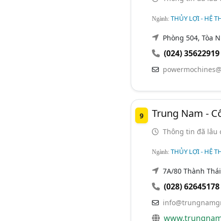
THỦY LỢI - HỆ T
Ngành:
Phòng 504, Tòa N
(024) 35622919
powermochines@
Trung Nam - C
9
Thông tin đã lâu 
THỦY LỢI - HỆ T
Ngành:
7A/80 Thành Thái,
(028) 62645178
info@trungnamg
www.trungnam