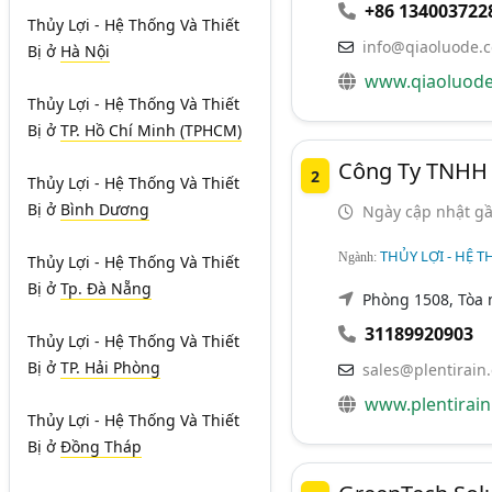
+86 134003722
Thủy Lợi - Hệ Thống Và Thiết
info@qiaoluode.
Bị
ở
Hà Nội
www.qiaoluod
Thủy Lợi - Hệ Thống Và Thiết
Bị
ở
TP. Hồ Chí Minh (TPHCM)
Công Ty TNHH C
2
Thủy Lợi - Hệ Thống Và Thiết
Bị
ở
Bình Dương
Ngày cập nhật gầ
THỦY LỢI - HỆ T
Ngành:
Thủy Lợi - Hệ Thống Và Thiết
Bị
ở
Tp. Đà Nẵng
Phòng 1508, Tòa 
31189920903
Thủy Lợi - Hệ Thống Và Thiết
Bị
ở
TP. Hải Phòng
sales@plentirain
www.plentirai
Thủy Lợi - Hệ Thống Và Thiết
Bị
ở
Đồng Tháp