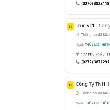
(0270) 3823118
Trục Vớt - Côn
12
Thông tin đã lâu 
THỦY LỢI - HỆ T
Ngành:
177 Khu Phố 3, TT
(0272) 3871291
Công Ty TNHH M
13
Thông tin đã lâu 
THỦY LỢI - HỆ T
Ngành: