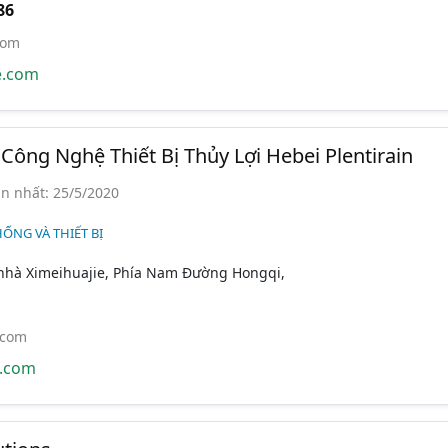
86
com
e.com
ông Nghệ Thiết Bị Thủy Lợi Hebei Plentirain
n nhất: 25/5/2020
HỐNG VÀ THIẾT BỊ
nhà Ximeihuajie, Phía Nam Đường Hongqi,
.com
n.com