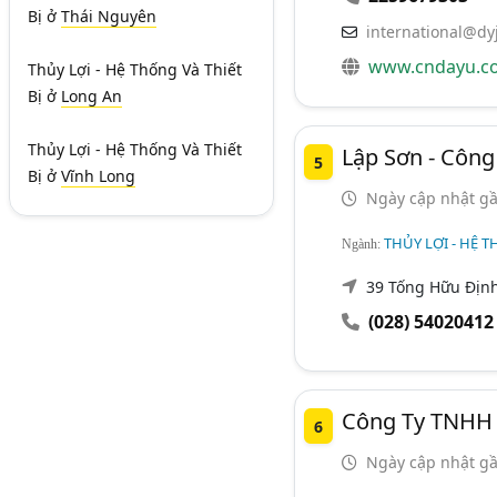
Bị
ở
Thái Nguyên
international@dy
www.cndayu.c
Thủy Lợi - Hệ Thống Và Thiết
Bị
ở
Long An
Thủy Lợi - Hệ Thống Và Thiết
Lập Sơn - Công
5
Bị
ở
Vĩnh Long
Ngày cập nhật gầ
THỦY LỢI - HỆ T
Ngành:
39 Tống Hữu Định,
(028) 54020412
Công Ty TNHH 
6
Ngày cập nhật gầ