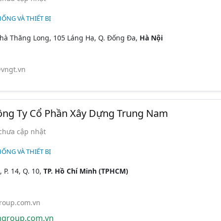
HỐNG VÀ THIẾT BỊ
hà Thăng Long, 105 Láng Hạ, Q. Đống Đa,
Hà Nội
vngt.vn
ông Ty Cổ Phần Xây Dựng Trung Nam
chưa cập nhật
HỐNG VÀ THIẾT BỊ
 P. 14, Q. 10,
TP. Hồ Chí Minh (TPHCM)
roup.com.vn
group.com.vn