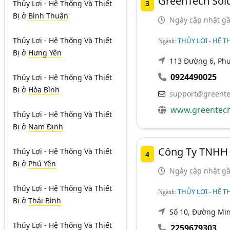
GreenTech Sol
3
Thủy Lợi - Hệ Thống Và Thiết
Bị
ở
Bình Thuận
Ngày cập nhật gầ
Thủy Lợi - Hệ Thống Và Thiết
THỦY LỢI - HỆ T
Ngành:
Bị
ở
Hưng Yên
113 Đường 6, Ph
0924490025
Thủy Lợi - Hệ Thống Và Thiết
Bị
ở
Hòa Bình
support@greent
www.greentec
Thủy Lợi - Hệ Thống Và Thiết
Bị
ở
Nam Định
Công Ty TNHH 
Thủy Lợi - Hệ Thống Và Thiết
4
Bị
ở
Phú Yên
Ngày cập nhật gầ
Thủy Lợi - Hệ Thống Và Thiết
THỦY LỢI - HỆ T
Ngành:
Bị
ở
Thái Bình
Số 10, Đường Min
Thủy Lợi - Hệ Thống Và Thiết
2259679303