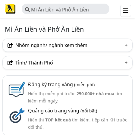
Mì Ăn Liền và Phở Ăn Liền
Mì Ăn Liền và Phở Ăn Liền
Nhóm ngành/ ngành xem thêm
Ngành nghề
Tỉnh/ Thành Phố
Mì Ăn Liền Và Phở Ăn Liền
(70)
Hà Nội
TP. Hồ Chí Minh (TPHCM)
Đồng Nai
Ngành xem thêm
Đăng ký trang vàng
(miễn phí)
Bình Dương
Tp. Đà Nẵng
Đồng Tháp
Hiển thị miễn phí trước
250.000+ nhà mua
tìm
Thực Phẩm Ăn Liền - Nhà Sản Xuất (159)
Bắc Ninh
Hưng Yên
Quảng Ninh
kiếm mỗi ngày.
Quảng cáo trang vàng
(nổi bật)
TP. Cần Thơ
Bình Định
Long An
Vĩnh Long
Hiển thị
TOP kết quả
tìm kiếm, tiếp cận KH trước
đối thủ.