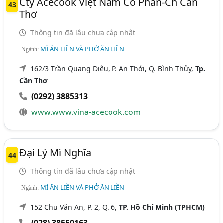
Cty Acecook Việt Nam Cổ Phần-Cn Cần
43
Thơ
Thông tin đã lâu chưa cập nhật
MÌ ĂN LIỀN VÀ PHỞ ĂN LIỀN
Ngành:
162/3 Trần Quang Diệu, P. An Thới, Q. Bình Thủy,
Tp.
Cần Thơ
(0292) 3885313
www.www.vina-acecook.com
Đại Lý Mì Nghĩa
44
Thông tin đã lâu chưa cập nhật
MÌ ĂN LIỀN VÀ PHỞ ĂN LIỀN
Ngành:
152 Chu Văn An, P. 2, Q. 6,
TP. Hồ Chí Minh (TPHCM)
(028) 38550163