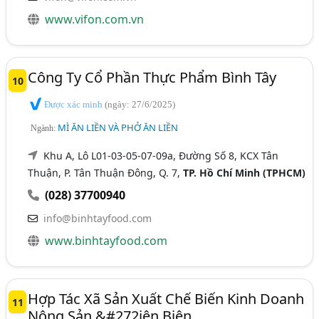
www.vifon.com.vn
Công Ty Cổ Phần Thực Phẩm Bình Tây
10
Được xác minh
(ngày: 27/6/2025)
MÌ ĂN LIỀN VÀ PHỞ ĂN LIỀN
Ngành:
Khu A, Lô L01-03-05-07-09a, Đường Số 8, KCX Tân
Thuận, P. Tân Thuận Đông, Q. 7,
TP. Hồ Chí Minh (TPHCM)
(028) 37700940
info@binhtayfood.com
www.binhtayfood.com
Hợp Tác Xã Sản Xuất Chế Biến Kinh Doanh
11
Nông Sản &#272iện Biên