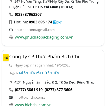
347 Hồ Văn Tắng, &#7844p Cây Da, Xã Tân Phú Trung,
Huyện Củ Chi,
TP. Hồ Chí Minh (TPHCM)
(028) 37963207
Hotline:
0903 695 174
phuchaocom@gmail.com
www.phuchaopackaging.com.vn
Công Ty CP Thực Phẩm Bích Chi
16
Ngày cập nhật gần nhất: 19/5/2025
MÌ ĂN LIỀN VÀ PHỞ ĂN LIỀN
Ngành:
45X1 Nguyễn Sinh Sắc, P. 2, TP. Sa Đéc,
Đồng Tháp
(0277) 3861 910
,
(0277) 377 3606
info@bichchi.com.vn
www.bichchi.com.vn