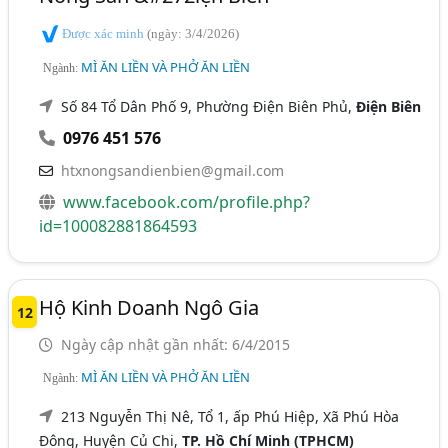
Được xác minh
(ngày: 3/4/2026)
MÌ ĂN LIỀN VÀ PHỞ ĂN LIỀN
Ngành:
Số 84 Tổ Dân Phố 9, Phường Điện Biên Phủ,
Điện Biên
0976 451 576
htxnongsandienbien@gmail.com
www.facebook.com/profile.php?
id=100082881864593
Hộ Kinh Doanh Ngô Gia
12
Ngày cập nhật gần nhất: 6/4/2015
MÌ ĂN LIỀN VÀ PHỞ ĂN LIỀN
Ngành:
213 Nguyễn Thị Nê, Tổ 1, ấp Phú Hiệp, Xã Phú Hòa
Đông, Huyện Củ Chi,
TP. Hồ Chí Minh (TPHCM)