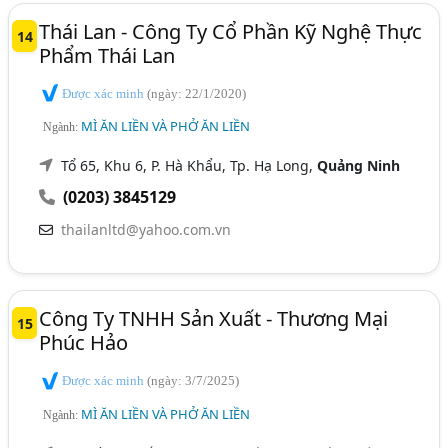
Thái Lan - Công Ty Cổ Phần Kỹ Nghệ Thực
14
Phẩm Thái Lan
Được xác minh
(ngày: 22/1/2020)
MÌ ĂN LIỀN VÀ PHỞ ĂN LIỀN
Ngành:
Tổ 65, Khu 6, P. Hà Khẩu, Tp. Hạ Long,
Quảng Ninh
(0203) 3845129
thailanltd@yahoo.com.vn
Công Ty TNHH Sản Xuất - Thương Mại
15
Phúc Hảo
Được xác minh
(ngày: 3/7/2025)
MÌ ĂN LIỀN VÀ PHỞ ĂN LIỀN
Ngành: