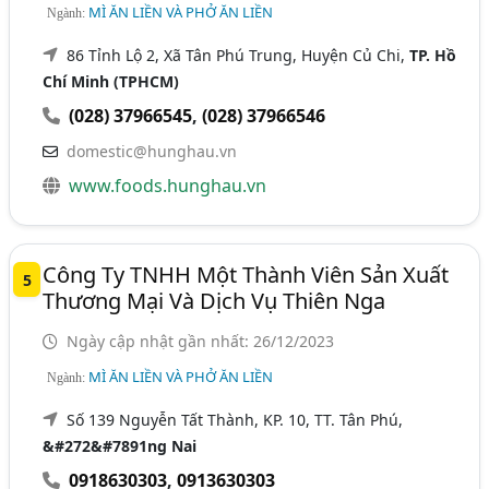
MÌ ĂN LIỀN VÀ PHỞ ĂN LIỀN
Ngành:
86 Tỉnh Lộ 2, Xã Tân Phú Trung, Huyện Củ Chi,
TP. Hồ
Chí Minh (TPHCM)
(028) 37966545
,
(028) 37966546
domestic@hunghau.vn
www.foods.hunghau.vn
Công Ty TNHH Một Thành Viên Sản Xuất
5
Thương Mại Và Dịch Vụ Thiên Nga
Ngày cập nhật gần nhất: 26/12/2023
MÌ ĂN LIỀN VÀ PHỞ ĂN LIỀN
Ngành:
Số 139 Nguyễn Tất Thành, KP. 10, TT. Tân Phú,
&#272&#7891ng Nai
0918630303
,
0913630303