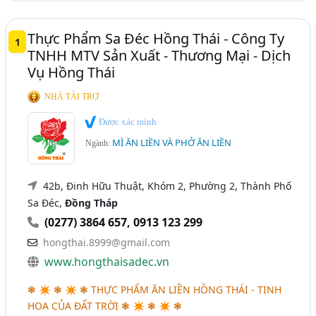
Thực Phẩm Sa Đéc Hồng Thái - Công Ty
1
TNHH MTV Sản Xuất - Thương Mại - Dịch
Vụ Hồng Thái
NHÀ TÀI TRỢ
Được xác minh
MÌ ĂN LIỀN VÀ PHỞ ĂN LIỀN
Ngành:
42b, Đinh Hữu Thuật, Khóm 2, Phường 2, Thành Phố
Sa Đéc,
Đồng Tháp
(0277) 3864 657
,
0913 123 299
hongthai.8999@gmail.com
www.hongthaisadec.vn
❃ ✴ ❃ ✴ ❃ THỰC PHẨM ĂN LIỀN HỒNG THÁI - TINH
HOA CỦA ĐẤT TRỜI ❃ ✴ ❃ ✴ ❃