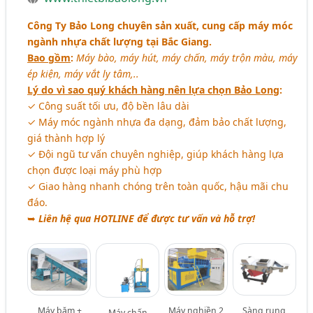
Công Ty Bảo Long chuyên sản xuất, cung cấp máy móc
ngành nhựa chất lượng tại Bắc Giang.
Bao gồm
:
Máy bào, máy hút, máy chấn, máy trộn màu, máy
ép kiện, máy vắt ly tâm,..
Lý do vì sao quý khách hàng nên lựa chọn Bảo Long
:
✓ Công suất tối ưu, độ bền lâu dài
✓ Máy móc ngành nhựa đa dạng, đảm bảo chất lượng,
giá thành hợp lý
✓ Đội ngũ tư vấn chuyên nghiệp, giúp khách hàng lựa
chọn được loại máy phù hợp
✓ Giao hàng nhanh chóng trên toàn quốc, hậu mãi chu
đáo.
➥
Liên hệ qua HOTLINE để được tư vấn và hỗ trợ!
Máy băm +
Máy nghiền 2
Sàng rung
Máy chấn