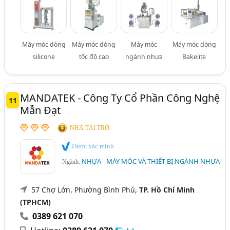
Máy móc dòng
Máy móc dòng
Máy móc
Máy móc dòng
silicone
tốc độ cao
ngành nhựa
Bakelite
MANDATEK - Công Ty Cổ Phần Công Nghệ
11
Mẫn Đạt
NHÀ TÀI TRỢ
Được xác minh
NHỰA - MÁY MÓC VÀ THIẾT BỊ NGÀNH NHỰA
Ngành:
57 Chợ Lớn, Phường Bình Phú,
TP. Hồ Chí Minh
(TPHCM)
0389 621 070