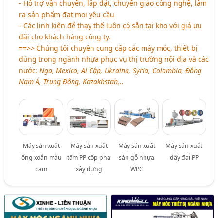
- Hỗ trợ vận chuyển, lắp đặt, chuyển giao công nghệ, làm
ra sản phẩm đạt mọi yêu cầu
- Các linh kiện để thay thế luôn có sẵn tại kho với giá ưu
đãi cho khách hàng công ty.
==>> Chúng tôi chuyên cung cấp các máy móc, thiết bị
dùng trong ngành nhựa phục vụ thị trường nội địa và các
nước:
Nga, Mexico, Ai Cập, Ukraina, Syria, Colombia, Đông
Nam Á, Trung Đông, Kazakhstan,..
Máy sản xuất
Máy sản xuất
Máy sản xuất
Máy sản xuất
ống xoắn màu
tấm PP cốp pha
sàn gỗ nhựa
dây đai PP
cam
xây dựng
WPC