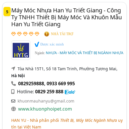
Máy Móc Nhựa Han Yu Triết Giang - Công
5
Ty TNHH Thiết Bị Máy Móc Và Khuôn Mẫu
Han Yu Triết Giang
NHÀ TÀI TRỢ
Được xác minh
NHỰA - MÁY MÓC VÀ THIẾT BỊ NGÀNH NHỰA
Ngành:
Tòa Nhà 15T1, Số 18 Tam Trinh, Phường Tương Mai,
Hà Nội
0829259888
,
0933 669 995
Hotline:
0829 259 888
khuonmauhanyu@gmail.com
www.khuonphoipet.com
HAN YU
- Nhà phân phối
Thiết Bị, Máy Móc Ngành Nhựa
uy
tín tại Việt Nam