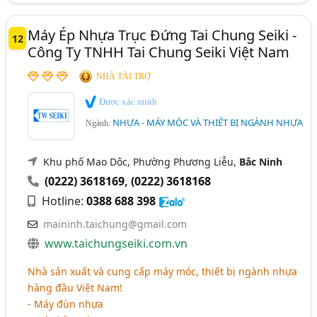
Máy Ép Nhựa Trục Đứng Tai Chung Seiki -
12
Công Ty TNHH Tai Chung Seiki Việt Nam
NHÀ TÀI TRỢ
Được xác minh
NHỰA - MÁY MÓC VÀ THIẾT BỊ NGÀNH NHỰA
Ngành:
Khu phố Mao Dộc, Phường Phương Liễu,
Bắc Ninh
(0222) 3618169
,
(0222) 3618168
Hotline:
0388 688 398
maininh.taichung@gmail.com
www.taichungseiki.com.vn
Nhà sản xuất và cung cấp máy móc, thiết bị ngành nhựa
hàng đầu Việt Nam!
- Máy đùn nhựa