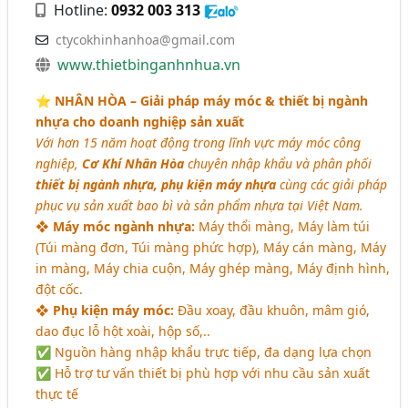
Hotline:
0932 003 313
ctycokhinhanhoa@gmail.com
www.thietbinganhnhua.vn
⭐️
NHÂN HÒA
– Giải pháp máy móc & thiết bị ngành
nhựa cho doanh nghiệp sản xuất
Với hơn 15 năm hoạt động trong lĩnh vực máy móc công
nghiệp,
Cơ Khí Nhân Hòa
chuyên nhập khẩu và phân phối
thiết bị ngành nhựa, phụ kiện máy nhựa
cùng các giải pháp
phục vụ sản xuất bao bì và sản phẩm nhựa tại Việt Nam.
❖
Máy móc ngành nhựa:
Máy thổi màng, Máy làm túi
(Túi màng đơn, Túi màng phức hợp), Máy cán màng, Máy
in màng, Máy chia cuộn, Máy ghép màng, Máy định hình,
đột cốc.
❖
Phụ kiện máy móc:
Đầu xoay, đầu khuôn, mâm gió,
dao đục lỗ hột xoài, hộp số,..
✅ Nguồn hàng nhập khẩu trực tiếp, đa dạng lựa chọn
✅ Hỗ trợ tư vấn thiết bị phù hợp với nhu cầu sản xuất
thực tế