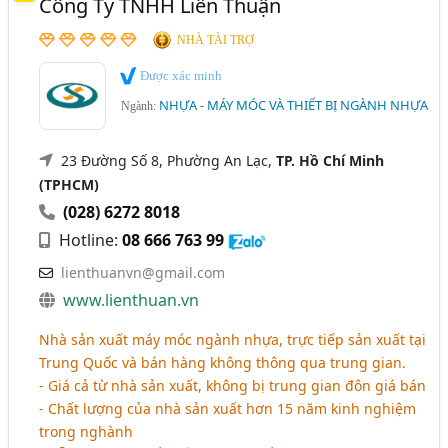
Công Ty TNHH Liên Thuận
Máy Băm, Xay Nhựa (39)
NHÀ TÀI TRỢ
Máy Trộn Hạt Nhựa (29)
Được xác minh
Máy Tạo Hạt Nhựa Tái Sinh (26)
NHỰA - MÁY MÓC VÀ THIẾT BỊ NGÀNH NHỰA
Ngành:
Máy Tái Sinh Phế Phẩm (1)
Ngành xem thêm
23 Đường Số 8, Phường An Lạc,
TP. Hồ Chí Minh
(TPHCM)
Công Nghiệp - Máy Móc Và Thiết Bị Công Nghiệp
(028) 6272 8018
(1139)
Hotline:
08 666 763 99
Cơ Khí - Chế Tạo Máy (531)
lienthuanvn@gmail.com
Xốp - Máy Móc Và Dây Chuyền Sản Xuất Ngành Xốp (5)
www.lienthuan.vn
Nhà sản xuất máy móc ngành nhựa, trực tiếp sản xuất tại
Trung Quốc và bán hàng không thông qua trung gian.
- Giá cả từ nhà sản xuất, không bị trung gian đôn giá bán
- Chất lượng của nhà sản xuất hơn 15 năm kinh nghiệm
trong nghành