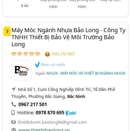
8 tấc
nilon
nilon
Máy Móc Ngành Nhựa Bảo Long - Công Ty
7
TNHH Thiết Bị Bảo Vệ Môi Trường Bảo
Long
NHÀ TÀI TRỢ
Được xác minh
NHỰA - MÁY MÓC VÀ THIẾT BỊ NGÀNH NHỰA
Ngành:
Nhà Số 1, Cụm Công Nghiệp Dĩnh Trì, Tổ Dân Phố
Thuyền, Phường Bắc Giang,
Bắc Ninh
0967 217 501
Hotline:
0978 870 695
thietbibvmt.baolong86@gmail.com
www.thietbibaolong.vn