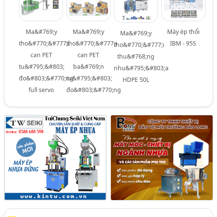
Ma&#769;y
Ma&#769;y
Máy ép thổi
Ma&#769;y
tho&#770;&#777;i
tho&#770;&#777;i
IBM - 95S
tho&#770;&#777;i
can PET
can PET
thu&#768;ng
tu&#795;&#803;
ba&#769;n
nhu&#795;&#803;a
đo&#803;&#770;ng
tu&#795;&#803;
HDPE 50L
full servo
đo&#803;&#770;ng