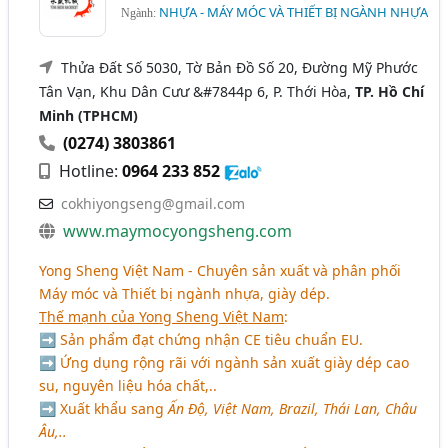
NHỰA - MÁY MÓC VÀ THIẾT BỊ NGÀNH NHỰA
Ngành:
Thửa Đất Số 5030, Tờ Bản Đồ Số 20, Đường Mỹ Phước
Tân Vạn, Khu Dân Cưư &#7844p 6, P. Thới Hòa,
TP. Hồ Chí
Minh (TPHCM)
(0274) 3803861
Hotline:
0964 233 852
cokhiyongseng@gmail.com
www.maymocyongsheng.com
Yong Sheng Việt Nam - Chuyên sản xuất và phân phối
Máy móc và Thiết bị ngành nhựa, giày dép.
Thế mạnh của Yong Sheng Việt Nam
:
➡ Sản phẩm đạt chứng nhận CE tiêu chuẩn EU.
➡ Ứng dụng rộng rãi với ngành sản xuất giày dép cao
su, nguyên liệu hóa chất,..
➡ Xuất khẩu sang
Ấn Độ, Việt Nam, Brazil, Thái Lan, Châu
Âu,..