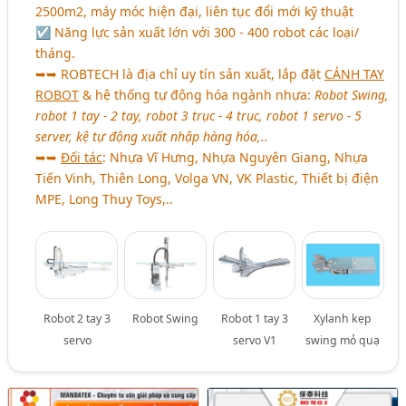
2500m2, máy móc hiện đại, liên tục đổi mới kỹ thuật
☑ Năng lực sản xuất lớn với 300 - 400 robot các loại/
tháng.
➥➥ ROBTECH là địa chỉ uy tín sản xuất, lắp đặt
CÁNH TAY
ROBOT
& hệ thống tự động hóa ngành nhựa:
Robot Swing,
robot 1 tay - 2 tay, robot 3 trục - 4 trục, robot 1 servo - 5
server, kệ tự động xuất nhập hàng hóa,..
➥➥
Đối tác
: Nhựa Vĩ Hưng, Nhựa Nguyên Giang, Nhựa
Tiến Vinh, Thiên Long, Volga VN, VK Plastic, Thiết bị điện
MPE, Long Thuy Toys,..
Robot 2 tay 3
Robot Swing
Robot 1 tay 3
Xylanh kẹp
servo
servo V1
swing mỏ quạ