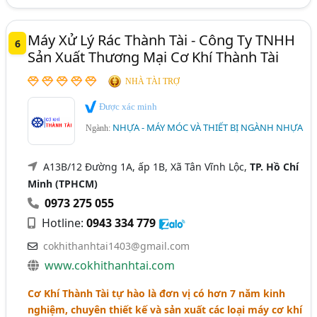
Máy Xử Lý Rác Thành Tài - Công Ty TNHH
6
Sản Xuất Thương Mại Cơ Khí Thành Tài
NHÀ TÀI TRỢ
Được xác minh
NHỰA - MÁY MÓC VÀ THIẾT BỊ NGÀNH NHỰA
Ngành:
A13B/12 Đường 1A, ấp 1B, Xã Tân Vĩnh Lộc,
TP. Hồ Chí
Minh (TPHCM)
0973 275 055
Hotline:
0943 334 779
cokhithanhtai1403@gmail.com
www.cokhithanhtai.com
Cơ Khí Thành Tài tự hào là đơn vị có hơn 7 năm kinh
nghiệm, chuyên thiết kế và sản xuất các loại máy cơ khí