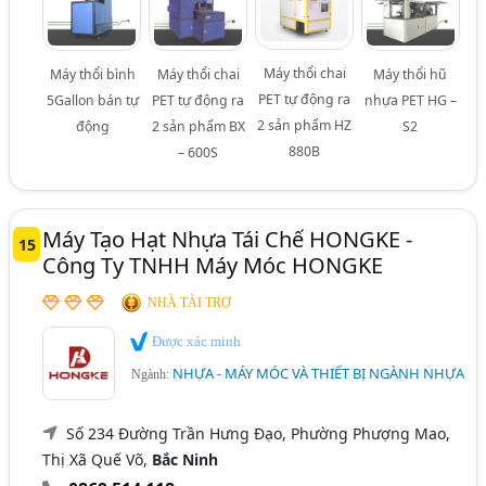
Máy thổi chai
Máy thổi bình
Máy thổi chai
Máy thổi hũ
PET tự động ra
5Gallon bán tự
PET tự động ra
nhựa PET HG –
2 sản phẩm HZ
động
2 sản phẩm BX
S2
880B
– 600S
Máy Tạo Hạt Nhựa Tái Chế HONGKE -
15
Công Ty TNHH Máy Móc HONGKE
NHÀ TÀI TRỢ
Được xác minh
NHỰA - MÁY MÓC VÀ THIẾT BỊ NGÀNH NHỰA
Ngành:
Số 234 Đường Trần Hưng Đạo, Phường Phượng Mao,
Thị Xã Quế Võ,
Bắc Ninh