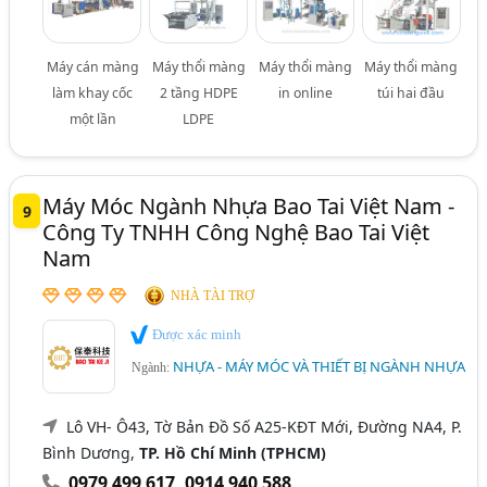
Máy cán màng
Máy thổi màng
Máy thổi màng
Máy thổi màng
làm khay cốc
2 tầng HDPE
in online
túi hai đầu
một lần
LDPE
Máy Móc Ngành Nhựa Bao Tai Việt Nam -
9
Công Ty TNHH Công Nghệ Bao Tai Việt
Nam
NHÀ TÀI TRỢ
Được xác minh
NHỰA - MÁY MÓC VÀ THIẾT BỊ NGÀNH NHỰA
Ngành:
Lô VH- Ô43, Tờ Bản Đồ Số A25-KĐT Mới, Đường NA4, P.
Bình Dương,
TP. Hồ Chí Minh (TPHCM)
0979 499 617
,
0914 940 588