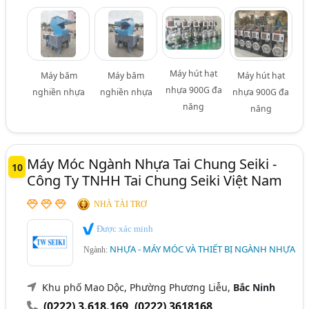
Máy hút hạt
Máy băm
Máy băm
Máy hút hạt
nhựa 900G đa
nghiền nhựa
nghiền nhựa
nhựa 900G đa
năng
năng
Máy Móc Ngành Nhựa Tai Chung Seiki -
10
Công Ty TNHH Tai Chung Seiki Việt Nam
NHÀ TÀI TRỢ
Được xác minh
NHỰA - MÁY MÓC VÀ THIẾT BỊ NGÀNH NHỰA
Ngành:
Khu phố Mao Dộc, Phường Phương Liễu,
Bắc Ninh
(0222) 3.618.169
,
(0222) 3618168