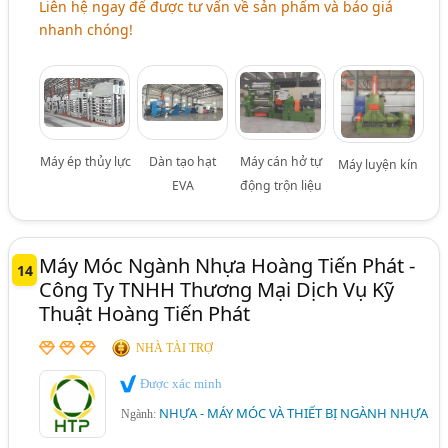
Liên hệ ngay để được tư vấn về sản phẩm và báo giá
nhanh chóng!
Máy ép thủy lực
Dàn tạo hạt
Máy cán hở tự
Máy luyện kín
EVA
động trộn liệu
Máy Móc Ngành Nhựa Hoàng Tiến Phát -
14
Công Ty TNHH Thương Mại Dịch Vụ Kỹ
Thuật Hoàng Tiến Phát
NHÀ TÀI TRỢ
Được xác minh
NHỰA - MÁY MÓC VÀ THIẾT BỊ NGÀNH NHỰA
Ngành: