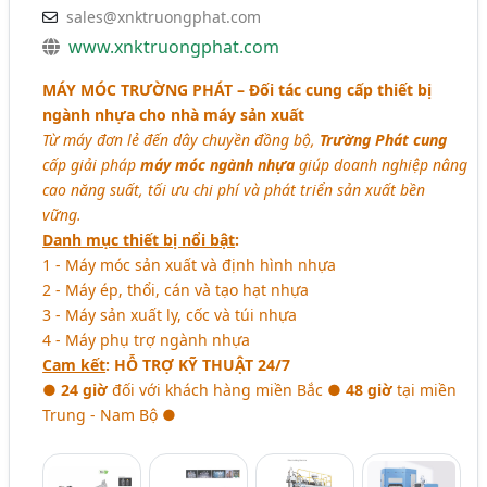
sales@xnktruongphat.com
www.xnktruongphat.com
MÁY MÓC TRƯỜNG PHÁT
– Đối tác cung cấp thiết bị
ngành nhựa cho nhà máy sản xuất
Từ máy đơn lẻ đến dây chuyền đồng bộ,
Trường Phát cung
cấp giải pháp
máy móc ngành nhựa
giúp doanh nghiệp nâng
cao năng suất, tối ưu chi phí và phát triển sản xuất bền
vững.
Danh mục thiết bị nổi bật
:
1 - Máy móc sản xuất và định hình nhựa
2 - Máy ép, thổi, cán và tạo hạt nhựa
3 - Máy sản xuất ly, cốc và túi nhựa
4 - Máy phụ trợ ngành nhựa
Cam kết
:
HỖ TRỢ KỸ THUẬT 24/7
●
24 giờ
đối với khách hàng miền Bắc ●
48 giờ
tại miền
Trung - Nam Bộ ●