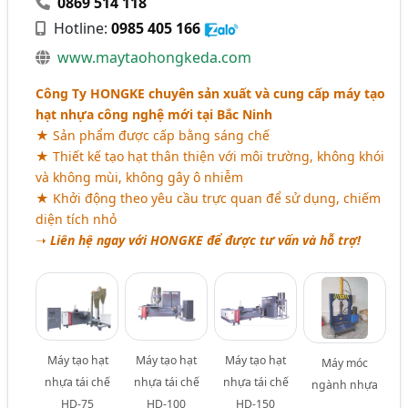
0869 514 118
Hotline:
0985 405 166
www.maytaohongkeda.com
Công Ty HONGKE chuyên sản xuất và cung cấp máy tạo
hạt nhựa công nghệ mới tại Bắc Ninh
★ Sản phẩm được cấp bằng sáng chế
★ Thiết kế tạo hạt thân thiện với môi trường, không khói
và không mùi, không gây ô nhiễm
★ Khởi động theo yêu cầu trực quan để sử dụng, chiếm
diện tích nhỏ
➝
Liên hệ ngay với HONGKE để được tư vấn và hỗ trợ!
Máy tạo hạt
Máy tạo hạt
Máy tạo hạt
Máy móc
nhựa tái chế
nhựa tái chế
nhựa tái chế
ngành nhựa
HD-75
HD-100
HD-150