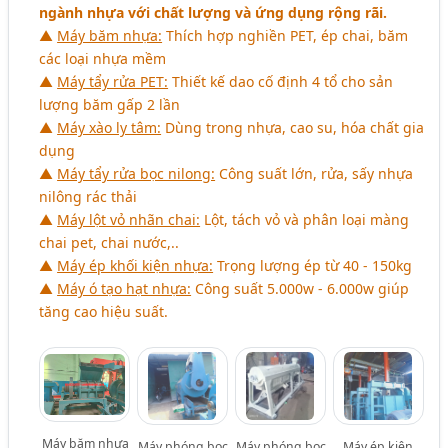
ngành nhựa với chất lượng và ứng dụng rộng rãi.
▲
Máy băm nhựa:
Thích hợp nghiền PET, ép chai, băm
các loại nhựa mềm
▲
Máy tẩy rửa PET:
Thiết kế dao cố định 4 tổ cho sản
lượng băm gấp 2 lần
▲
Máy xào ly tâm:
Dùng trong nhựa, cao su, hóa chất gia
dụng
▲
Máy tẩy rửa bọc nilong:
Công suất lớn, rửa, sấy nhựa
nilông rác thải
▲
Máy lột vỏ nhãn chai:
Lột, tách vỏ và phân loại màng
chai pet, chai nước,..
▲
Máy ép khối kiện nhựa:
Trọng lượng ép từ 40 - 150kg
▲
Máy ó tạo hạt nhựa:
Công suất 5.000w - 6.000w giúp
tăng cao hiệu suất.
Máy băm nhựa
Máy phóng bọc
Máy phóng bọc
Máy ép kiện