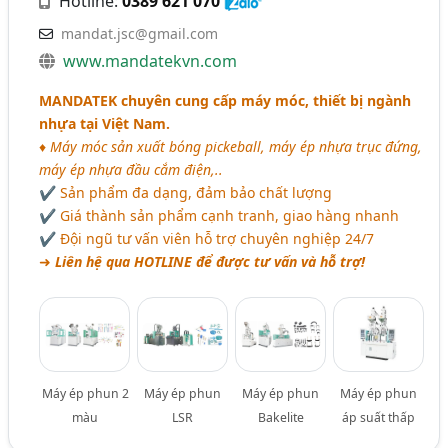
Hotline:
0389 621 070
mandat.jsc@gmail.com
www.mandatekvn.com
MANDATEK chuyên cung cấp máy móc, thiết bị ngành
nhựa tại Việt Nam.
♦
Máy móc sản xuất bóng pickeball, máy ép nhựa trục đứng,
máy ép nhựa đầu cắm điện,..
✔ Sản phẩm đa dạng, đảm bảo chất lượng
✔ Giá thành sản phẩm cạnh tranh, giao hàng nhanh
✔ Đội ngũ tư vấn viên hỗ trợ chuyên nghiệp 24/7
➜
Liên hệ qua HOTLINE để được tư vấn và hỗ trợ!
Máy ép phun 2
Máy ép phun
Máy ép phun
Máy ép phun
màu
LSR
Bakelite
áp suất thấp