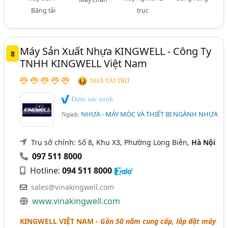
Băng tải
trục
Máy Sản Xuất Nhựa KINGWELL - Công Ty
8
TNHH KINGWELL Việt Nam
NHÀ TÀI TRỢ
Được xác minh
NHỰA - MÁY MÓC VÀ THIẾT BỊ NGÀNH NHỰA
Ngành:
Trụ sở chính: Số 8, Khu X3, Phường Long Biên,
Hà Nội
097 511 8000
Hotline:
094 511 8000
sales@vinakingwell.com
www.vinakingwell.com
KINGWELL VIỆT NAM -
Gần 50 năm cung cấp, lắp đặt máy