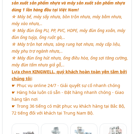
sản xuất sản phẩm nhựa và máy sản xuất sản phẩm nhựa
dùng 1 lần hàng đầu tại Việt Nam!
☆ Máy bế, máy sấy nhựa, bồn trộn nhựa, máy bằm nhựa,
máy xào nhựa,..
☆ Máy đùn ống PU, PP, PVC, HDPE, máy đùn ống xoắn, máy
đùn ống tuýp, ống ruột gà,..
☆ Máy trộn hạt nhựa, sàng rung hạt nhựa, máy cấp liệu,
máy phụ trợ ngành nhựa,..
☆ Máy đùn ống hút nhựa, ống điều hòa, ống sợi tăng cường,
máy đùn tấm nhựa giả gỗ,..
Lựa chọn KINGWELL, quý khách hoàn toàn yên tâm bởi
chúng tôi
:
☛ Phục vụ online 24/7 - Giải quyết sự cố nhanh chóng
☛ Hàng hóa luôn có sẵn - Đặt hàng nhanh chóng - Giao
hàng tận nơi
☛ Trong 36 tiếng có mặt phục vụ khách hàng tại Bắc Bộ,
72 tiếng đối với khách tại Trung Nam Bộ.