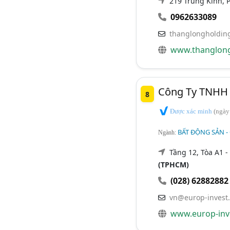
219 Trung Kính,
0962633089
thanglongholdin
www.thanglong
Công Ty TNHH 
8
Được xác minh
(ngày
BẤT ĐỘNG SẢN -
Ngành:
Tầng 12, Tòa A1 -
(TPHCM)
(028) 62882882
vn@europ-invest
www.europ-inv