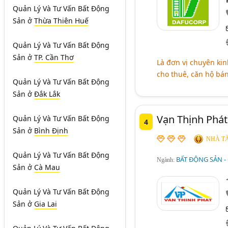
Quản Lý Và Tư Vấn Bất Động
Sản
ở
Thừa Thiên Huế
Quản Lý Và Tư Vấn Bất Động
Sản
ở
TP. Cần Thơ
Là đơn vị chuyên kin
cho thuê, căn hộ bá
Quản Lý Và Tư Vấn Bất Động
Sản
ở
Đắk Lắk
Vạn Thịnh Phát
Quản Lý Và Tư Vấn Bất Động
4
Sản
ở
Bình Định
NHÀ TÀ
Quản Lý Và Tư Vấn Bất Động
BẤT ĐỘNG SẢN -
Ngành:
Sản
ở
Cà Mau
Quản Lý Và Tư Vấn Bất Động
Sản
ở
Gia Lai