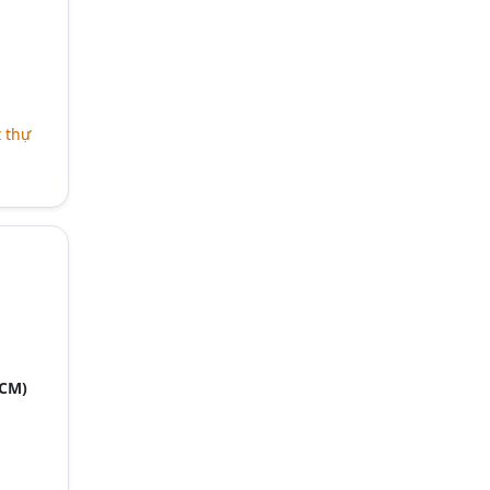
t thự
HCM)