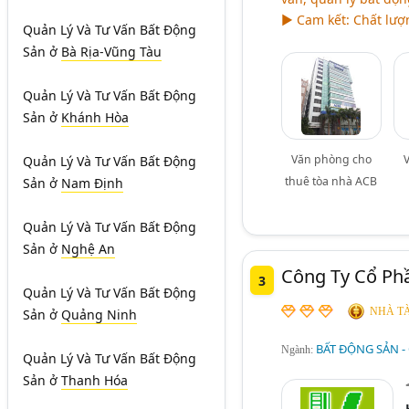
► Cam kết: Chất lượn
Quản Lý Và Tư Vấn Bất Động
Sản
ở
Bà Rịa-Vũng Tàu
Quản Lý Và Tư Vấn Bất Động
Sản
ở
Khánh Hòa
Văn phòng cho
Quản Lý Và Tư Vấn Bất Động
thuê tòa nhà ACB
Sản
ở
Nam Định
Quản Lý Và Tư Vấn Bất Động
Sản
ở
Nghệ An
Công Ty Cổ Ph
3
Quản Lý Và Tư Vấn Bất Động
NHÀ TÀ
Sản
ở
Quảng Ninh
BẤT ĐỘNG SẢN -
Ngành:
Quản Lý Và Tư Vấn Bất Động
Sản
ở
Thanh Hóa