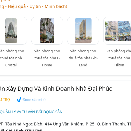
g - Hiệu quả - Uy tín - Minh bạch!
Văn phòng cho
Văn phòng cho
Văn phòng cho
Văn phòng ch
thuê tòa nhà
thuê tòa nhà F-
thuê tòa nhà Gic-
thuê tòa nhà
Crystal
Home
Land
Hilton
ần Xây Dựng Và Kinh Doanh Nhà Đại Phúc
Được xác minh
I TRỢ
 QUẢN LÝ VÀ TƯ VẤN BẤT ĐỘNG SẢN
Tòa Nhà Ngọc Bích, 414 Ung Văn Khiêm, P. 25, Q. Bình Thạnh,
TP
Hồ Chí Minh (TPHCM)