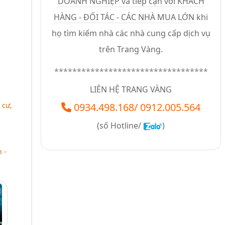
DOANH NGHIỆP và tiếp cận với KHÁCH
HÀNG - ĐỐI TÁC - CÁC NHÀ MUA LỚN
khi
họ tìm kiếm nhà các nhà cung cấp dịch vụ
trên Trang Vàng.
**********************************
LIÊN HỆ TRANG VÀNG
 cư,
0934.498.168
/
0912.005.564
(số
Hotline/
)
 -