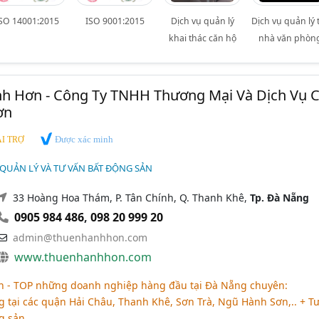
SO 14001:2015
ISO 9001:2015
Dịch vụ quản lý
Dịch vụ quản lý 
khai thác căn hộ
nhà văn phòn
h Hơn - Công Ty TNHH Thương Mại Và Dịch Vụ 
ơn
Được xác minh
I TRỢ
 QUẢN LÝ VÀ TƯ VẤN BẤT ĐỘNG SẢN
33 Hoàng Hoa Thám, P. Tân Chính, Q. Thanh Khê,
Tp. Đà Nẵng
0905 984 486
,
098 20 999 20
admin@thuenhanhhon.com
www.thuenhanhhon.com
 - TOP những doanh nghiệp hàng đầu tại Đà Nẵng chuyên:
 tại các quận Hải Châu, Thanh Khê, Sơn Trà, Ngũ Hành Sơn,.. + T
g sản