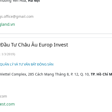
 Phường Yên Hòa,
Hà Nội
gs.office@gmail.com
land.vn
Đầu Tư Châu Âu Europ Invest
: 1/3/2019)
 QUẢN LÝ VÀ TƯ VẤN BẤT ĐỘNG SẢN
 Viettel Complex, 285 Cách Mạng Tháng 8, P. 12, Q. 10,
TP. Hồ Chí 
.com
est.com