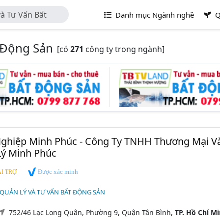
à Tư Vấn Bất
Danh mục Ngành nghề
Q
 Động Sản
[có
271
công ty trong ngành]
Nghiệp Minh Phúc - Công Ty TNHH Thương Mại V
Lý Minh Phúc
Được xác minh
I TRỢ
 QUẢN LÝ VÀ TƯ VẤN BẤT ĐỘNG SẢN
752/46 Lạc Long Quân, Phường 9, Quận Tân Bình,
TP. Hồ Chí M