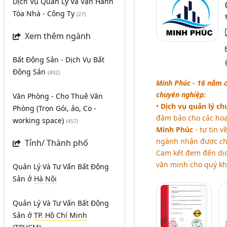
Dịch Vụ Quản Lý Và Vận Hành
Tòa Nhà - Công Ty
(27)
Xem thêm ngành
Bất Động Sản - Dịch Vụ Bất
Động Sản
(492)
Minh Phúc - 16 năm c
chuyên nghiệp:
Văn Phòng - Cho Thuê Văn
•
Dịch vụ quản lý ch
Phòng (Trọn Gói, ảo, Co -
đảm bảo cho các hoạ
working space)
(457)
Minh Phúc
- tự tin v
ngành nhận được c
Tỉnh/ Thành phố
Cam kết đem đến dịc
văn minh cho quý k
Quản Lý Và Tư Vấn Bất Động
Sản
ở
Hà Nội
Quản Lý Và Tư Vấn Bất Động
Sản
ở
TP. Hồ Chí Minh