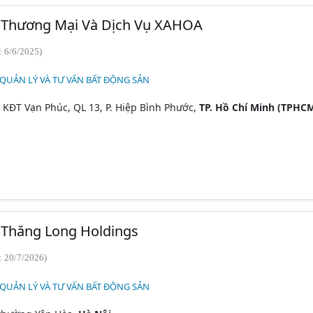
Thương Mại Và Dịch Vụ XAHOA
: 6/6/2025)
 QUẢN LÝ VÀ TƯ VẤN BẤT ĐỘNG SẢN
 KĐT Vạn Phúc, QL 13, P. Hiệp Bình Phước,
TP. Hồ Chí Minh (TPHC
Thăng Long Holdings
: 20/7/2026)
 QUẢN LÝ VÀ TƯ VẤN BẤT ĐỘNG SẢN