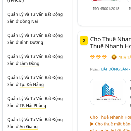
(TPHCM)
ISO 45001:2018
I
Quản Lý Và Tư Vấn Bất Động
Sản
ở
Đồng Nai
Quản Lý Và Tư Vấn Bất Động
Cho Thuê Nhan
2
Sản
ở
Bình Dương
Thuê Nhanh H
Quản Lý Và Tư Vấn Bất Động
NHÀ TÀ
Sản
ở
Lâm Đồng
BẤT ĐỘNG SẢN -
Ngành:
Quản Lý Và Tư Vấn Bất Động
Sản
ở
Tp. Đà Nẵng
Quản Lý Và Tư Vấn Bất Động
Sản
ở
TP. Hải Phòng
Cho Thuê Nhanh Hơn
Quản Lý Và Tư Vấn Bất Động
► Cho thuê mặt bằng
Sản
ở
An Giang
vấn, quản lý bất độn