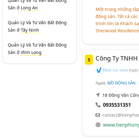
Quản Lý Và Tư Vấn Bất Động
Sản
ở
Long An
Một trong những tập
động sản. Tất cả các
Quản Lý Và Tư Vấn Bất Động
trình lớn là Khách s
Sản
ở
Tây Ninh
Sherwood Residence
Quản Lý Và Tư Vấn Bất Động
Sản
ở
Vĩnh Long
Công Ty TNHH 
5
Được xác minh
(ngày
BẤT ĐỘNG SẢN -
Ngành:
18 Đồng Văn Cốn
0935531351
contact@tienpho
www.tienphon