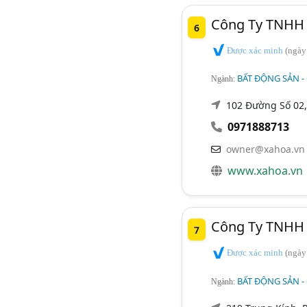
Công Ty TNHH 
6
Được xác minh
(ngày
BẤT ĐỘNG SẢN -
Ngành:
102 Đường Số 02,
0971888713
owner@xahoa.vn
www.xahoa.vn
Công Ty TNHH 
7
Được xác minh
(ngày
BẤT ĐỘNG SẢN -
Ngành: