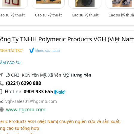
ao su kỹ thuật
Cao su kỹ thuật
Cao su kỹ thuật
Cao su kỹ thuậ
Công Ty TNHH Polymeric Products VGH (Việt Nam
Được xác minh
NHÀ TÀI TRỢ
HẨM CAO SU
Lô CN3, KCN Yên Mỹ, Xã Yên Mỹ,
Hưng Yên
(0221) 6290 888
Hotline:
0903 933 655
vgh-sales01@hgcmb.com
www.hgcmb.com
ric Products VGH (Việt Nam) chuyên ngiên cứu và sản xuất:
ông cao su tổng hợp