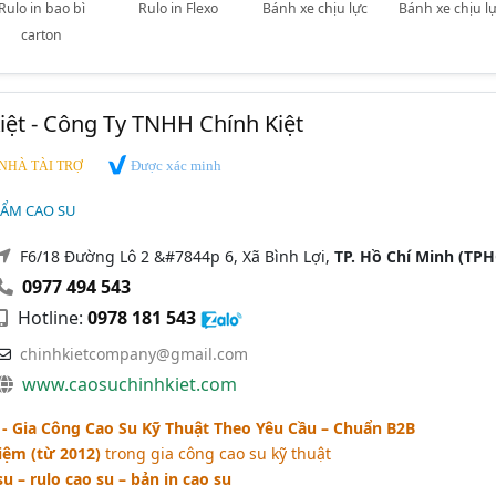
Rulo in bao bì
Rulo in Flexo
Bánh xe chịu lực
Bánh xe chịu l
carton
iệt - Công Ty TNHH Chính Kiệt
Được xác minh
NHÀ TÀI TRỢ
HẨM CAO SU
F6/18 Đường Lô 2 &#7844p 6, Xã Bình Lợi,
TP. Hồ Chí Minh (TP
0977 494 543
Hotline:
0978 181 543
chinhkietcompany@gmail.com
www.caosuchinhkiet.com
- Gia Công Cao Su Kỹ Thuật Theo Yêu Cầu – Chuẩn B2B
iệm (từ 2012)
trong gia công cao su kỹ thuật
su – rulo cao su – bản in cao su