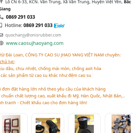
Lô CN 6-33, KCN. Vân Trung, Xã Vân Trung, Huyện Việt Yên,
Bắc
Giang
0869 291 033
Hotline:
0869 291 033
quochanjy@onisrubber.com
www.caosujhaoyang.com
 từ Đài Loan,
CÔNG TY CAO SU JHAO YANG VIỆT NAM
chuyên:
chủ lực
:
ịu dầu, chịu nhiệt, chống mài mòn, chống axit hóa
à các sản phẩm từ cao su khác như đệm cao su
 đơn đặt hàng lớn nhỏ theo yêu cầu của khách hàng
chuẩn chất lượng cao, xuất khẩu đi Mỹ, Hàn Quốc, Nhật Bản,..
h tranh - Chiết khấu cao cho đơn hàng lớn!