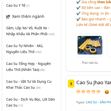
✔ Gia công
theo bả
Cao Su Y Tế
(7)
✔ Độ bền cao – đàn 
✔
Ứ
ng dụng: in ấn –
Xem thêm ngành
✔ Báo giá nhanh – g
Liên hệ Chính Kiệt để
Săm, Lốp Xe/ Vỏ, Ruột Xe -
Nhập Khẩu Và Phân Phối
(165)
Cao Su Tự Nhiên - Mủ,
Nguyên Liệu Thô
(162)
Trục cao su
Cao Su Tổng Hợp - Nguyên
Liệu Thô (Nhân Tạo)
(49)
Cao Su - Vật Tư Và Dụng Cụ
Cao Su Jhao Ya
3
Khai Thác Cao Su
(39)
Cao Su - Dịch Vụ Bọc, Lót Dán
CAO SU - SẢN P
Ngành:
Cao Su
(17)