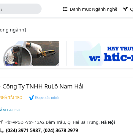
Danh mục Ngành nghề
Q
Su
rong ngành]
- Công Ty TNHH RuLô Nam Hải
Được xác minh
NHÀ TÀI TRỢ
HẨM CAO SU
<b>VPGD:</b> 13A2 Đầm Trấu, Q. Hai Bà Trưng,
Hà Nội
(024) 3971 5987
,
(024) 3678 2979