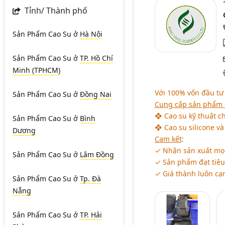
Tỉnh/ Thành phố
Sản Phẩm Cao Su
ở
Hà Nội
Sản Phẩm Cao Su
ở
TP. Hồ Chí
Minh (TPHCM)
Với 100% vốn đầu tư
Sản Phẩm Cao Su
ở
Đồng Nai
Cung cấp sản phẩm 
❖ Cao su kỹ thuật ch
Sản Phẩm Cao Su
ở
Bình
❖ Cao su silicone v
Dương
Cam kết
:
✓ Nhận sản xuất mọi
Sản Phẩm Cao Su
ở
Lâm Đồng
✓ Sản phẩm đạt tiêu 
✓ Giá thành luôn cạn
Sản Phẩm Cao Su
ở
Tp. Đà
Nẵng
Sản Phẩm Cao Su
ở
TP. Hải