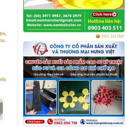
iệm,
NHÀ TÀI TRỢ
 su.
hiều