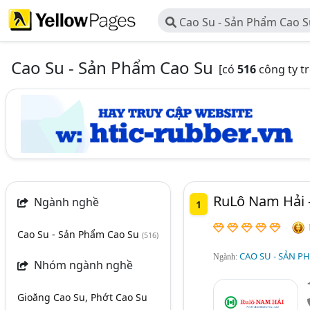
Cao Su - Sản Phẩm Cao 
Cao Su - Sản Phẩm Cao Su
[có
516
công ty t
RuLô Nam Hải 
Ngành nghề
1
Cao Su - Sản Phẩm Cao Su
(516)
CAO SU - SẢN P
Ngành:
Nhóm ngành nghề
Gioăng Cao Su, Phớt Cao Su