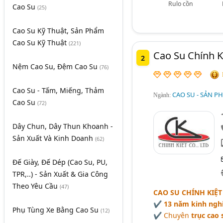
Rulo cồn
Cao Su
(25)
Cao Su Kỹ Thuật, Sản Phẩm
Cao Su Kỹ Thuật
(221)
Cao Su Chính K
2
Nệm Cao Su, Đệm Cao Su
(76)
Cao Su - Tấm, Miếng, Thảm
CAO SU - SẢN P
Ngành:
Cao Su
(72)
Dây Chun, Dây Thun Khoanh -
Sản Xuất Và Kinh Doanh
(62)
Đế Giày, Đế Dép (Cao Su, PU,
TPR,..) - Sản Xuất & Gia Công
Theo Yêu Cầu
(47)
CAO SU CHÍNH KIỆT
✔
13 năm kinh ngh
Phụ Tùng Xe Bằng Cao Su
(12)
✔ Chuyên
trục cao 