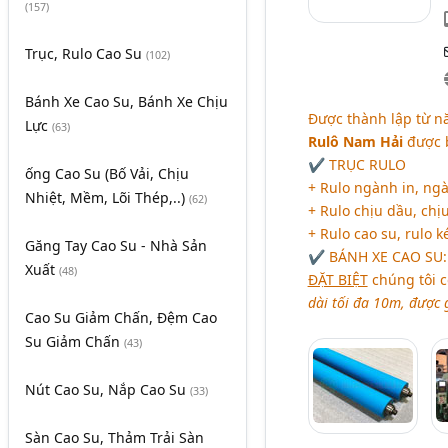
(157)
Trục, Rulo Cao Su
(102)
Bánh Xe Cao Su, Bánh Xe Chịu
Được thành lập từ n
Lực
(63)
Rulô Nam Hải
được b
✔ TRỤC RULO
ống Cao Su (Bố Vải, Chịu
+ Rulo ngành in, ng
Nhiệt, Mềm, Lõi Thép,..)
(62)
+ Rulo chịu dầu, chịu
+ Rulo cao su, rulo ké
Găng Tay Cao Su - Nhà Sản
✔ BÁNH XE CAO SU: B
Xuất
(48)
ĐẶT BIỆT
chúng tôi c
dài tối đa 10m, được 
Cao Su Giảm Chấn, Đệm Cao
Su Giảm Chấn
(43)
Nút Cao Su, Nắp Cao Su
(33)
Sàn Cao Su, Thảm Trải Sàn