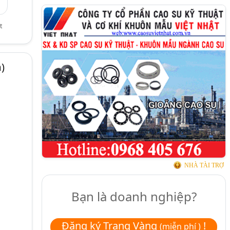
t
)
NHÀ TÀI TRỢ
Bạn là doanh nghiệp?
Đăng ký Trang Vàng
!
(miễn phí )