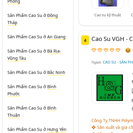
Phòng
Cao su kỹ thuật
C
Sản Phẩm Cao Su
ở
Đồng
Tháp
Sản Phẩm Cao Su
ở
An Giang
Cao Su VGH - 
4
Sản Phẩm Cao Su
ở
Bà Rịa-
Vũng Tàu
CAO SU - SẢN P
Ngành:
Sản Phẩm Cao Su
ở
Bắc Ninh
Sản Phẩm Cao Su
ở
Bình
Phước
Sản Phẩm Cao Su
ở
Bình
Thuận
Công Ty TNHH Polyme
❖ Sản xuất và gia c
Sản Phẩm Cao Su
ở
Hưng Yên