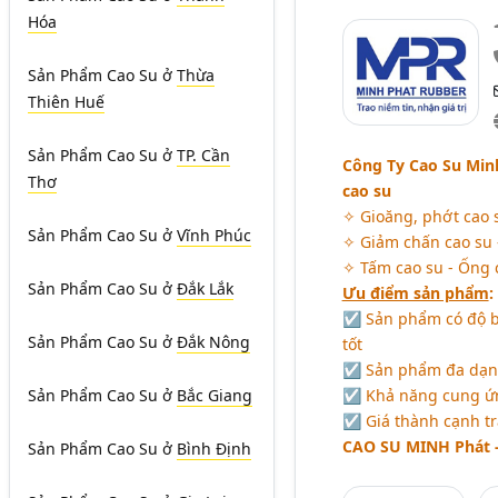
Hóa
Sản Phẩm Cao Su
ở
Thừa
Thiên Huế
Sản Phẩm Cao Su
ở
TP. Cần
Công Ty Cao Su Min
Thơ
cao su
✧ Gioăng, phớt cao 
Sản Phẩm Cao Su
ở
Vĩnh Phúc
✧ Giảm chấn cao su 
✧ Tấm cao su - Ống c
Sản Phẩm Cao Su
ở
Đắk Lắk
Ưu điểm sản phẩm
:
☑ Sản phẩm có độ bề
Sản Phẩm Cao Su
ở
Đắk Nông
tốt
☑ Sản phẩm đa dạng
☑ Khả năng cung ứn
Sản Phẩm Cao Su
ở
Bắc Giang
☑ Giá thành cạnh tr
CAO SU MINH Phát - 
Sản Phẩm Cao Su
ở
Bình Định