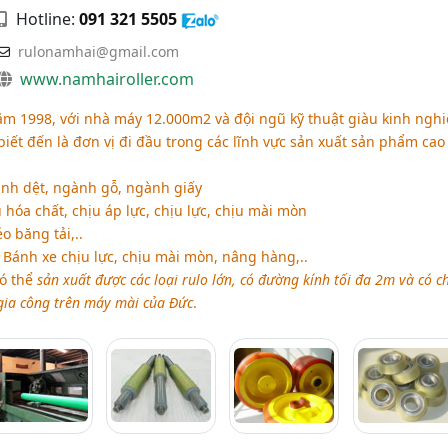
Hotline:
091 321 5505
rulonamhai@gmail.com
www.namhairoller.com
ăm 1998, với nhà máy 12.000m2 và đội ngũ kỹ thuật giàu kinh ngh
iết đến là đơn vị đi đầu trong các lĩnh vực sản xuất sản phẩm cao
ành dệt, ngành gỗ, ngành giấy
 hóa chất, chịu áp lực, chịu lực, chịu mài mòn
o băng tải,..
ánh xe chịu lực, chịu mài mòn, nâng hàng,..
ó thể
sản xuất được các loại rulo lớn, có đường kính tối đa 2m và có c
gia công trên máy mài của Đức
.