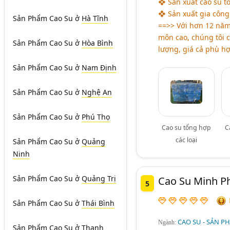
❖ Sản xuất cao su t
❖ Sản xuất gia công 
Sản Phẩm Cao Su
ở
Hà Tĩnh
==>> Với hơn 12 năm
môn cao, chúng tôi 
Sản Phẩm Cao Su
ở
Hòa Bình
lượng, giá cả phù hợ
Sản Phẩm Cao Su
ở
Nam Định
Sản Phẩm Cao Su
ở
Nghệ An
Sản Phẩm Cao Su
ở
Phú Thọ
Cao su tổng hợp
C
các loại
Sản Phẩm Cao Su
ở
Quảng
Ninh
Sản Phẩm Cao Su
ở
Quảng Trị
Cao Su Minh P
5
Sản Phẩm Cao Su
ở
Thái Bình
CAO SU - SẢN P
Ngành:
Sản Phẩm Cao Su
ở
Thanh