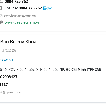
0904 725 762
Hotline:
0904 725 762
cesvietnam@vnn.vn
www.cesvietnam.vn
Bao Bì Duy Khoa
: 18/9/2025)
P CAO SU
ố 19, KCN Hiệp Phước, X. Hiệp Phước,
TP. Hồ Chí Minh (TPHCM)
902998127
8127
98@gmail.com