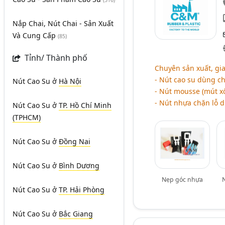
(516)
Nắp Chai, Nút Chai - Sản Xuất
Và Cung Cấp
(85)
Tỉnh/ Thành phố
Chuyên sản xuất, gi
- Nút cao su dùng ch
Nút Cao Su
ở
Hà Nội
- Nút mousse (mút xố
- Nút nhựa chặn lỗ 
Nút Cao Su
ở
TP. Hồ Chí Minh
(TPHCM)
Nút Cao Su
ở
Đồng Nai
Nút Cao Su
ở
Bình Dương
Nẹp góc nhựa
N
Nút Cao Su
ở
TP. Hải Phòng
Nút Cao Su
ở
Bắc Giang