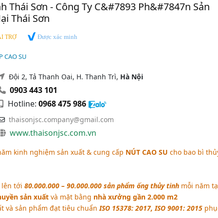
nh Thái Sơn - Công Ty C&#7893 Ph&#7847n Sản
ại Thái Sơn
Được xác minh
I TRỢ
P CAO SU
Đội 2, Tả Thanh Oai, H. Thanh Trì,
Hà Nội
0903 443 101
Hotline:
0968 475 986
thaisonjsc.company@gmail.com
www.thaisonjsc.com.vn
năm kinh nghiệm sản xuất & cung cấp
NÚT CAO SU
cho bao bì thủ
 lên tới
80.000.000 – 90.000.000 sản phẩm ống thủy tinh
mỗi năm tạ
huyền sản xuất
và mặt bằng
nhà xưởng gần 2.000 m2
t và sản phẩm đạt tiêu chuẩn
ISO 15378: 2017, ISO 9001: 2015
phụ