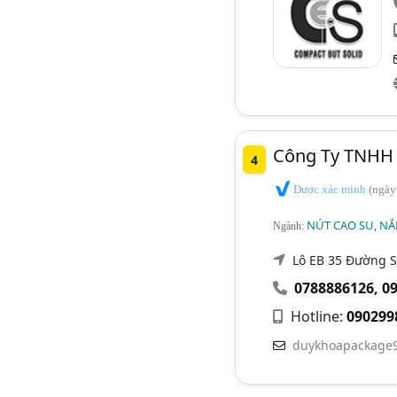
Công Ty TNHH 
4
Được xác minh
(ngày
NÚT CAO SU, NẮ
Ngành:
Lô EB 35 Đường S
0788886126
,
0
Hotline:
090299
duykhoapackage