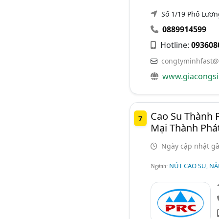
Số 1/19 Phố Lươn
0889914599
Hotline:
093608
congtyminhfast@
www.giacongsi
Cao Su Thành P
7
Mại Thành Phá
Ngày cập nhật gầ
NÚT CAO SU, NẮ
Ngành: