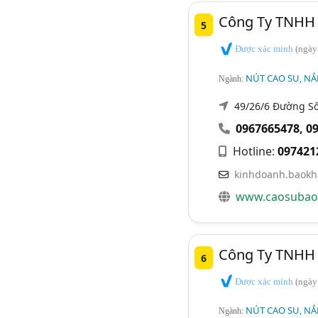
Công Ty TNHH 
5
Được xác minh
(ngày
NÚT CAO SU, NẮ
Ngành:
49/26/6 Đường Số 
0967665478
,
0
Hotline:
097421
kinhdoanh.baok
www.caosubao
Công Ty TNHH 
6
Được xác minh
(ngày
NÚT CAO SU, NẮ
Ngành: