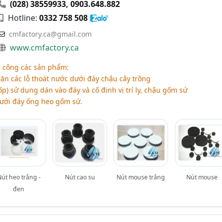
(028) 38559933
,
0903.648.882
Hotline:
0332 758 508
cmfactory.ca@gmail.com
www.cmfactory.ca
a công các sản phẩm:
ặn các lỗ thoát nước dưới đáy chậu cây trồng
p) sử dụng dán vào đáy và cố định vị trí ly, chậu gốm sứ
dưới đáy ống heo gốm sứ.
út heo trắng -
Nút cao su
Nút mouse trắng
Nút mouse
đen