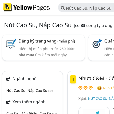
Nút Cao Su, Nắp Cao Su
Nút Cao Su, Nắp Cao Su
[có
33
công ty trong
Đăng ký trang vàng
Quản
(miễn phí)
Hiển thị miễn phí trước
250.000+
Hiển 
nhà mua
tìm kiếm mỗi ngày.
cận K
Nhựa C&M - Cô
Ngành nghề
1
NHÀ TÀ
Nút Cao Su, Nắp Cao Su
(33)
NÚT CAO SU, NẮ
Ngành:
Xem thêm ngành
Cao Su - Sản Phẩm Cao Su