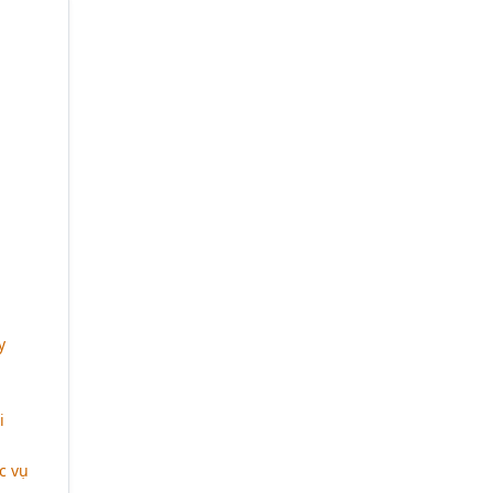
y
i
c vụ