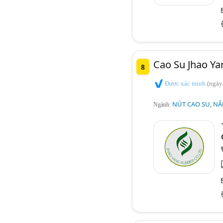
Cao Su Jhao Ya
8
Được xác minh
(ngày
NÚT CAO SU, NẮ
Ngành: