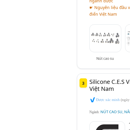
ngành dược
☛ Nguyên liệu đầu v
điển Việt Nam
Nút cao su
Silicone C.E.S 
3
Việt Nam
Được xác minh
(ngày
NÚT CAO SU, NẮ
Ngành: