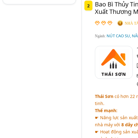
Bao Bì Thủy Ti
2
Xuất Thương M
NHÀ TÀ
NÚT CAO SU, NẮ
Ngành:
Thái Sơn
có hơn 22 
tinh.
Thế mạnh:
☛ Năng lực sản xuất
nhà máy với
8 dây c
☛ Hoạt động sản xuấ