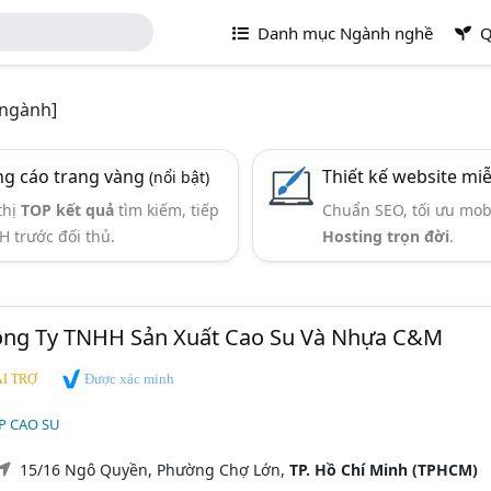
Danh mục Ngành nghề
Q
 ngành]
g cáo trang vàng
Thiết kế website mi
(nổi bật)
thị
TOP kết quả
tìm kiếm, tiếp
Chuẩn SEO, tối ưu mob
H trước đối thủ.
Hosting trọn đời
.
ng Ty TNHH Sản Xuất Cao Su Và Nhựa C&M
Được xác minh
I TRỢ
P CAO SU
15/16 Ngô Quyền, Phường Chợ Lớn,
TP. Hồ Chí Minh (TPHCM)