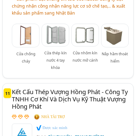
chứng nhận công nhận năng lực cơ sở chế tạo,.. & xuất
khẩu sản phẩm sang Nhật Bản
Cửa thép kín
Cửa nhôm kín
Cửa chống
Nắp hầm thoát
nước 4 tay
nước mở cánh
cháy
hiểm
khóa
Kết Cấu Thép Vượng Hồng Phát - Công Ty
11
TNHH Cơ Khí Và Dịch Vụ Kỹ Thuật Vượng
Hồng Phát
NHÀ TÀI TRỢ
Được xác minh