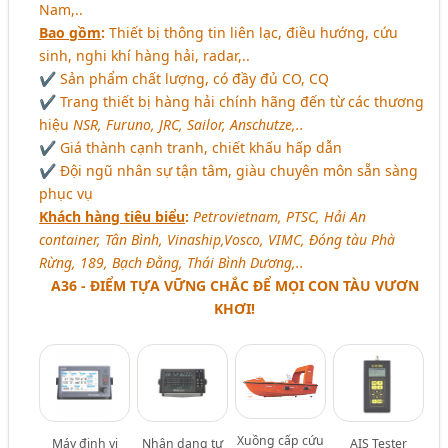
Nam,..
Bao gồm
:
Thiết bị thông tin liên lạc, điều hướng, cứu
sinh, nghi khí hàng hải, radar,..
✔ Sản phẩm chất lượng, có đầy đủ CO, CQ
✔ Trang thiết bị hàng hải chính hãng đến từ các thương
hiệu
NSR, Furuno, JRC, Sailor, Anschutze,..
✔ Giá thành cạnh tranh, chiết khấu hấp dẫn
✔ Đội ngũ nhân sự tận tâm, giàu chuyên môn sẵn sàng
phục vụ
Khách hàng tiêu biểu
:
Petrovietnam, PTSC, Hải An
container, Tân Bình, Vinaship,Vosco, VIMC, Đóng tàu Phà
Rừng, 189, Bạch Đằng, Thái Bình Dương,..
A36 - ĐIỂM TỰA VỮNG CHẮC ĐỂ MỌI CON TÀU VƯƠN
KHƠI!
Xuồng cấp cứu
Máy định vị
Nhận dạng tự
AIS Tester