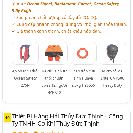
tế như:
Ocean Signal, Daniamant, Comet, Ocean Safety,
Billy Pugh,..
✓ Sản phẩm chất lượng, có đầy đủ CO, CQ.
✓ Cung cấp nhanh chóng, đúng với thời gian thỏa thuận.
✓ Giá thành cạnh tranh, chiết khấu hấp dẫn.
Áo phao tự thổi
Bè cứu sinh tự
Phao tròn cứu
Micro có loa
Ocean Safety
thổi chuẩn
sinh Huaya
Entel CMP500
275N
Solas 12 người
2.5kg HY5555
Heavy Duty
HYF A12
Thiết Bị Hàng Hải Thủy Đức Thịnh - Công
10
Ty TNHH Cơ Khí Thủy Đức Thịnh