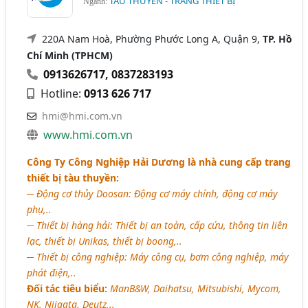
TÀU THUYỀN - TRANG THIẾT BỊ
Ngành:
220A Nam Hoà, Phường Phước Long A, Quận 9,
TP. Hồ
Chí Minh (TPHCM)
0913626717
,
0837283193
Hotline:
0913 626 717
hmi@hmi.com.vn
www.hmi.com.vn
Công Ty Công Nghiệp Hải Dương là nhà cung cấp trang
thiết bị tàu thuyền:
─ Động cơ thủy Doosan: Động cơ máy chính, động cơ máy
phụ,..
─ Thiết bị hàng hải: Thiết bị an toàn, cấp cứu, thông tin liên
lạc, thiết bị Unikas, thiết bị boong,..
─ Thiết bị công nghiệp: Máy công cụ, bơm công nghiệp, máy
phát điện,..
Đối tác tiêu biểu:
ManB&W, Daihatsu, Mitsubishi, Mycom,
NK, Niigata, Deutz,..