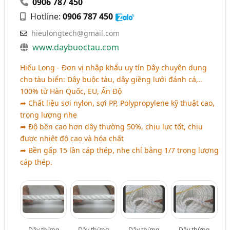
0906 787 450
Hotline:
0906 787 450
hieulongtech@gmail.com
www.daybuoctau.com
Hiếu Long - Đơn vị nhập khẩu uy tín Dây chuyên dụng
cho tàu biển: Dây buộc tàu, dây giềng lưới đánh cá,..
100% từ Hàn Quốc, EU, Ấn Độ
➦ Chất liệu sợi nylon, sợi PP, Polypropylene kỹ thuật cao,
trọng lượng nhẹ
➦ Độ bền cao hơn dây thường 50%, chịu lực tốt, chịu
được nhiệt độ cao và hóa chất
➦ Bền gấp 15 lần cáp thép, nhẹ chỉ bằng 1/7 trọng lượng
cáp thép.
Dây thừng
Dây thừng
Dây thừng
Dây thừng