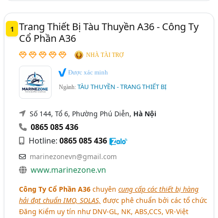
Trang Thiết Bị Tàu Thuyền A36 - Công Ty
1
Cổ Phần A36
NHÀ TÀI TRỢ
Được xác minh
TÀU THUYỀN - TRANG THIẾT BỊ
Ngành:
Số 144, Tổ 6, Phường Phú Diễn,
Hà Nội
0865 085 436
Hotline:
0865 085 436
marinezonevn@gmail.com
www.marinezone.vn
Công Ty Cổ Phần A36
chuyên
cung cấp các thiết bị hàng
hải đạt chuẩn IMO, SOLAS,
được phê chuẩn bởi các tổ chức
Đăng Kiểm uy tín như DNV-GL, NK, ABS,CCS, VR-Việt