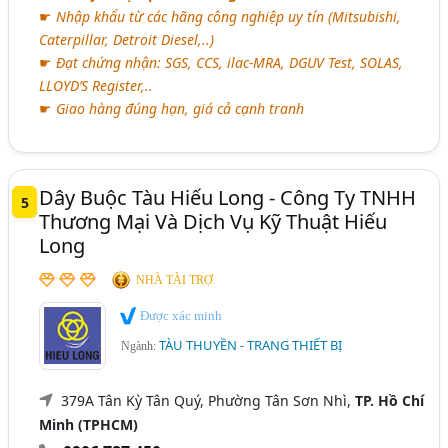
☛
Nhập khẩu từ các hãng công nghiệp uy tín (Mitsubishi,
Caterpillar, Detroit Diesel,..)
☛
Đạt chứng nhận: SGS, CCS, ilac-MRA, DGUV Test, SOLAS,
LLOYD’S Register,..
☛
Giao hàng đúng hạn, giá cả cạnh tranh
Dây Buộc Tàu Hiếu Long - Công Ty TNHH
5
Thương Mại Và Dịch Vụ Kỹ Thuật Hiếu
Long
NHÀ TÀI TRỢ
Được xác minh
TÀU THUYỀN - TRANG THIẾT BỊ
Ngành:
379A Tân Kỳ Tân Quý, Phường Tân Sơn Nhì,
TP. Hồ Chí
Minh (TPHCM)