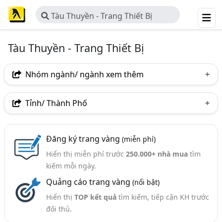
Tàu Thuyền - Trang Thiết Bị
Tàu Thuyền - Trang Thiết Bị
Nhóm ngành/ ngành xem thêm
Ngành nghề
Tỉnh/ Thành Phố
Tàu Thuyền - Trang Thiết Bị
(102)
Hà Nội
TP. Hồ Chí Minh (TPHCM)
Đồng Nai
Ngành xem thêm
Đăng ký trang vàng
(miễn phí)
Bình Dương
Tp. Đà Nẵng
TP. Hải Phòng
Hiển thị miễn phí trước
250.000+ nhà mua
tìm
Hàng Hải - Thiết Bị Hàng Hải (163)
Bà Rịa-Vũng Tàu
Khánh Hòa
Hải Dương
kiếm mỗi ngày.
Vật Liệu Đóng Tàu (Nhôm, Thép, Nhựa PPC,..) - Sản
Quảng cáo trang vàng
(nổi bật)
Xuất Và Kinh Doanh (29)
Hiển thị
TOP kết quả
tìm kiếm, tiếp cận KH trước
đối thủ.