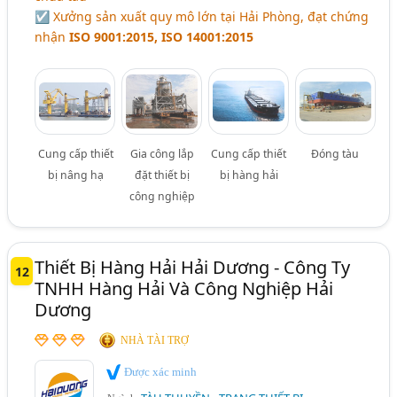
☑ Xưởng sản xuất quy mô lớn tại Hải Phòng, đạt chứng
nhận
ISO 9001:2015, ISO 14001:2015
Cung cấp thiết
Gia công lắp
Cung cấp thiết
Đóng tàu
bị nâng hạ
đặt thiết bị
bị hàng hải
công nghiệp
Thiết Bị Hàng Hải Hải Dương - Công Ty
12
TNHH Hàng Hải Và Công Nghiệp Hải
Dương
NHÀ TÀI TRỢ
Được xác minh