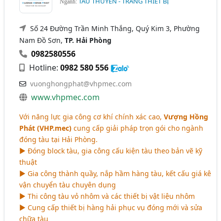
TÀU THUYỀN - TRANG THIẾT BỊ
Ngành:
Số 24 Đường Trần Minh Thắng, Quý Kim 3, Phường
Nam Đồ Sơn,
TP. Hải Phòng
0982580556
Hotline:
0982 580 556
vuonghongphat@vhpmec.com
www.vhpmec.com
Với năng lực gia công cơ khí chính xác cao,
Vượng Hồng
Phát (VHP.mec)
cung cấp giải pháp trọn gói cho ngành
đóng tàu tại Hải Phòng.
► Đóng block tàu, gia công cấu kiện tàu theo bản vẽ kỹ
thuật
► Gia công thành quầy, nắp hầm hàng tàu, kết cấu giá kê
vận chuyển tàu chuyên dụng
► Thi công tàu vỏ nhôm và các thiết bị vật liệu nhôm
► Cung cấp thiết bị hàng hải phục vụ đóng mới và sửa
chữa tàu