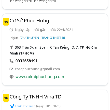
lăn wringer roll
lăn wringer roll
Cơ Sở Phúc Hưng
15
Ngày cập nhật gần nhất: 22/4/2021
TÀU THUYỀN - TRANG THIẾT BỊ
Ngành:
363 Trần Xuân Soạn, P. Tân Kiểng, Q. 7,
TP. Hồ Chí
Minh (TPHCM)
0932658191
cosophuchung@gmail.com
www.cokhiphuchung.com
Công Ty TNHH Vina TD
16
Được xác minh
(ngày: 10/6/2025)