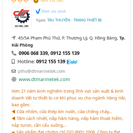
NHÀ TÀI TRỢ
Được xác minh
TÀU THUYỀN - TRANG THIẾT BỊ
Ngành:
45/5A Phạm Phú Thứ, P. Thượng Lý, Q. Hồng Bàng,
Tp.
Hải Phòng
0906 068 339
,
0912 155 139
Hotline:
0912 155 139
ptho@dtmarinetek.com
www.dtmarinetek.com
Hơn 21 năm kinh nghiệm trong lĩnh vực sản xuất & kinh
doanh Vật tư thiết bị cơ khí phục vụ cho ngành Hàng Hải,
bao gồm:
◄ Cửa nhôm, cửa thép kín nước, cửa chống cháy,..
◄ Tấm cách nhiệt, nắp hầm hàng, nắp hầm thoát hiểm,
nắp turon, cần cẩu xuồng,..
➠ Sản phẩm đạt chứng chỉ ISO 9001:2008. Công ty đạt