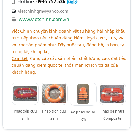
Hotline:
0936 757 536
vietchinhqm@yahoo.com
www.vietchinh.com.vn
Việt Chinh chuyên kinh doanh vật tư hàng hải nhập khẩu
trực tiếp theo tiêu chuẩn đăng kiểm Lloyd’s, NK, CCS, VR,..
với các sản phẩm như: Dây buộc tàu, đồng hồ, la bàn, tỷ
trọng kế, khí áp kế,..
Cam kết
: Cung cấp các sản phẩm chất lượng cao, đạt tiêu
chuẩn đăng kiểm quốc tế, thỏa mãn lợi ích tối đa của
khách hàng.
Phao xốp cứu
Phao tròn cứu
Phao bè nhựa
Áo phao người
sinh
sinh
Composite
lớn