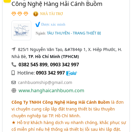
Công Nghệ Hàng Hải Cánh Buồm
NHÀ TÀI TRỢ
Được xác minh
TÀU THUYỀN - TRANG THIẾT BỊ
Ngành:
825/1 Nguyễn Văn Tạo, &#7844p 1, X. Hiệp Phước, H.
Nhà Bè,
TP. Hồ Chí Minh (TPHCM)
0382 545 899
,
0903 342 997
Hotline:
0903 342 997
canhbuomship@gmail.com
www.hanghaicanhbuom.com
Công Ty TNHH Công Nghệ Hàng Hải Cánh Buồm
là đơn
vị chuyên cung cấp lắp đặt trang thiết bị tàu thuyền
chuyên nghiệp tại TP. Hồ Chí Minh.
★ Hỗ trợ khách hàng dịch vụ nhanh chóng, khắc phục sự
cố miễn phí nếu hệ thống và thiết bị lỗi sau khi lắp đặt.