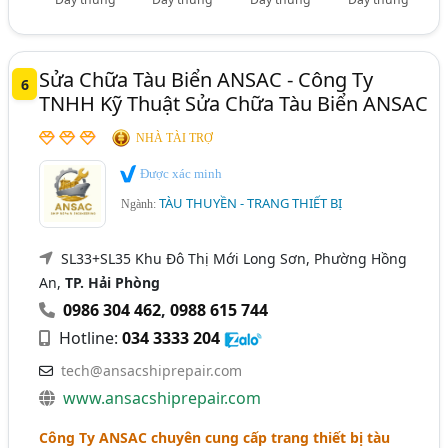
Sửa Chữa Tàu Biển ANSAC - Công Ty
6
TNHH Kỹ Thuật Sửa Chữa Tàu Biển ANSAC
NHÀ TÀI TRỢ
Được xác minh
TÀU THUYỀN - TRANG THIẾT BỊ
Ngành:
SL33+SL35 Khu Đô Thị Mới Long Sơn, Phường Hồng
An,
TP. Hải Phòng
0986 304 462
,
0988 615 744
Hotline:
034 3333 204
tech@ansacshiprepair.com
www.ansacshiprepair.com
Công Ty ANSAC chuyên cung cấp trang thiết bị tàu