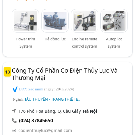
Power trim
Hệ động lực
Engine remote
Autopilot
System
control system
system
Công Ty Cổ Phần Cơ Điện Thủy Lực Và
13
Thương Mại
Được xác minh
(ngày: 20/1/2024)
TÀU THUYỀN - TRANG THIẾT BỊ
Ngành:
176 Phố Hoa Bằng, Q. Cầu Giấy,
Hà Nội
(024) 37845650
codienthuyluc@gmail.com