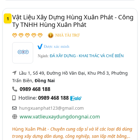
Thái Nguyên
Thanh Hóa
Thừa Thiên Huế
Vật Liệu Xây Dựng Hùng Xuân Phát - Công
1
Bình Định
Gia Lai
Hà Nam
Hải Dương
Ty TNHH Hùng Xuân Phát
Kiên Giang
Kon Tum
Long An
Ninh Bình
NHÀ TÀI TRỢ
Ninh Thuận
Quảng Nam
Quảng Ngãi
Được xác minh
ĐÁ XÂY DỰNG - KHAI THÁC VÀ CHẾ BIẾN
Ngành:
Tây Ninh
Yên Bái
Lầu 1, Số 49, Đường Hồ Văn Đại, Khu Phố 3, Phường
Trấn Biên,
Đồng Nai
0989 468 188
Hotline:
0989 468 188
hungxuanphat123@gmail.com
www.vatlieuxaydungdongnai.com
Hùng Xuân Phát -
Chuyên cung cấp sỉ và lẻ các loại đá dùng
trong xây dựng dân dụng, công nghiệp, san lấp mặt bằng
,..