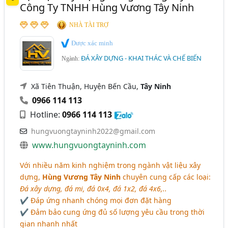
Công Ty TNHH Hùng Vương Tây Ninh
NHÀ TÀI TRỢ
Được xác minh
ĐÁ XÂY DỰNG - KHAI THÁC VÀ CHẾ BIẾN
Ngành:
Xã Tiên Thuận, Huyện Bến Cầu,
Tây Ninh
0966 114 113
Hotline:
0966 114 113
hungvuongtayninh2022@gmail.com
www.hungvuongtayninh.com
Với nhiều năm kinh nghiệm trong ngành vật liệu xây
dựng,
Hùng Vương Tây Ninh
chuyên cung cấp các loại:
Đá xây dựng, đá mi, đá 0x4, đá 1x2, đá 4x6,..
✔ Đáp ứng nhanh chóng mọi đơn đặt hàng
✔ Đảm bảo cung ứng đủ số lượng yêu cầu trong thời
gian nhanh nhất