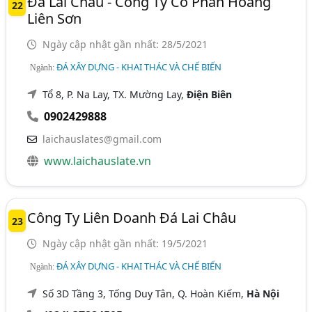
Đá Lai Châu - Công Ty Cổ Phần Hoàng
22
Liên Sơn
Ngày cập nhật gần nhất: 28/5/2021
ĐÁ XÂY DỰNG - KHAI THÁC VÀ CHẾ BIẾN
Ngành:
Tổ 8, P. Na Lay, TX. Mường Lay,
Điện Biên
0902429888
laichauslates@gmail.com
www.laichauslate.vn
Công Ty Liên Doanh Đá Lai Châu
23
Ngày cập nhật gần nhất: 19/5/2021
ĐÁ XÂY DỰNG - KHAI THÁC VÀ CHẾ BIẾN
Ngành:
Số 3D Tầng 3, Tống Duy Tân, Q. Hoàn Kiếm,
Hà Nội