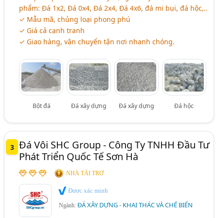
phẩm: Đá 1x2, Đá 0x4, Đá 2x4, Đá 4x6, đá mi bụi, đá hộc,..
✓ Mẫu mã, chủng loại phong phú
✓ Giá cả cạnh tranh
✓ Giao hàng, vận chuyển tận nơi nhanh chóng.
Bột đá
Đá xây dựng
Đá xây dựng
Đá hộc
Đá Vôi SHC Group - Công Ty TNHH Đầu Tư
3
Phát Triển Quốc Tế Sơn Hà
NHÀ TÀI TRỢ
Được xác minh
ĐÁ XÂY DỰNG - KHAI THÁC VÀ CHẾ BIẾN
Ngành: