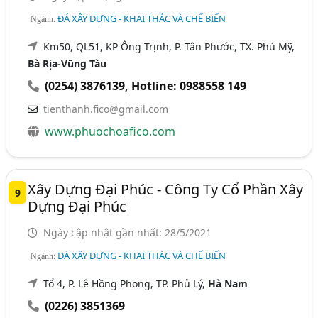
ĐÁ XÂY DỰNG - KHAI THÁC VÀ CHẾ BIẾN
Ngành:
Km50, QL51, KP Ông Trịnh, P. Tân Phước, TX. Phú Mỹ,
Bà Rịa-Vũng Tàu
(0254) 3876139
,
Hotline: 0988558 149
tienthanh.fico@gmail.com
www.phuochoafico.com
Xây Dựng Đại Phúc - Công Ty Cổ Phần Xây
9
Dựng Đại Phúc
Ngày cập nhật gần nhất: 28/5/2021
ĐÁ XÂY DỰNG - KHAI THÁC VÀ CHẾ BIẾN
Ngành:
Tổ 4, P. Lê Hồng Phong, TP. Phủ Lý,
Hà Nam
(0226) 3851369