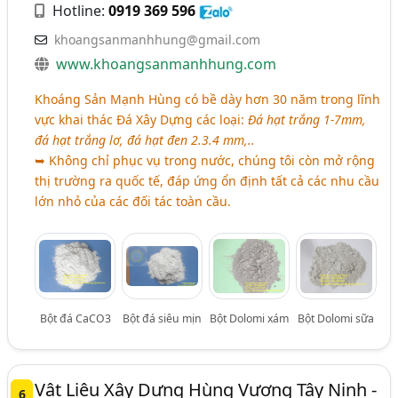
Hotline:
0919 369 596
khoangsanmanhhung@gmail.com
www.khoangsanmanhhung.com
Khoáng Sản Mạnh Hùng có bề dày hơn 30 năm trong lĩnh
vực khai thác Đá Xây Dựng các loại:
Đá hạt trắng 1-7mm,
đá hạt trắng lơ, đá hạt đen 2.3.4 mm,..
➥ Không chỉ phục vụ trong nước, chúng tôi còn mở rộng
thị trường ra quốc tế, đáp ứng ổn định tất cả các nhu cầu
lớn nhỏ của các đối tác toàn cầu.
Bột đá CaCO3
Bột đá siêu mịn
Bột Dolomi xám
Bột Dolomi sữa
Vật Liệu Xây Dựng Hùng Vương Tây Ninh -
6