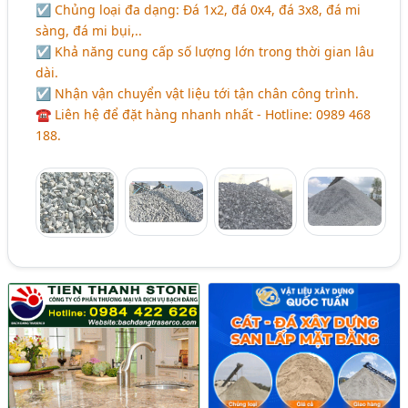
☑ Chủng loại đa dạng: Đá 1x2, đá 0x4, đá 3x8, đá mi
sàng, đá mi bụi,..
☑ Khả năng cung cấp số lượng lớn trong thời gian lâu
dài.
☑ Nhận vận chuyển vật liệu tới tận chân công trình.
☎ Liên hệ để đặt hàng nhanh nhất - Hotline: 0989 468
188.