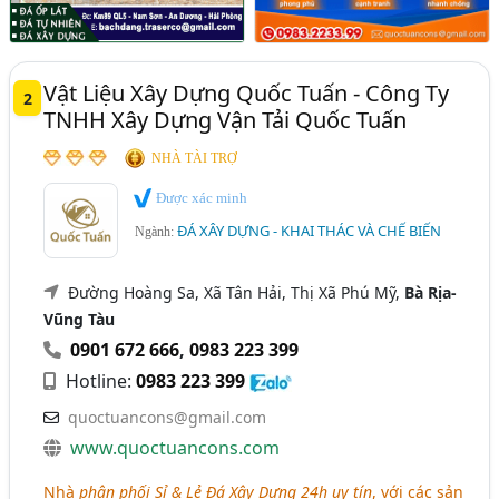
Vật Liệu Xây Dựng Quốc Tuấn - Công Ty
2
TNHH Xây Dựng Vận Tải Quốc Tuấn
NHÀ TÀI TRỢ
Được xác minh
ĐÁ XÂY DỰNG - KHAI THÁC VÀ CHẾ BIẾN
Ngành:
Đường Hoàng Sa, Xã Tân Hải, Thị Xã Phú Mỹ,
Bà Rịa-
Vũng Tàu
0901 672 666
,
0983 223 399
Hotline:
0983 223 399
quoctuancons@gmail.com
www.quoctuancons.com
Nhà
phân phối Sỉ & Lẻ Đá Xây Dựng 24h uy tín
, với các sản