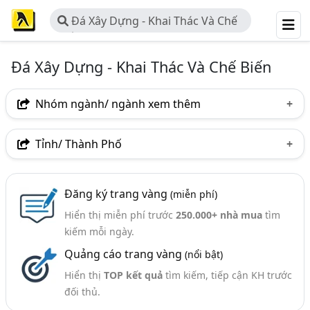
Đá Xây Dựng - Khai Thác Và Chế
Biến
Đá Xây Dựng - Khai Thác Và Chế Biến
Nhóm ngành/ ngành xem thêm
Ngành nghề
Tỉnh/ Thành Phố
Đá Xây Dựng - Khai Thác Và Chế Biến
(272)
Hà Nội
TP. Hồ Chí Minh (TPHCM)
Đồng Nai
Ngành xem thêm
Đăng ký trang vàng
(miễn phí)
Bình Dương
Tp. Đà Nẵng
TP. Hải Phòng
Hiển thị miễn phí trước
250.000+ nhà mua
tìm
Vật Liệu Xây Dựng (3343)
Điện Biên
An Giang
Bà Rịa-Vũng Tàu
kiếm mỗi ngày.
Khoáng Sản - Công Ty Khoáng Sản (394)
Quảng cáo trang vàng
(nổi bật)
Bình Phước
Hòa Bình
Khánh Hòa
Hiển thị
TOP kết quả
tìm kiếm, tiếp cận KH trước
Lạng Sơn
Nam Định
Nghệ An
Phú Yên
đối thủ.
Quảng Ninh
Quảng Trị
Sơn La