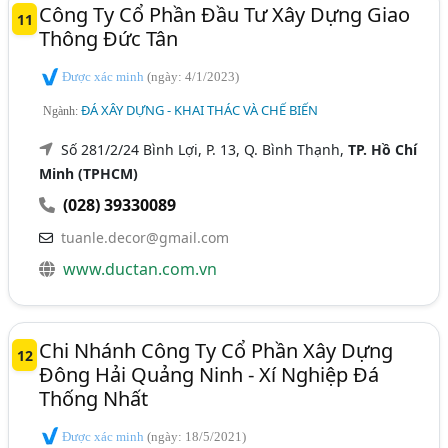
Công Ty Cổ Phần Đầu Tư Xây Dựng Giao
11
Thông Đức Tân
Được xác minh
(ngày: 4/1/2023)
ĐÁ XÂY DỰNG - KHAI THÁC VÀ CHẾ BIẾN
Ngành:
Số 281/2/24 Bình Lợi, P. 13, Q. Bình Thạnh,
TP. Hồ Chí
Minh (TPHCM)
(028) 39330089
tuanle.decor@gmail.com
www.ductan.com.vn
Chi Nhánh Công Ty Cổ Phần Xây Dựng
12
Đông Hải Quảng Ninh - Xí Nghiệp Đá
Thống Nhất
Được xác minh
(ngày: 18/5/2021)