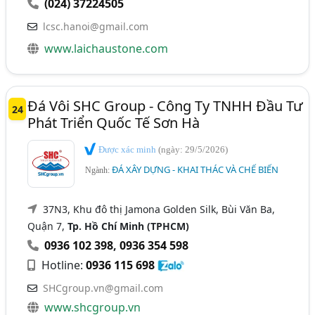
(024) 37224505
lcsc.hanoi@gmail.com
www.laichaustone.com
Đá Vôi SHC Group - Công Ty TNHH Đầu Tư
24
Phát Triển Quốc Tế Sơn Hà
Được xác minh
(ngày: 29/5/2026)
ĐÁ XÂY DỰNG - KHAI THÁC VÀ CHẾ BIẾN
Ngành:
37N3, Khu đô thị Jamona Golden Silk, Bùi Văn Ba,
Quận 7,
Tp. Hồ Chí Minh (TPHCM)
0936 102 398
,
0936 354 598
Hotline:
0936 115 698
SHCgroup.vn@gmail.com
www.shcgroup.vn