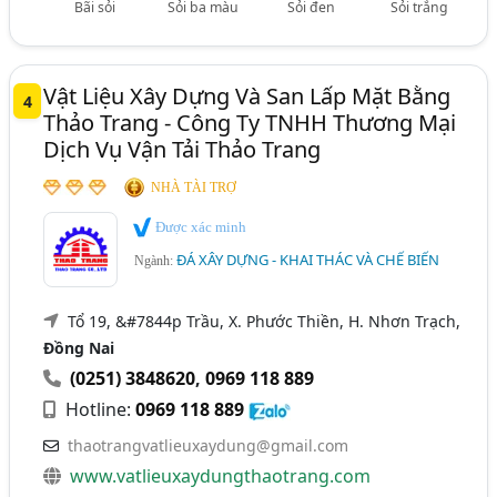
Bãi sỏi
Sỏi ba màu
Sỏi đen
Sỏi trắng
Vật Liệu Xây Dựng Và San Lấp Mặt Bằng
4
Thảo Trang - Công Ty TNHH Thương Mại
Dịch Vụ Vận Tải Thảo Trang
NHÀ TÀI TRỢ
Được xác minh
ĐÁ XÂY DỰNG - KHAI THÁC VÀ CHẾ BIẾN
Ngành:
Tổ 19, &#7844p Trầu, X. Phước Thiền, H. Nhơn Trạch,
Đồng Nai
(0251) 3848620
,
0969 118 889
Hotline:
0969 118 889
thaotrangvatlieuxaydung@gmail.com
www.vatlieuxaydungthaotrang.com