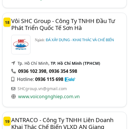
Vôi SHC Group - Công Ty TNHH Đầu Tư
18
Phát Triển Quốc Tế Sơn Hà
ĐÁ XÂY DỰNG - KHAI THÁC VÀ CHẾ BIẾN
Ngành:
Tp. Hồ Chí Minh,
TP. Hồ Chí Minh (TPHCM)
0936 102 398
,
0936 354 598
Hotline:
0936 115 698
SHCgroup.vn@gmail.com
www.voicongnghiep.com.vn
ANTRACO - Công Ty TNHH Liên Doanh
19
Khai Thác Chế Biến VLXD AN Giang