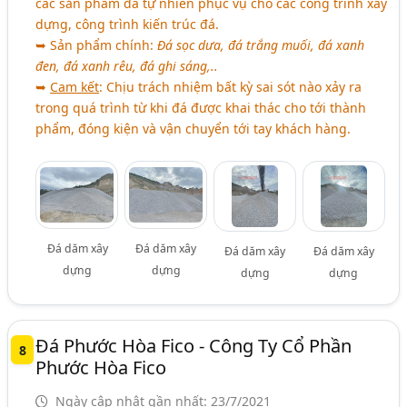
các sản phẩm đá tự nhiên phục vụ cho các công trình xây
dựng, công trình kiến trúc đá.
➥ Sản phẩm chính:
Đá sọc dưa, đá trắng muối, đá xanh
đen, đá xanh rêu, đá ghi sáng,..
➥
Cam kết
: Chịu trách nhiệm bất kỳ sai sót nào xảy ra
trong quá trình từ khi đá được khai thác cho tới thành
phẩm, đóng kiện và vận chuyển tới tay khách hàng.
Đá dăm xây
Đá dăm xây
Đá dăm xây
Đá dăm xây
dựng
dựng
dựng
dựng
Đá Phước Hòa Fico - Công Ty Cổ Phần
8
Phước Hòa Fico
Ngày cập nhật gần nhất: 23/7/2021