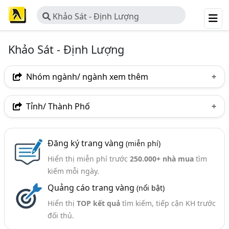
Khảo Sát - Định Lượng
Khảo Sát - Định Lượng
Nhóm ngành/ ngành xem thêm
Ngành nghề
Tỉnh/ Thành Phố
Khảo Sát - Định Lượng
(6)
Hà Nội
TP. Hồ Chí Minh (TPHCM)
Thái Nguyên
Đăng ký trang vàng
(miễn phí)
Hiển thị miễn phí trước
250.000+ nhà mua
tìm
kiếm mỗi ngày.
Quảng cáo trang vàng
(nổi bật)
Hiển thị
TOP kết quả
tìm kiếm, tiếp cận KH trước
đối thủ.