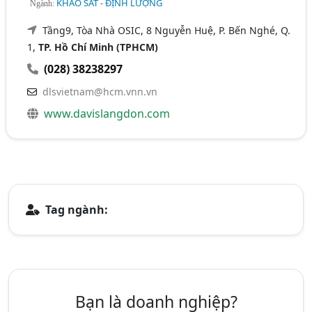
KHẢO SÁT - ĐỊNH LƯỢNG
Ngành:
Tầng9, Tòa Nhà OSIC, 8 Nguyễn Huệ, P. Bến Nghé, Q.
1,
TP. Hồ Chí Minh (TPHCM)
(028) 38238297
dlsvietnam@hcm.vnn.vn
www.davislangdon.com
Tag ngành:
Bạn là doanh nghiệp?