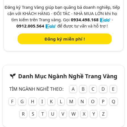
Đăng ký Trang Vàng giúp bạn quảng bá doanh nghiêp, tiếp
cận với KHÁCH HÀNG - ĐỐI TÁC - NHÀ MUA LỚN khi họ
tìm kiếm trên Trang vàng. Gọi
0934.498.168
-
0912.005.564
để được tư vấn và hỗ trợ !
Đăng ký miễn phí !
Danh Mục Ngành Nghề Trang Vàng
TÌM NGÀNH NGHỀ THEO:
A
B
C
D
E
F
G
H
I
K
L
M
N
O
P
Q
R
S
T
U
V
W
X
Y
Z