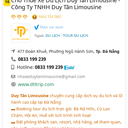
Cho Thuê Xe Du Lịch Duy Tân Limousine -
16
Công Ty TNHH Duy Tân Limousine
NHÀ TÀI TRỢ
Được xác minh
DU LỊCH - TOUR DU LỊCH
Ngành:
477 Đoàn Khuê, Phường Ngũ Hành Sơn,
Tp. Đà Nẵng
0833 199 239
Hotline:
0833 199 239
nhaxeduytanlimousine@gmail.com
www.dtltrip.com
Duy Tân Limousine
chuyên cung cấp dịch vụ du lịch và lữ
hành cao cấp tại Đà Nẵng:
▬ Booking tour du lịch trọn gói: Bà Nà Hills, Cù Lao
Chàm, Hội An, Huế với lịch trình linh hoạt
▬ Đặt phòng khách sạn, resort, nhà hàng, vé tham quan,