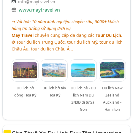
info@maytravel.vn
www.maytravel.vn
➟ Với hơn 10 năm kinh nghiệm chuyên sâu, 5000+ khách
hàng tin tưởng sử dụng dịch vụ.
May Travel
chuyên cung cấp đa dạng các
Tour Du Lịch
.
❂ Tour du lịch Trung Quốc, tour du lịch Mỹ, tour du lịch
Châu Âu, tour du lịch Châu Á,..
Du lịch bờ
Du lịch bờ tây
Du lịch hè - Du
Du lịch New
đông Hoa Kỳ
Hoa Kỳ
lịch Nam Du
Zealand
3N3Đ đi từ Sài
Auckland -
Gòn
Hamilton