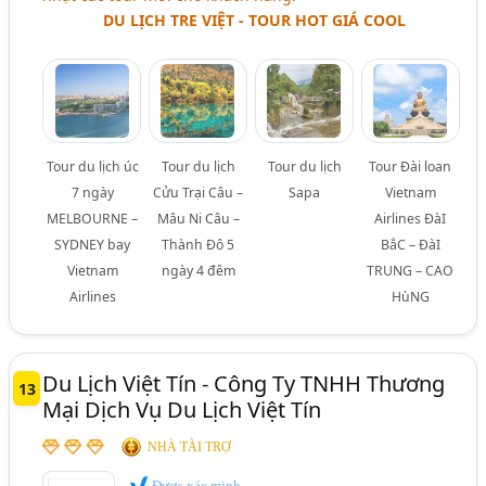
DU LỊCH TRE VIỆT - TOUR HOT GIÁ COOL
Tour du lịch úc
Tour du lịch
Tour du lịch
Tour Đài loan
7 ngày
Cửu Trại Câu –
Sapa
Vietnam
MELBOURNE –
Mâu Ni Câu –
Airlines ĐàI
SYDNEY bay
Thành Đô 5
BắC – ĐàI
Vietnam
ngày 4 đêm
TRUNG – CAO
Airlines
HùNG
Du Lịch Việt Tín - Công Ty TNHH Thương
13
Mại Dịch Vụ Du Lịch Việt Tín
NHÀ TÀI TRỢ
Được xác minh