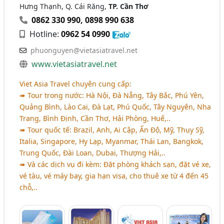
Hưng Thạnh, Q. Cái Răng,
TP. Cần Thơ
0862 330 990
,
0898 990 638
Hotline:
0962 54 0990
phuonguyen@vietasiatravel.net
www.vietasiatravel.net
Viet Asia Travel chuyên cung cấp:
➠ Tour trong nước: Hà Nội, Đà Nẵng, Tây Bắc, Phú Yên,
Quảng Bình, Lào Cai, Đà Lạt, Phú Quốc, Tây Nguyên, Nha
Trang, Bình Định, Cần Thơ, Hải Phòng, Huế,..
➠ Tour quốc tế: Brazil, Anh, Ai Cập, Ấn Độ, Mỹ, Thụy Sỹ,
Italia, Singapore, Hy Lạp, Myanmar, Thái Lan, Bangkok,
Trung Quốc, Đài Loan, Dubai, Thượng Hải,..
➠ Và các dịch vụ đi kèm: Đặt phòng khách sạn, đặt vé xe,
vé tàu, vé máy bay, gia hạn visa, cho thuê xe từ 4 đến 45
chỗ,..