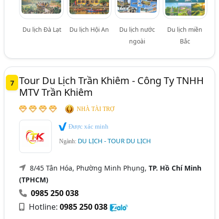
Du lịch Đà Lạt
Du lịch Hội An
Du lịch nước
Du lịch miền
ngoài
Bắc
Tour Du Lịch Trần Khiêm - Công Ty TNHH
7
MTV Trần Khiêm
NHÀ TÀI TRỢ
Được xác minh
DU LỊCH - TOUR DU LỊCH
Ngành:
8/45 Tân Hóa, Phường Minh Phụng,
TP. Hồ Chí Minh
(TPHCM)
0985 250 038
Hotline:
0985 250 038