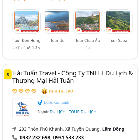
Tour Đền Hùng
Tour Úc
Tour Châu Âu
Tour Sapa
- KDL Suối Tiên
EU
Hải Tuấn Travel - Công Ty TNHH Du Lịch &
8
Thương Mại Hải Tuấn
NHÀ TÀI TRỢ
Được xác minh
DU LỊCH - TOUR DU LỊCH
Ngành:
293 Thôn Phú Khánh, Xã Tuyên Quang,
Lâm Đồng
0932 232 698
,
0931 533 233