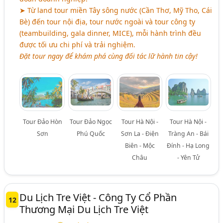
➤ Từ land tour miền Tây sông nước (Cần Thơ, Mỹ Tho, Cái
Bè) đến tour nội địa, tour nước ngoài và tour công ty
(teambuilding, gala dinner, MICE), mỗi hành trình đều
được tối ưu chi phí và trải nghiệm.
Đặt tour ngay để khám phá cùng đối tác lữ hành tin cậy!
Tour Đảo Hòn
Tour Đảo Ngọc
Tour Hà Nội -
Tour Hà Nội -
Sơn
Phú Quốc
Sơn La - Điện
Tràng An - Bái
Biên - Mộc
Đính - Hạ Long
Châu
- Yên Tử
Du Lịch Tre Việt - Công Ty Cổ Phần
12
Thương Mại Du Lịch Tre Việt