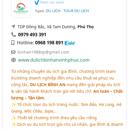
Du Lịch Mạo Hiểm (10)
Được xác minh
Phú Thọ
Phú Yên
Quảng Ninh
Quảng Trị
DU LỊCH - TOUR DU LỊCH
Ngành:
Ngành xem thêm
Sơn La
Thái Bình
Thái Nguyên
Thanh Hóa
Khách Sạn (3070)
TDP Đồng Bắc, Xã Tam Dương,
Phú Thọ
Thừa Thiên Huế
TP. Cần Thơ
Vĩnh Phúc
0979 493 391
Du Lịch - Công Ty Du Lịch Và Đại Lý (2537)
Đắk Lắk
Bắc Giang
Bình Định
Bến Tre
Hotline:
0968 198 891
Du Lịch - Các Dịch Vụ (1096)
binhan1988vp@gmail.com
Cà Mau
Gia Lai
Hà Nam
Hải Dương
www.dulichbinhanvinhphuc.com
Hậu Giang
Kiên Giang
Long An
Ninh Bình
Từ những chuyến du lịch gia đình, chương trình team
Ninh Thuận
Quảng Bình
Quảng Nam
building doanh nghiệp đến nhu cầu thuê xe phục vụ
Quảng Ngãi
Sóc Trăng
Tây Ninh
công tác,
DU LỊCH BÌNH AN
mang đến giải pháp du lịch
& vận tải hành khách trọn gói với tiêu chí:
An toàn – Chất
Tiền Giang
Trà Vinh
Vĩnh Long
Yên Bái
lượng – Tận tâm.
✨ Tổ chức tour du lịch trong nước:
Tam Đảo, Hạ Long, Hà
Giang, Mộc Châu, Sapa,..
✨ Thiết kế chương trình theo yêu cầu riêng
✨ Dịch vụ du lịch trọn gói cho cá nhân, gia đình & doanh