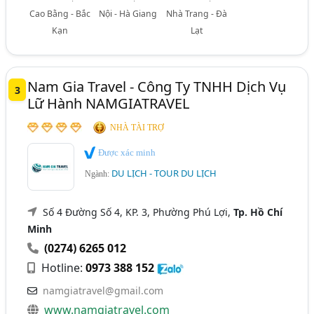
Cao Bằng - Bắc
Nội - Hà Giang
Nhà Trang - Đà
Kạn
Lạt
Nam Gia Travel - Công Ty TNHH Dịch Vụ
3
Lữ Hành NAMGIATRAVEL
NHÀ TÀI TRỢ
Được xác minh
DU LỊCH - TOUR DU LỊCH
Ngành:
Số 4 Đường Số 4, KP. 3, Phường Phú Lợi,
Tp. Hồ Chí
Minh
(0274) 6265 012
Hotline:
0973 388 152
namgiatravel@gmail.com
www.namgiatravel.com