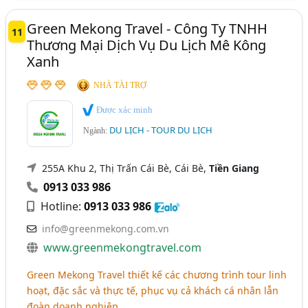
Green Mekong Travel - Công Ty TNHH
11
Thương Mại Dịch Vụ Du Lịch Mê Kông
Xanh
NHÀ TÀI TRỢ
Được xác minh
DU LỊCH - TOUR DU LỊCH
Ngành:
255A Khu 2, Thị Trấn Cái Bè, Cái Bè,
Tiền Giang
0913 033 986
Hotline:
0913 033 986
info@greenmekong.com.vn
www.greenmekongtravel.com
Green Mekong Travel thiết kế các chương trình tour linh
hoạt, đặc sắc và thực tế, phục vụ cả khách cá nhân lẫn
đoàn doanh nghiệp.