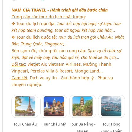
NAM GIA TRAVEL -
Hành trình ghi dấu bước chân
Cung cấp các tour du lịch chất lượng
:
✥ Tour du lịch nội địa:
Tour kết hợp hội nghị sự kiện, tour
kết hợp team building, tour dã ngoại kết hợp văn hóa,..
✥ Tour du lịch quốc tế:
Tour du lịch trọn gói Châu Âu, Nhật
Bản, Trung Quốc, Singapore,..
Bên cạnh đó, chúng tôi còn cung cấp:
Dịch vụ tổ chức sự
kiện, đặt vé máy bay, tàu hỏa giá rẻ, cho thuê xe du lịch,..
Đối tác
: Vietjet Air, Vietnam Airlines, Mường Thanh,
Vinpearl, Pérolas Villa & Resort, Mongo Land,..
Cam kết
: Dịch vụ uy tín - Giá thành hợp lý - Phục vụ
chuyên nghiệp.
Tour Châu Âu
Tour Châu Mỹ
Tour Đà Nẵng -
Tour Hồng
Hội An
Kông - Thẩm