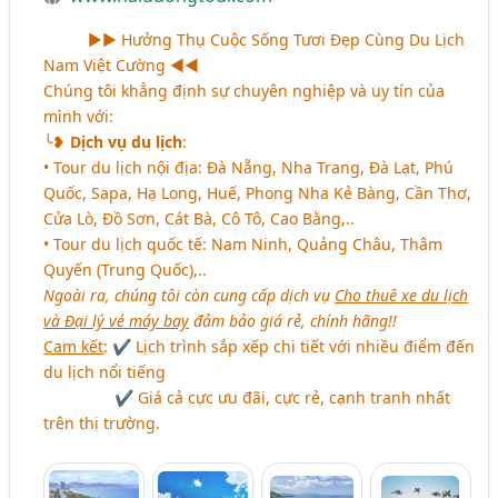
aaaaa
►► Hưởng Thụ Cuộc Sống Tươi Đẹp Cùng Du Lịch
Nam Việt Cường ◄◄
Chúng tôi khẳng định sự chuyên nghiệp và uy tín của
mình với:
╰❥
Dịch vụ du lịch
:
• Tour du lịch nội địa: Đà Nẵng, Nha Trang, Đà Lạt, Phú
Quốc, Sapa, Hạ Long, Huế, Phong Nha Kẻ Bàng, Cần Thơ,
Cửa Lò, Đồ Sơn, Cát Bà, Cô Tô, Cao Bằng,..
• Tour du lịch quốc tế: Nam Ninh, Quảng Châu, Thâm
Quyến (Trung Quốc),..
Ngoài ra, chúng tôi còn cung cấp dịch vụ
Cho thuê xe du lịch
và Đại lý vé máy bay
đảm bảo giá rẻ, chính hãng!!
Cam kết
: ✔ Lịch trình sắp xếp chi tiết với nhiều điểm đến
du lịch nổi tiếng
aaaaaaaa
✔ Giá cả cực ưu đãi, cực rẻ, cạnh tranh nhất
trên thị trường.