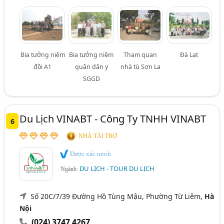
Bia tưởng niệm
Bia tưởng niệm
Tham quan
Đà Lạt
đồi A1
quân dân y
nhà tù Sơn La
SGGD
Du Lịch VINABT - Công Ty TNHH VINABT
6
NHÀ TÀI TRỢ
Được xác minh
DU LỊCH - TOUR DU LỊCH
Ngành:
Số 20C/7/39 Đường Hồ Tùng Mậu, Phường Từ Liêm,
Hà
Nội
(024) 3747 4267