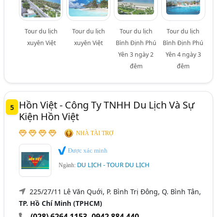
Tour du lịch
Tour du lịch
Tour du lịch
Tour du lịch
xuyên Việt
xuyên Việt
Bình Định Phú
Bình Định Phú
Yên 3 ngày 2
Yên 4 ngày 3
đêm
đêm
Hồn Việt - Công Ty TNHH Du Lịch Và Sự
5
Kiện Hồn Việt
NHÀ TÀI TRỢ
Được xác minh
DU LỊCH - TOUR DU LỊCH
Ngành:
225/27/11 Lê Văn Quới, P. Bình Trị Đông, Q. Bình Tân,
TP. Hồ Chí Minh (TPHCM)
(028) 6264 1153
,
0942 884 440