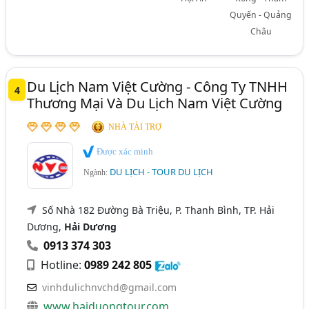
Quyến - Quảng
Châu
Du Lịch Nam Việt Cường - Công Ty TNHH
4
Thương Mại Và Du Lịch Nam Việt Cường
NHÀ TÀI TRỢ
Được xác minh
DU LỊCH - TOUR DU LỊCH
Ngành:
Số Nhà 182 Đường Bà Triệu, P. Thanh Bình, TP. Hải
Dương,
Hải Dương
0913 374 303
Hotline:
0989 242 805
vinhdulichnvchd@gmail.com
www.haiduongtour.com