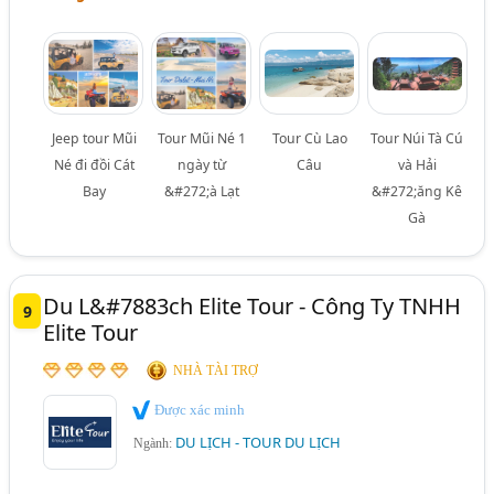
Jeep tour Mũi
Tour Mũi Né 1
Tour Cù Lao
Tour Núi Tà Cú
Né đi đồi Cát
ngày từ
Câu
và Hải
Bay
&#272;à Lạt
&#272;ăng Kê
Gà
Du L&#7883ch Elite Tour - Công Ty TNHH
9
Elite Tour
NHÀ TÀI TRỢ
Được xác minh
DU LỊCH - TOUR DU LỊCH
Ngành: