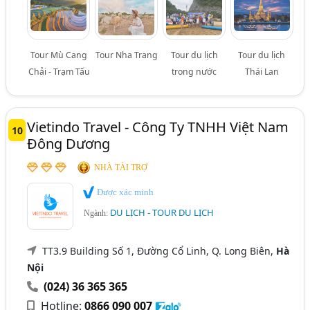
Tour Mù Cang
Tour Nha Trang
Tour du lịch
Tour du lịch
Chải - Trạm Tấu
trong nước
Thái Lan
Vietindo Travel - Công Ty TNHH Việt Nam
10
Đông Dương
NHÀ TÀI TRỢ
Được xác minh
DU LỊCH - TOUR DU LỊCH
Ngành:
TT3.9 Building Số 1, Đường Cổ Linh, Q. Long Biên,
Hà
Nội
(024) 36 365 365
Hotline:
0866 090 007