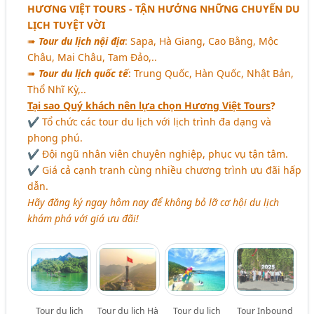
HƯƠNG VIỆT TOURS - TẬN HƯỞNG NHỮNG CHUYẾN DU
LỊCH TUYỆT VỜI
➠
Tour du lịch nội địa
: Sapa, Hà Giang, Cao Bằng, Mộc
Châu, Mai Châu, Tam Đảo,..
➠
Tour du lịch quốc tế
: Trung Quốc, Hàn Quốc, Nhật Bản,
Thổ Nhĩ Kỳ,..
Tại sao Quý khách nên lựa chọn Hương Việt Tours
?
✔ Tổ chức các tour du lịch với lịch trình đa dạng và
phong phú.
✔ Đội ngũ nhân viên chuyên nghiệp, phục vụ tận tâm.
✔ Giá cả cạnh tranh cùng nhiều chương trình ưu đãi hấp
dẫn.
Hãy đăng ký ngay hôm nay để không bỏ lỡ cơ hội du lịch
khám phá với giá ưu đãi!
Tour du lịch
Tour du lịch Hà
Tour du lịch
Tour Inbound