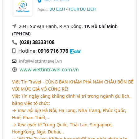
DU LỊCH - TOUR DU LỊCH
Ngành:
204E Sư Vạn Hạnh, P. An Đông,
TP. Hồ Chí Minh
(TPHCM)
(028) 38333108
Hotline:
0916 716 776
info@viettintravel.vn
www.viettintravel.com.vn
Việt Tín Travel -
CÙNG BẠN KHÁM PHÁ NĂM CHÂU BỐN BỂ
VỚI MỨC GIÁ VÔ CÙNG RẺ!
Việt Tín ngày càng khẳng định vị trí trong ngành du lịch,
bằng việc tổ chức:
→
Tour nội địa
Hà Nội, Hạ Long, Nha Trang, Phúc Quốc,
Huế, Phan Thiết,..
→
Tour quốc tế
Trung Quốc, Thái Lan, Singapore,
HongKong, Nga, Dubai,..
☞ Việt Tín Travel: Không bao giờ để bạn phải phàn nàn