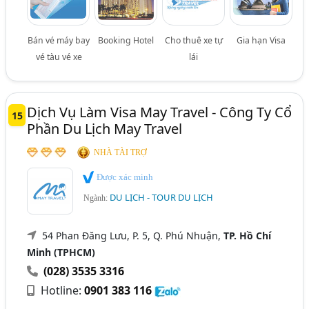
Bán vé máy bay
Booking Hotel
Cho thuê xe tự
Gia hạn Visa
vé tàu vé xe
lái
Dịch Vụ Làm Visa May Travel - Công Ty Cổ
15
Phần Du Lịch May Travel
NHÀ TÀI TRỢ
Được xác minh
DU LỊCH - TOUR DU LỊCH
Ngành:
54 Phan Đăng Lưu, P. 5, Q. Phú Nhuận,
TP. Hồ Chí
Minh (TPHCM)
(028) 3535 3316
Hotline:
0901 383 116