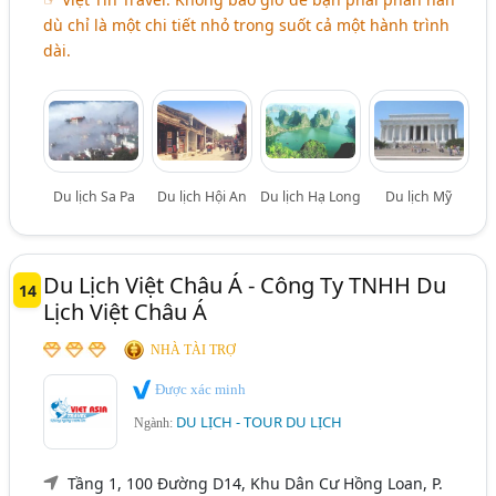
dù chỉ là một chi tiết nhỏ trong suốt cả một hành trình
dài.
Du lịch Sa Pa
Du lịch Hội An
Du lịch Hạ Long
Du lịch Mỹ
Du Lịch Việt Châu Á - Công Ty TNHH Du
14
Lịch Việt Châu Á
NHÀ TÀI TRỢ
Được xác minh
DU LỊCH - TOUR DU LỊCH
Ngành:
Tầng 1, 100 Đường D14, Khu Dân Cư Hồng Loan, P.