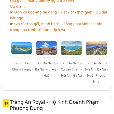
sân golf,.. mang đến kỳ nghỉ trọn vẹn
Ưu điểm:
☛ Dịch vụ booking đa dạng - Tiết kiệm thời gian - Ưu đãi
bất ngờ
☛ Giá cả trọn gói, minh bạch, không phát sinh chi phí
trong quá trình sử dụng dịch vụ.
Tour Cù Lao
Tour Đà Nẵng -
Tour Đà Nẵng -
Tour Đà Nẵng -
Chàm 1 ngày
Bà Nà - Hội An -
Cù Lao Chàm -
Hội An - Bà Nà -
Huế
Hội An - Bà Nà
Huế - Phong
Nha
Tràng An Royal - Hộ Kinh Doanh Phạm
17
Phương Dung