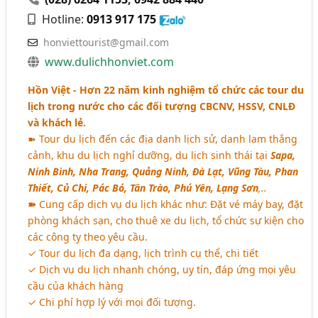
Hotline:
0913 917 175
honviettourist@gmail.com
www.dulichhonviet.com
Hồn Việt - Hơn 22 năm kinh nghiệm tổ chức các tour du
lịch trong nước cho các đối tượng CBCNV, HSSV, CNLĐ
và khách lẻ.
➽ Tour du lịch đến các địa danh lịch sử, danh lam thắng
cảnh, khu du lịch nghỉ dưỡng, du lịch sinh thái tại
Sapa,
Ninh Bình, Nha Trang, Quảng Ninh, Đà Lạt, Vũng Tàu, Phan
Thiết, Củ Chi, Pác Bó, Tân Trào, Phú Yên, Lạng Sơn
,..
➽
Cung cấp dịch vụ du lịch khác như: Đặt vé máy bay, đặt
phòng khách sạn, cho thuê xe du lịch, tổ chức sự kiện cho
các công ty theo yêu cầu.
✓ Tour du lịch đa dạng, lịch trình cụ thể, chi tiết
✓ Dịch vụ du lịch nhanh chóng, uy tín, đáp ứng mọi yêu
cầu của khách hàng
✓ Chi phí hợp lý với mọi đối tượng.