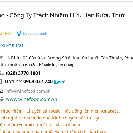
ood - Công Ty Trách Nhiệm Hữu Hạn Rượu Thực
Được xác minh
I TRỢ
N XUẤT RƯỢU
Lô BI-01-02-03a-04a, Đường Số 8, Khu Chế Xuất Tân Thuận, Ph
Tân Thuận,
TP. Hồ Chí Minh (TPHCM)
(028) 3770 1001
Hotline:
0908 037 740
info@winefood.com.vn
www.winefood.com.vn
Thực Phẩm - Chuyên sản xuất Thức uống lên men Amakaze.
nh ngọt tự nhiên do quá trình chuyển hóa từ koji.
u nhóm vitamin, khoáng chất, axit amin
 tiêu hóa, giúp ngăn ngừa và hỗ trợ điều trị táo bón.