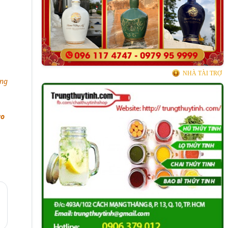
NHÀ TÀI TRỢ
ưng
ao