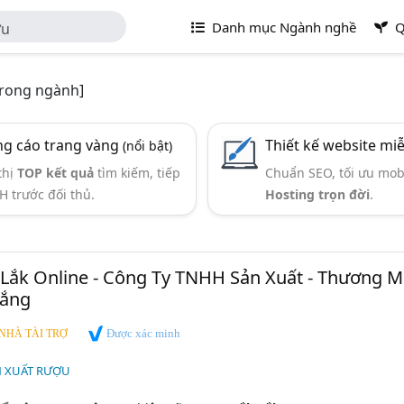
Danh mục Ngành nghề
Q
ợu
trong ngành]
g cáo trang vàng
Thiết kế website mi
(nổi bật)
thị
TOP kết quả
tìm kiếm, tiếp
Chuẩn SEO, tối ưu mob
H trước đối thủ.
Hosting trọn đời
.
ắk Online - Công Ty TNHH Sản Xuất - Thương Mạ
hắng
Được xác minh
NHÀ TÀI TRỢ
N XUẤT RƯỢU