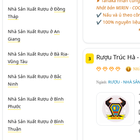
➤ Tanaka nhận cung 
Nhật bản MIRIN - COO
Nhà Sản Xuất Rượu
ở
Đồng
✔ Nấu và ủ theo công
Tháp
✔ 100% nguyên liệu 
✬
Nhà Sản Xuất Rượu
ở
An
Giang
Nhà Sản Xuất Rượu
ở
Bà Rịa-
Rượu Trúc Hà -
3
Vũng Tàu
NHÀ
Nhà Sản Xuất Rượu
ở
Bắc
RƯỢU - NHÀ SẢ
Ngành:
Ninh
Nhà Sản Xuất Rượu
ở
Bình
Phước
Nhà Sản Xuất Rượu
ở
Bình
Thuận