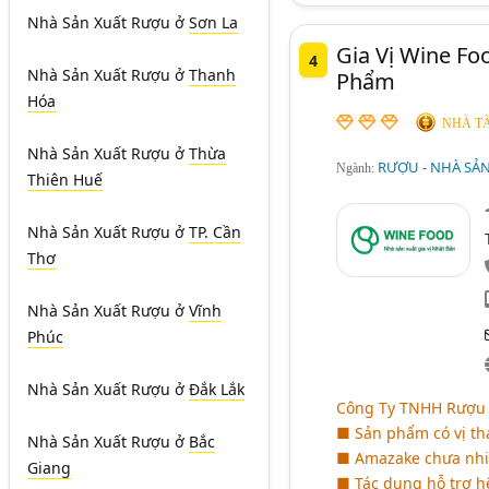
Nhà Sản Xuất Rượu
ở
Sơn La
Gia Vị Wine F
4
Nhà Sản Xuất Rượu
ở
Thanh
Phẩm
Hóa
NHÀ TÀ
Nhà Sản Xuất Rượu
ở
Thừa
RƯỢU - NHÀ SẢ
Ngành:
Thiên Huế
Nhà Sản Xuất Rượu
ở
TP. Cần
Thơ
Nhà Sản Xuất Rượu
ở
Vĩnh
Phúc
Nhà Sản Xuất Rượu
ở
Đắk Lắk
Công Ty TNHH Rượu 
■ Sản phẩm có vị tha
Nhà Sản Xuất Rượu
ở
Bắc
■ Amazake chưa nhiề
Giang
■ Tác dụng hỗ trợ hệ