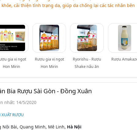
khỏe, cải thiện tình trạng da, giúp da chống lại các tác nhân bên
ượu gia vị ngọt
Rượu gia vị ngọt
Ryorishu - Rượu
Rượu Amakaz
Hon Mirin
Hon Mirin
Shake nấu ăn
n Bia Rượu Sài Gòn - Đồng Xuân
n nhất: 14/5/2020
N XUẤT RƯỢU
 Nội Bài, Quang Minh, Mê Linh,
Hà Nội