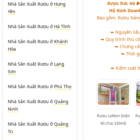
Rượu Trúc Hà ►
Nhà Sản Xuất Rượu
ở
Hưng
Hộ Kinh Doan
Yên
Bao gồm: Rượu Nàng
Nhà Sản Xuất Rượu
ở
Hà Tĩnh
➥ Nguyên liệu
➥ Quy trình thủ cô
Nhà Sản Xuất Rượu
ở
Khánh
➥ Chưng cất 
Hòa
➥ Thời gi
Nhà Sản Xuất Rượu
ở
Lạng
➥ Kiểm soát h
Sơn
Nhà Sản Xuất Rượu
ở
Phú Thọ
Nhà Sản Xuất Rượu
ở
Quảng
Ninh
Rượu LeMon (kiện
Rư
40 chai 330ml)
Nhà Sản Xuất Rượu
ở
Quảng
Trị