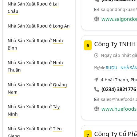
Nhà Sản Xuất Rượu
ở
Lai
saigondongxuan
Châu
www.saigondo
Nhà Sản Xuất Rượu
ở
Long An
Nhà Sản Xuất Rượu
ở
Ninh
Công Ty TNHH 
6
Bình
Ngày cập nhật gầ
Nhà Sản Xuất Rượu
ở
Ninh
RƯỢU - NHÀ SẢ
Ngành:
Thuận
4 Hoài Thanh, P
Nhà Sản Xuất Rượu
ở
Quảng
(0234) 3821776
Nam
sales@huefoods.
Nhà Sản Xuất Rượu
ở
Tây
www.huefoods
Ninh
Nhà Sản Xuất Rượu
ở
Tiền
Công Ty Cổ Phầ
7
Giang