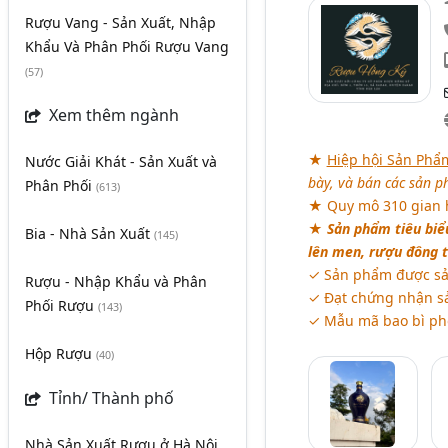
Rượu Vang - Sản Xuất, Nhập
Khẩu Và Phân Phối Rượu Vang
(57)
Xem thêm ngành
★
Hiệp hội Sản Phẩ
Nước Giải Khát - Sản Xuất và
bày, và bán các sản p
Phân Phối
(613)
★ Quy mô 310 gian h
★
Sản phẩm tiêu biể
Bia - Nhà Sản Xuất
(145)
lên men, rượu đông t
✓ Sản phẩm được sả
Rượu - Nhập Khẩu và Phân
✓ Đạt chứng nhận s
Phối Rượu
(143)
✓ Mẫu mã bao bì pho
Hộp Rượu
(40)
Tỉnh/ Thành phố
Nhà Sản Xuất Rượu
ở
Hà Nội