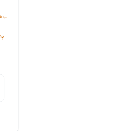
n,..
ày