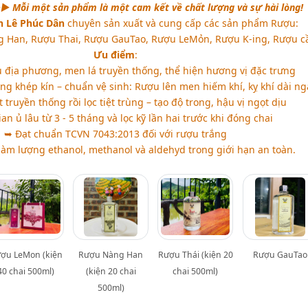
► Mỗi một sản phẩm là một cam kết về chất lượng và sự hài lòng!
h Lê Phúc Dân
chuyên sản xuất và cung cấp các sản phẩm Rượu:
 Han, Rượu Thai, Rượu GauTao, Rượu LeMỏn, Rượu K-ing, Rượu cầ
Ưu điểm
:
 địa phương, men lá truyền thống, thể hiện hương vị đặc trưng
ng khép kín – chuẩn vệ sinh: Rượu lên men hiếm khí, kỵ khí dài ng
truyền thống rồi lọc tiệt trùng – tạo độ trong, hậu vị ngọt dịu
an ủ lâu từ 3 - 5 tháng và lọc kỹ lần hai trước khi đóng chai
➥ Đạt chuẩn TCVN 7043:2013 đối với rượu trắng
àm lượng ethanol, methanol và aldehyd trong giới hạn an toàn.
ợu LeMon (kiện
Rượu Nàng Han
Rượu Thái (kiện 20
Rượu GauTao
40 chai 500ml)
(kiện 20 chai
chai 500ml)
500ml)