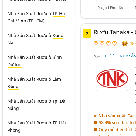
Rượu Hồng Kỳ
Nhà Sản Xuất Rượu
ở
TP. Hồ
Chí Minh (TPHCM)
Rượu Tanaka -
2
Nhà Sản Xuất Rượu
ở
Đồng
Nai
NHÀ
RƯỢU - NHÀ SẢ
Ngành:
Nhà Sản Xuất Rượu
ở
Bình
Dương
Nhà Sản Xuất Rượu
ở
Lâm
Đồng
Nhà Sản Xuất Rượu
ở
Tp. Đà
Nẵng
➤
Nhà sản xuất Các
● 98.4% vốn đầu tư 
Nhà Sản Xuất Rượu
ở
TP. Hải
● Quy mô diện tích 2
Phòng