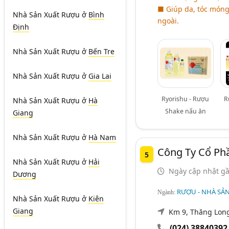
■ Giúp da, tóc móng 
Nhà Sản Xuất Rượu
ở
Bình
ngoài.
Định
Nhà Sản Xuất Rượu
ở
Bến Tre
Nhà Sản Xuất Rượu
ở
Gia Lai
Ryorishu - Rượu
R
Nhà Sản Xuất Rượu
ở
Hà
Shake nấu ăn
Giang
Nhà Sản Xuất Rượu
ở
Hà Nam
Công Ty Cổ Phầ
5
Nhà Sản Xuất Rượu
ở
Hải
Ngày cập nhật gầ
Dương
RƯỢU - NHÀ SẢ
Ngành:
Nhà Sản Xuất Rượu
ở
Kiên
Giang
Km 9, Thăng Long
(024) 38840392