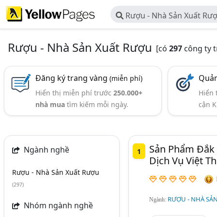
Rượu - Nhà Sản Xuất Rư
Rượu - Nhà Sản Xuất Rượu
[có
297
công ty 
Đăng ký trang vàng
Quản
(miễn phí)
Hiển thị miễn phí trước
250.000+
Hiển 
nhà mua
tìm kiếm mỗi ngày.
cận K
Sản Phẩm Đắk L
Ngành nghề
1
Dịch Vụ Việt T
Rượu - Nhà Sản Xuất Rượu
(297)
RƯỢU - NHÀ SẢ
Ngành:
Nhóm ngành nghề