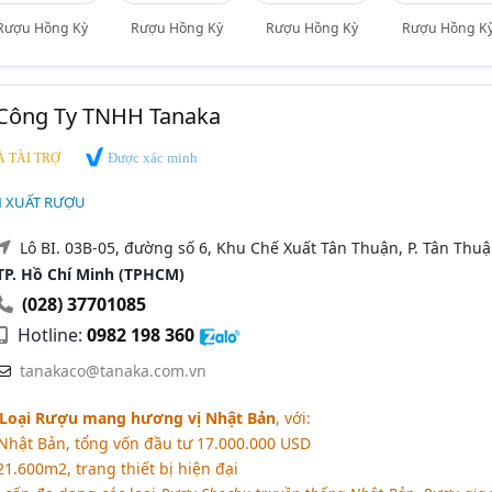
Rượu Hồng Kỳ
Rượu Hồng Kỳ
Rượu Hồng Kỳ
Rượu Hồng K
 Công Ty TNHH Tanaka
Được xác minh
 TÀI TRỢ
N XUẤT RƯỢU
Lô BI. 03B-05, đường số 6, Khu Chế Xuất Tân Thuận, P. Tân Thuậ
TP. Hồ Chí Minh (TPHCM)
(028) 37701085
Hotline:
0982 198 360
tanakaco@tanaka.com.vn
 Loại Rượu mang hương vị Nhật Bản
, với:
Nhật Bản, tổng vốn đầu tư 17.000.000 USD
1.600m2, trang thiết bị hiện đại