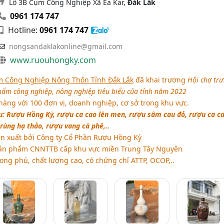
Lô 3B Cụm Công Nghiệp Xã Ea Kar,
Đắk Lắk
0961 174 747
Hotline:
0961 174 747
nongsandaklakonline@gmail.com
www.ruouhongky.com
m Công Nghiệp Nông Thôn Tỉnh Đắk Lắk
đã khai trương
Hội chợ tr
hẩm công nghiệp, nông nghiệp tiêu biểu của tỉnh năm 2022
àng với 100 đơn vị, doanh nghiệp, cơ sở trong khu vực.
u: Rượu Hồng Kỳ, rượu ca cao lên men, rượu sâm cau đỏ, rượu ca c
rùng hạ thảo, rượu vang cà phê,..
n xuất bởi Công ty Cổ Phần Rượu Hồng Kỳ
ản phẩm CNNTTB cấp khu vực miền Trung Tây Nguyên
ng phú, chất lượng cao, có chứng chỉ ATTP, OCOP,..