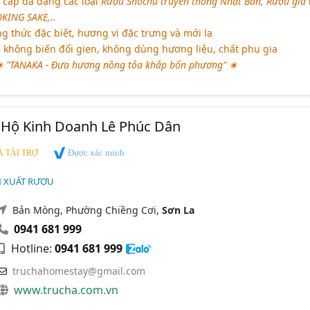
cấp đa dạng các loại
Rượu Shochu truyền thống Nhật Bản, Rượu gia 
KING SAKE,..
 thức đặc biệt, hương vị đặc trưng và mới lạ
không biến đổi gien, không dùng hương liệu, chất phụ gia
 "TANAKA - Đưa hương nồng tỏa khắp bốn phương" ✬
 Hộ Kinh Doanh Lê Phúc Dân
Được xác minh
 TÀI TRỢ
N XUẤT RƯỢU
Bản Mòng, Phường Chiềng Cơi,
Sơn La
0941 681 999
Hotline:
0941 681 999
truchahomestay@gmail.com
www.trucha.com.vn