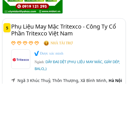
Phụ Liệu May Mặc Tritexco - Công Ty Cổ
5
Phần Tritexco Việt Nam
NHÀ TÀI TRỢ
Được xác minh
DÂY ĐAI DỆT (PHỤ LIỆU MAY MẶC, GIÀY DÉP,
Ngành:
BALO,.)
Ngã 3 Khúc Thuỷ, Thôn Thượng, Xã Bình Minh,
Hà Nội
(024) 3854 5034
Hotline:
0912 262 676
[email protected]
www.tritexco.vn
Nhà sản xuất & cung cấp hàng đầu các loại
dây đai dệt
tại