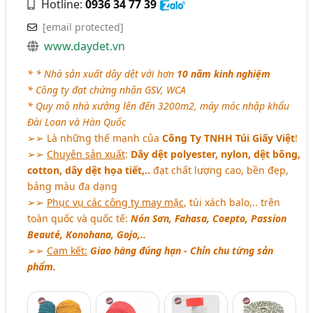
Hotline:
0936 34 77 39
[email protected]
www.daydet.vn
* * Nhà sản xuất dây dệt với hơn
10 năm kinh nghiệm
* Công ty đạt chứng nhận GSV, WCA
* Quy mô nhà xưởng lên đến 3200m2, máy móc nhập khẩu
Đài Loan và Hàn Quốc
➢➢ Là những thế mạnh của
Công Ty TNHH Túi Giấy Việt
!
➢➢
Chuyên sản xuất
:
Dây dệt polyester, nylon, dệt bông,
cotton, dây dệt họa tiết,..
đạt chất lượng cao, bền đẹp,
bảng màu đa dạng
➢➢
Phục vụ các công ty may mặc
, túi xách balo,.. trên
toàn quốc và quốc tế:
Nón Sơn, Fahasa, Coepto, Passion
Beauté, Konohana, Gojo,..
➢➢
Cam kết:
Giao hàng đúng hạn - Chỉn chu từng sản
phẩm.