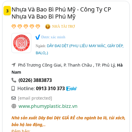
Nhựa Và Bao Bì Phú Mỹ - Công Ty CP
3
Nhựa Và Bao Bì Phú Mỹ
NHÀ TÀI TRỢ
Được xác minh
DÂY ĐAI DỆT (PHỤ LIỆU MAY MẶC, GIÀY DÉP,
Ngành:
BALO,.)
Phố Trương Công Giai, P. Thanh Châu , TP. Phủ Lý,
Hà
Nam
(0226) 3883873
Hotline:
0913 310 373
[email protected]
www.phumyplastic.bizz.vn
Nhà sản xuất Dây Đai Dệt GIÁ RẺ cho ngành ba lô, túi xách,
bảo hộ lao động,..
Đảm bảo
: