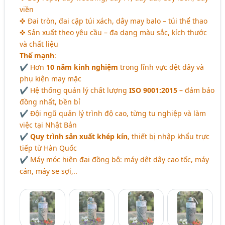
viền
✜ Đai tròn, đai cặp túi xách, dây may balo – túi thể thao
✜ Sản xuất theo yêu cầu – đa dạng màu sắc, kích thước
và chất liệu
Thế mạnh
:
✔ Hơn
10 năm kinh nghiệm
trong lĩnh vực dệt dây và
phụ kiện may mặc
✔ Hệ thống quản lý chất lượng
ISO 9001:2015
– đảm bảo
đồng nhất, bền bỉ
✔ Đội ngũ quản lý trình độ cao, từng tu nghiệp và làm
việc tại Nhật Bản
✔
Quy trình sản xuất khép kín
, thiết bị nhập khẩu trực
tiếp từ Hàn Quốc
✔ Máy móc hiện đại đồng bộ: máy dệt dây cao tốc, máy
cán, máy se sợi,..