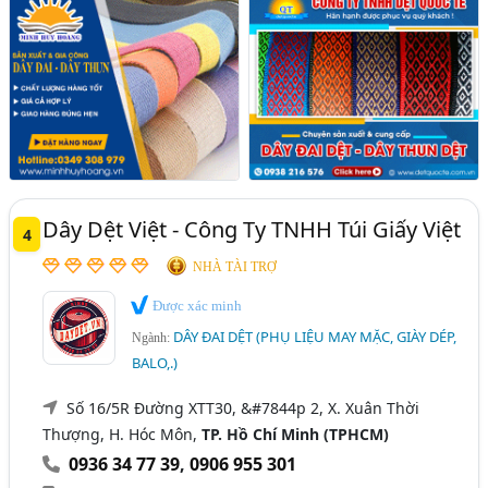
Dây Dệt Việt - Công Ty TNHH Túi Giấy Việt
4
NHÀ TÀI TRỢ
Được xác minh
DÂY ĐAI DỆT (PHỤ LIỆU MAY MẶC, GIÀY DÉP,
Ngành:
BALO,.)
Số 16/5R Đường XTT30, &#7844p 2, X. Xuân Thời
Thượng, H. Hóc Môn,
TP. Hồ Chí Minh (TPHCM)
0936 34 77 39
,
0906 955 301