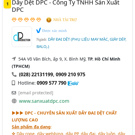
Dây Đai Balo, Túi Laptop, Y Tế,. (21)
Dây Dệt DPC - Công Ty TNHH Sản Xuất
1
DPC
Ngành xem thêm
NHÀ TÀI TRỢ
May Mặc - Nguyên, Phụ Liệu May Mặc (881)
Được xác minh
Dây Thun Sofa, Dây Đai Thun Sofa (32)
DÂY ĐAI DỆT (PHỤ LIỆU MAY MẶC, GIÀY DÉP,
Ngành:
BALO,.)
54A Võ Văn Bích, ấp 9, X. Bình Mỹ,
TP. Hồ Chí Minh
(TPHCM)
(028) 22131199
,
0909 210 975
Hotline:
0909 577 790
[email protected]
www.sanxuatdpc.com
►►►
DPC - CHUYÊN SẢN XUẤT DÂY ĐAI DỆT CHẤT
LƯỢNG CAO
Sản phẩm đa dạng
:
✜ Dây rope, dây webbing, dây PP, dây đai, dây luồn, dây