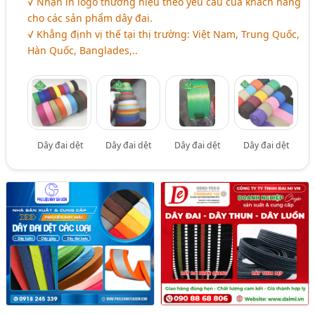
√ Nhận in logo thương hiệu theo yêu cầu của khách hàng
cho các sản phẩm dây đai.
√ Khẳng định vị thế tại thị trường: Việt Nam, Trung Quốc,
Hàn Quốc, Banglades,..
Dây đai dệt
Dây đai dệt
Dây đai dệt
Dây đai dệt