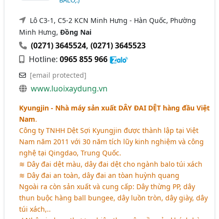
Lô C3-1, C5-2 KCN Minh Hưng - Hàn Quốc, Phường
Minh Hưng,
Đồng Nai
(0271) 3645524
,
(0271) 3645523
Hotline:
0965 855 966
[email protected]
www.luoixaydung.vn
Kyungjin - Nhà máy sản xuất
DÂY ĐAI DỆT
hàng đầu Việt
Nam
.
Công ty TNHH Dệt Sợi Kyungjin được thành lập tại Việt
Nam năm 2011 với 30 năm tích lũy kinh nghiệm và công
nghệ tại Qingdao, Trung Quốc.
≋ Dây đai dệt màu, dây đai dệt cho ngành balo túi xách
≋ Dây đai an toàn, dây đai an tòan huỳnh quang
Ngoài ra còn sản xuất và cung cấp: Dây thừng PP, dây
thun buộc hàng ball bungee, dây luồn tròn, dây giày, dây
túi xách,..