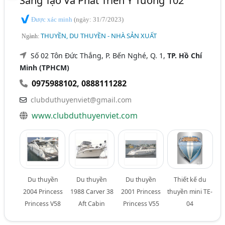
Sáng Tạo Và Phát Triển Ý Tưởng 102
Được xác minh
(ngày: 31/7/2023)
THUYỀN, DU THUYỀN - NHÀ SẢN XUẤT
Ngành:
Số 02 Tôn Đức Thắng, P. Bến Nghé, Q. 1,
TP. Hồ Chí
Minh (TPHCM)
0975988102
,
0888111282
clubduthuyenviet@gmail.com
www.clubduthuyenviet.com
Du thuyền
Du thuyền
Du thuyền
Thiết kế du
2004 Princess
1988 Carver 38
2001 Princess
thuyền mini TE-
Princess V58
Aft Cabin
Princess V55
04