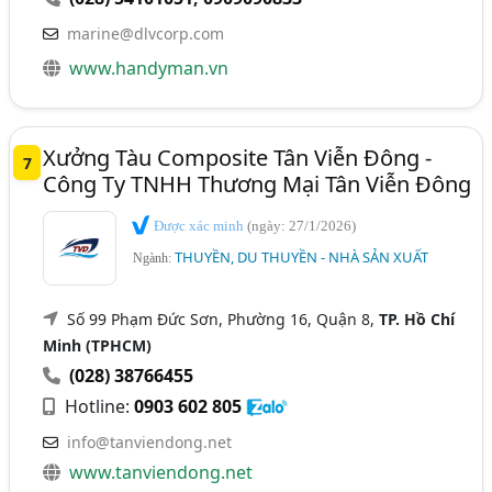
marine@dlvcorp.com
www.handyman.vn
Xưởng Tàu Composite Tân Viễn Đông -
7
Công Ty TNHH Thương Mại Tân Viễn Đông
Được xác minh
(ngày: 27/1/2026)
THUYỀN, DU THUYỀN - NHÀ SẢN XUẤT
Ngành:
Số 99 Phạm Đức Sơn, Phường 16, Quận 8,
TP. Hồ Chí
Minh (TPHCM)
(028) 38766455
Hotline:
0903 602 805
info@tanviendong.net
www.tanviendong.net