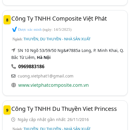
Công Ty TNHH Composite Việt Phát
8
Được xác minh
(ngày: 14/5/2025)
THUYỀN, DU THUYỀN - NHÀ SẢN XUẤT
Ngành:
SN 10 Ngõ 53/59/50 Ng&#7885a Long, P. Minh Khai, Q.
Bắc Từ Liêm,
Hà Nội
0969883186
cuong.vietphat1@gmail.com
www.vietphatcomposite.com.vn
Công Ty TNHH Du Thuyền Viet Princess
9
Ngày cập nhật gần nhất: 26/11/2016
THUYỀN, DU THUYỀN - NHÀ SẢN XUẤT
Ngành: