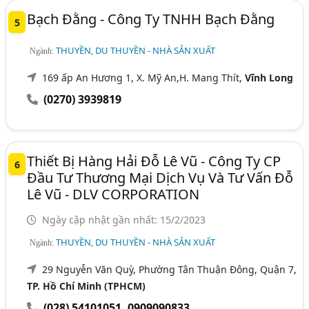
Bạch Đằng - Công Ty TNHH Bạch Đằng
5
THUYỀN, DU THUYỀN - NHÀ SẢN XUẤT
Ngành:
169 ấp An Hương 1, X. Mỹ An,H. Mang Thít,
Vĩnh Long
(0270) 3939819
Thiết Bị Hàng Hải Đỗ Lê Vũ - Công Ty CP
6
Đầu Tư Thương Mại Dịch Vụ Và Tư Vấn Đỗ
Lê Vũ - DLV CORPORATION
Ngày cập nhật gần nhất: 15/2/2023
THUYỀN, DU THUYỀN - NHÀ SẢN XUẤT
Ngành:
29 Nguyễn Văn Quỳ, Phường Tân Thuận Đông, Quận 7,
TP. Hồ Chí Minh (TPHCM)
(028) 54101051
,
0909090833