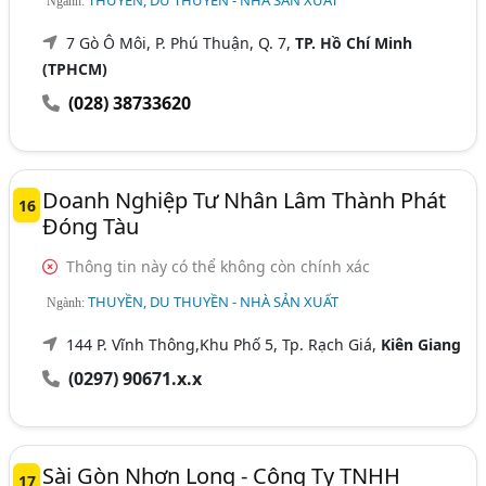
THUYỀN, DU THUYỀN - NHÀ SẢN XUẤT
Ngành:
7 Gò Ô Môi, P. Phú Thuận, Q. 7,
TP. Hồ Chí Minh
(TPHCM)
(028) 38733620
Doanh Nghiệp Tư Nhân Lâm Thành Phát
16
Đóng Tàu
Thông tin này có thể không còn chính xác
THUYỀN, DU THUYỀN - NHÀ SẢN XUẤT
Ngành:
144 P. Vĩnh Thông,Khu Phố 5, Tp. Rạch Giá,
Kiên Giang
(0297) 90671.x.x
Sài Gòn Nhơn Long - Công Ty TNHH
17