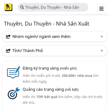
Thuyền, Du Thuyền - Nhà Sản
Xuất
Thuyền, Du Thuyền - Nhà Sản Xuất
Nhóm ngành/ ngành xem thêm
Ngành nghề
Tỉnh/ Thành Phố
Thuyền, Du Thuyền - Nhà Sản Xuất
(18)
Hà Nội
TP. Hồ Chí Minh (TPHCM)
TP. Hải Phòng
Ngành xem thêm
Đăng ký trang vàng
(miễn phí)
Thừa Thiên Huế
Kiên Giang
Quảng Nam
Hiển thị miễn phí trước
250.000+ nhà mua
tìm
Tàu Biển - Công Ty Sửa Chữa Tàu Biển (236)
Vĩnh Long
kiếm mỗi ngày.
Hàng Hải - Dịch Vụ Môi Giới Và Đại Lý Hàng Hải (100)
Quảng cáo trang vàng
(nổi bật)
Hiển thị
TOP kết quả
tìm kiếm, tiếp cận KH trước
đối thủ.