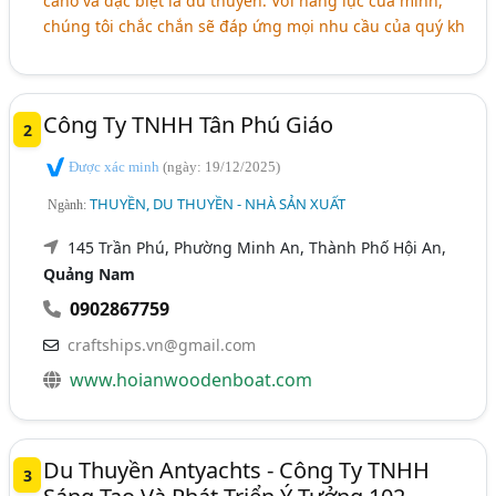
cano và đặc biệt là du thuyền. Với năng lực của mình,
chúng tôi chắc chắn sẽ đáp ứng mọi nhu cầu của quý kh
Công Ty TNHH Tân Phú Giáo
2
Được xác minh
(ngày: 19/12/2025)
THUYỀN, DU THUYỀN - NHÀ SẢN XUẤT
Ngành:
145 Trần Phú, Phường Minh An, Thành Phố Hội An,
Quảng Nam
0902867759
craftships.vn@gmail.com
www.hoianwoodenboat.com
Du Thuyền Antyachts - Công Ty TNHH
3