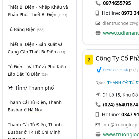
0974655795
Thiết Bị Điện - Nhập Khẩu và
Hotline:
0973 34
Phân Phối Thiết Bị Điện
(1933)
dientruongelc@g
Tủ Bảng Điện
(585)
www.tudienant
Thiết Bị Điện - Sản Xuất và
Cung Cấp Thiết Bị Điện
(233)
Công Ty Cổ Ph
2
Tủ Điện - Vật Tư và Phụ Kiện
Được xác minh
(ngày
Lắp Đặt Tủ Điện
(29)
THANH CÁI TỦ Đ
Ngành:
Tỉnh/ Thành phố
D1 Lô 15, Khu Đô
Thanh Cái Tủ Điện, Thanh
(024) 36401874
Busbar
ở
Hà Nội
Hotline:
0347 91
Thanh Cái Tủ Điện, Thanh
info@truonglocp
Busbar
ở
TP. Hồ Chí Minh
www.truongloc