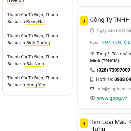
(TPHCM)
Thanh Cái Tủ Điện, Thanh
Công Ty TNHH 
3
Busbar
ở
Đồng Nai
Ngày cập nhật gầ
Thanh Cái Tủ Điện, Thanh
THANH CÁI TỦ Đ
Busbar
ở
Bình Dương
Ngành:
Tầng 3, Tòa nhà A
Thanh Cái Tủ Điện, Thanh
Minh (TPHCM)
Busbar
ở
Bắc Ninh
(028) 73097009
Thanh Cái Tủ Điện, Thanh
Hotline:
0938 04
Busbar
ở
Hưng Yên
info@giaphanco.
www.gppg.vn
Kim Loại Màu 
4
Hưng