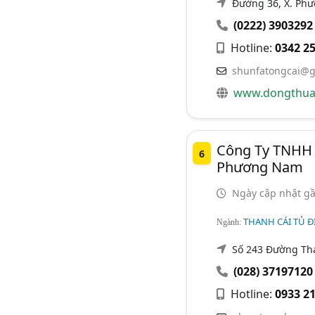
Đường 36, X. Phư
(0222) 3903292
Hotline:
0342 25
shunfatongcai@g
www.dongthua
Công Ty TNHH 
6
Phương Nam
Ngày cập nhật gầ
THANH CÁI TỦ Đ
Ngành:
Số 243 Đường Th
(028) 37197120
Hotline:
0933 21