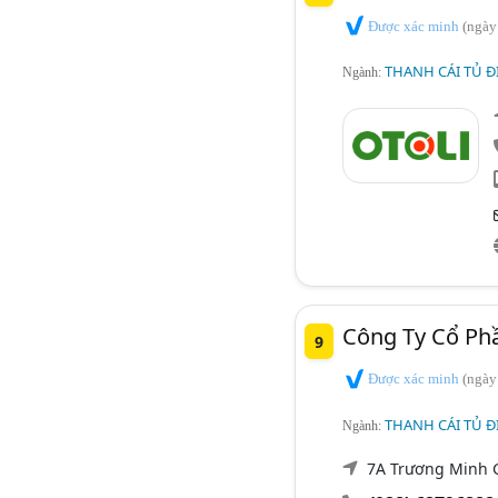
Được xác minh
(ngày
THANH CÁI TỦ Đ
Ngành:
Công Ty Cổ Phầ
9
Được xác minh
(ngày
THANH CÁI TỦ Đ
Ngành:
7A Trương Minh G