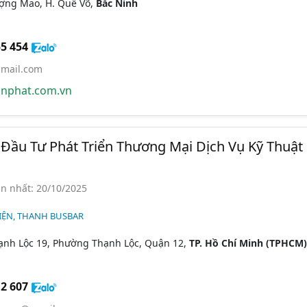
ợng Mao, H. Quế Võ,
Bắc Ninh
5 454
mail.com
nphat.com.vn
Đầu Tư Phát Triển Thương Mại Dịch Vụ Kỹ Thuật
n nhất: 20/10/2025
IỆN, THANH BUSBAR
ạnh Lộc 19, Phường Thạnh Lộc, Quận 12,
TP. Hồ Chí Minh (TPHCM)
2 607