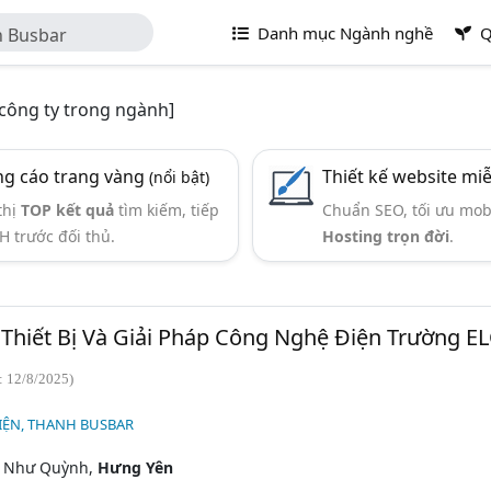
Danh mục Ngành nghề
Q
h Busbar
công ty trong ngành]
g cáo trang vàng
Thiết kế website mi
(nổi bật)
thị
TOP kết quả
tìm kiếm, tiếp
Chuẩn SEO, tối ưu mob
H trước đối thủ.
Hosting trọn đời
.
hiết Bị Và Giải Pháp Công Nghệ Điện Trường E
: 12/8/2025)
IỆN, THANH BUSBAR
ã Như Quỳnh,
Hưng Yên