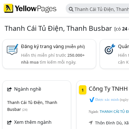
Thanh Cái Tủ Điện, Than
Thanh Cái Tủ Điện, Thanh Busbar
[có
24
Đăng ký trang vàng
Quản
(miễn phí)
Hiển thị miễn phí trước
250.000+
Hiển 
nhà mua
tìm kiếm mỗi ngày.
cận K
Công Ty TNHH T
Ngành nghề
1
Được xác minh
(ngày
Thanh Cái Tủ Điện, Thanh
Busbar
(24)
THANH CÁI TỦ Đ
Ngành:
Xem thêm ngành
Thôn Đình Dù, X