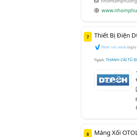
nhomtamphuong
www.nhomphu
Thiết Bị Điện 
7
Được xác minh
(ngày
THANH CÁI TỦ Đ
Ngành:
Máng Xối OTOL
8