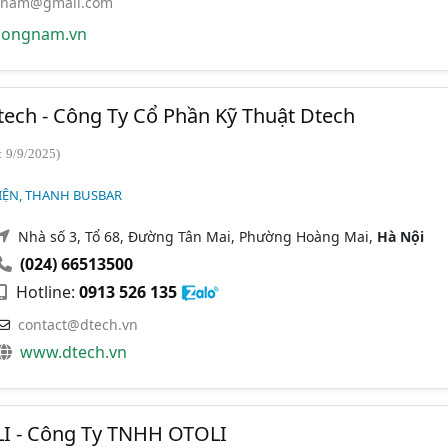
nam@gmail.com
ongnam.vn
Dtech - Công Ty Cổ Phần Kỹ Thuật Dtech
: 9/9/2025)
IỆN, THANH BUSBAR
Nhà số 3, Tổ 68, Đường Tân Mai, Phường Hoàng Mai,
Hà Nội
(024) 66513500
Hotline:
0913 526 135
contact@dtech.vn
www.dtech.vn
I - Công Ty TNHH OTOLI