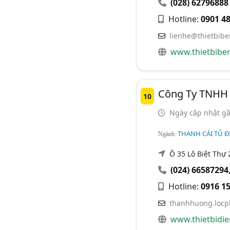
(028) 62796888
Hotline:
0901 48
lienhe@thietbib
www.thietbibe
Công Ty TNHH S
10
Ngày cập nhật gầ
THANH CÁI TỦ Đ
Ngành:
Ô 35 Lô Biệt Thự
(024) 66587294
Hotline:
0916 15
thanhhuong.locp
www.thietbidie