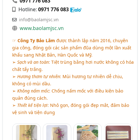
0971 776 083
Hotline:
0971 776 083
info@baolamjsc.vn
www.baolamjsc.vn
☞
Công Ty Bảo Lâm
được thành lập năm 2016, chuyên
gia công, đóng gói các sản phẩm đũa dùng một lần xuất
khẩu sang Nhật Bản, Hàn Quốc và Mỹ.
➢
Sạch và an toàn
: Tiệt trùng bằng hơi nước không có hóa
chất tẩy trắng.
➢
Hương thơm tự nhiên
: Mùi hương tự nhiên dễ chịu,
không có mùi dầu.
➢
Không nấm mốc
: Chống nấm mốc với điều kiện bảo
quản đúng cách.
➢
Thiết kế tiện lợi
: Nhỏ gọn, đóng gói đẹp mắt, đảm bảo
vệ sinh và tiện dụng