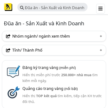
Đũa ăn - Sản Xuất và Kinh Doanh
Đũa ăn - Sản Xuất và Kinh Doanh
Nhóm ngành/ ngành xem thêm
Ngành nghề
Tỉnh/ Thành Phố
Đũa Ăn - Sản Xuất Và Kinh Doanh
(23)
Hà Nội
TP. Hồ Chí Minh (TPHCM)
Đồng Nai
Ngành xem thêm
Đăng ký trang vàng
(miễn phí)
Bình Dương
Tp. Đà Nẵng
Hưng Yên
Hiển thị miễn phí trước
250.000+ nhà mua
tìm
Thiết Bị Bếp Nhà Hàng, Khách Sạn, Quầy Bar - Nhập
Phú Thọ
Bến Tre
Hải Dương
Yên Bái
kiếm mỗi ngày.
Khẩu Và Phân Phối (400)
Quảng cáo trang vàng
(nổi bật)
Đồ Gia Dụng - Sản Xuất Và Bán Buôn (301)
Hiển thị
TOP kết quả
tìm kiếm, tiếp cận KH trước
Thiết Bị Nhà Bếp Gia Đình (Nồi Cơm, Máy Hút Mùi, Máy
đối thủ.
Xay..) (298)