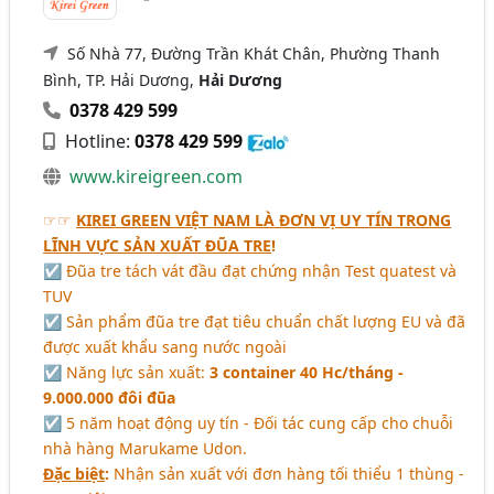
Số Nhà 77, Đường Trần Khát Chân, Phường Thanh
Bình, TP. Hải Dương,
Hải Dương
0378 429 599
Hotline:
0378 429 599
www.kireigreen.com
☞☞
KIREI GREEN VIỆT NAM LÀ ĐƠN VỊ UY TÍN TRONG
LĨNH VỰC SẢN XUẤT ĐŨA TRE
!
☑ Đũa tre tách vát đầu đạt chứng nhận Test quatest và
TUV
☑ Sản phẩm đũa tre đạt tiêu chuẩn chất lượng EU và đã
được xuất khẩu sang nước ngoài
☑ Năng lực sản xuất:
3 container 40 Hc/tháng -
9.000.000 đôi đũa
☑ 5 năm hoạt động uy tín - Đối tác cung cấp cho chuỗi
nhà hàng Marukame Udon.
Đặc biệt
:
Nhận sản xuất với đơn hàng tối thiểu 1 thùng -