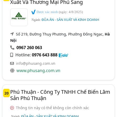
Xuất Và Thương Mại Phú Sang
Được xác minh
(ngày: 4/8/2025)
ĐŨA ĂN - SẢN XUẤT VÀ KINH DOANH
Ngành:
Số 219, Đường Thụy Phương, Phường Đông Ngạc,
Hà
Nội
0967 260 063
Hotline:
0976 643 888
info@phusang.com.vn
www.phusang.com.vn
Phú Thuận - Công Ty TNHH Chế Biến Lâm
20
Sản Phú Thuận
Thông tin này có thể không còn chính xác
ĐŨA ĂN - SẢN XUẤT VÀ KINH DOANH
Ngành: