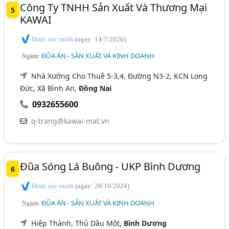
Công Ty TNHH Sản Xuất Và Thương Mại
5
KAWAI
Được xác minh
(ngày: 14/7/2026)
ĐŨA ĂN - SẢN XUẤT VÀ KINH DOANH
Ngành:
Nhà Xưởng Cho Thuê 5-3,4, Đường N3-2, KCN Long
Đức, Xã Bình An,
Đồng Nai
0932655600
q-trang@kawai-mat.vn
Đũa Sóng Lá Buông - UKP Bình Dương
6
Được xác minh
(ngày: 28/10/2024)
ĐŨA ĂN - SẢN XUẤT VÀ KINH DOANH
Ngành:
Hiệp Thành, Thủ Dầu Một,
Bình Dương