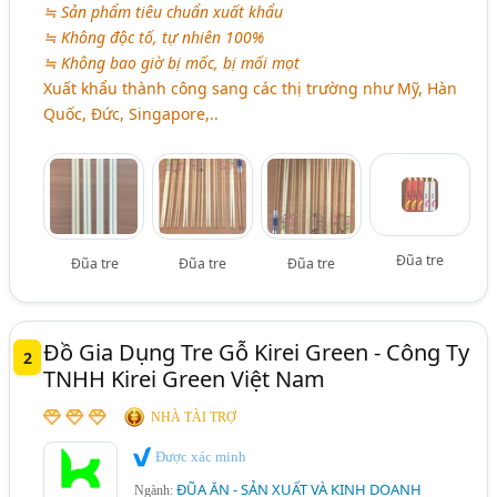
≒ Sản phẩm tiêu chuẩn xuất khẩu
≒ Không độc tố, tự nhiên 100%
≒ Không bao giờ bị mốc, bị mối mọt
Xuất khẩu thành công sang các thị trường như Mỹ, Hàn
Quốc, Đức, Singapore,..
Đũa tre
Đũa tre
Đũa tre
Đũa tre
Đồ Gia Dụng Tre Gỗ Kirei Green - Công Ty
2
TNHH Kirei Green Việt Nam
NHÀ TÀI TRỢ
Được xác minh
ĐŨA ĂN - SẢN XUẤT VÀ KINH DOANH
Ngành: