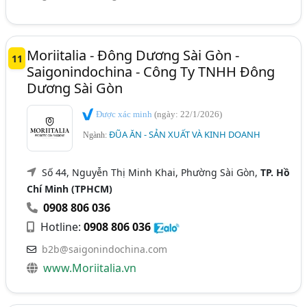
Moriitalia - Đông Dương Sài Gòn -
11
Saigonindochina - Công Ty TNHH Đông
Dương Sài Gòn
Được xác minh
(ngày: 22/1/2026)
ĐŨA ĂN - SẢN XUẤT VÀ KINH DOANH
Ngành:
Số 44, Nguyễn Thị Minh Khai, Phường Sài Gòn,
TP. Hồ
Chí Minh (TPHCM)
0908 806 036
Hotline:
0908 806 036
b2b@saigonindochina.com
www.Moriitalia.vn