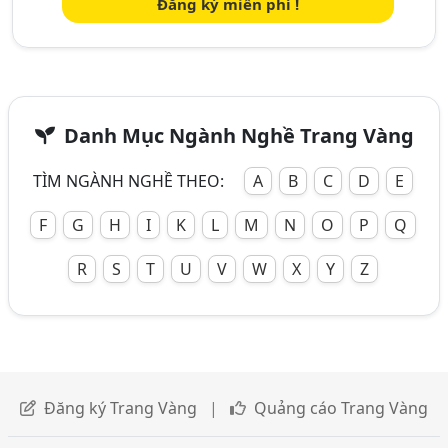
Đăng ký miễn phí !
Danh Mục Ngành Nghề Trang Vàng
TÌM NGÀNH NGHỀ THEO:
A
B
C
D
E
F
G
H
I
K
L
M
N
O
P
Q
R
S
T
U
V
W
X
Y
Z
Đăng ký Trang Vàng
|
Quảng cáo Trang Vàng