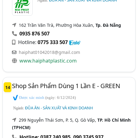
ĐŨA ĂN - SẢN XUẤT VÀ KINH DOANH
Ngành:
162 Trần Văn Trà, Phường Hòa Xuân,
Tp. Đà Nẵng
0935 876 507
Hotline:
0775 333 507
haiphat01042018@gmail.com
www.haiphatplastic.com
Shop Sản Phẩm Dùng 1 Lần E - GREEN
14
Được xác minh
(ngày: 6/12/2024)
ĐŨA ĂN - SẢN XUẤT VÀ KINH DOANH
Ngành:
299 Nguyễn Thái Sơn, P. 5, Q. Gò Vấp,
TP. Hồ Chí Minh
(TPHCM)
Hotline: 0387 240 985
,
090 3745 937