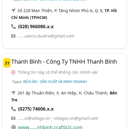
Số 228 Man Thiện, P. Tăng Nhơn Phú A, Q. 9,
TP. Hồ
Chí Minh (TPHCM)
(028) 966086.x.x
......uanco.duatre@gmail.com
Thanh Bình - Công Ty TNHH Thanh Bình
21
Thông tin này có thể không còn chính xác
ĐŨA ĂN - SẢN XUẤT VÀ KINH DOANH
Ngành:
261 ấp Thuận Điền, X. An Hiệp, H. Châu Thành,
Bến
Tre
(0275) 74606.x.x
......ct@village.vn
-
villages.vn@gmail.com
www.......nhbinh.craftb2c.com