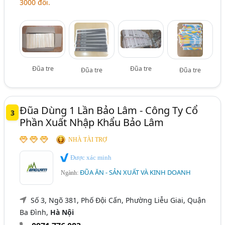
3000 đôi.
Đũa tre
Đũa tre
Đũa tre
Đũa tre
Đũa Dùng 1 Lần Bảo Lâm - Công Ty Cổ
3
Phần Xuất Nhập Khẩu Bảo Lâm
NHÀ TÀI TRỢ
Được xác minh
ĐŨA ĂN - SẢN XUẤT VÀ KINH DOANH
Ngành:
Số 3, Ngõ 381, Phố Đội Cấn, Phường Liễu Giai, Quận
Ba Đình,
Hà Nội