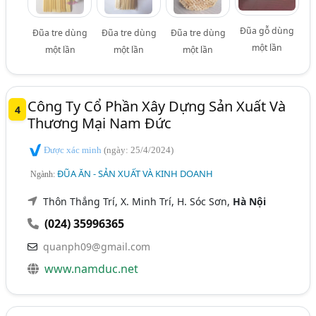
Đũa gỗ dùng
Đũa tre dùng
Đũa tre dùng
Đũa tre dùng
một lần
một lần
một lần
một lần
Công Ty Cổ Phần Xây Dựng Sản Xuất Và
4
Thương Mại Nam Đức
Được xác minh
(ngày: 25/4/2024)
ĐŨA ĂN - SẢN XUẤT VÀ KINH DOANH
Ngành:
Thôn Thắng Trí, X. Minh Trí, H. Sóc Sơn,
Hà Nội
(024) 35996365
quanph09@gmail.com
www.namduc.net