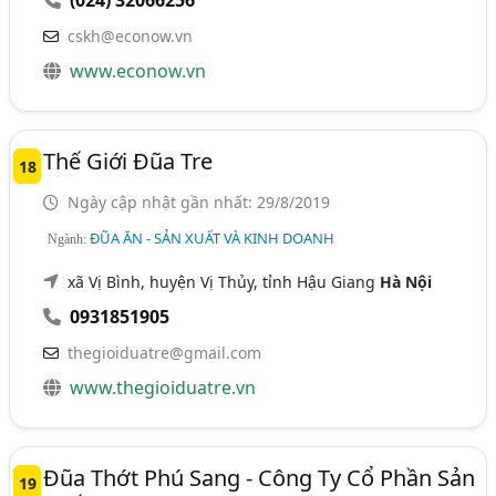
(024) 32066256
cskh@econow.vn
www.econow.vn
Thế Giới Đũa Tre
18
Ngày cập nhật gần nhất: 29/8/2019
ĐŨA ĂN - SẢN XUẤT VÀ KINH DOANH
Ngành:
xã Vị Bình, huyện Vị Thủy, tỉnh Hậu Giang
Hà Nội
0931851905
thegioiduatre@gmail.com
www.thegioiduatre.vn
Đũa Thớt Phú Sang - Công Ty Cổ Phần Sản
19