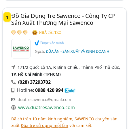
Đồ Gia Dụng Tre, Gỗ (Thớt Gỗ, Đũa Tre, Tăm Tre,
Muỗng Gỗ,..) (169)
Đồ Gia Dụng Tre Sawenco - Công Ty CP
1
Đồ Gia Dụng Nhà Bếp - Sản Xuất Và Kinh Doanh (148)
Sản Xuất Thương Mại Sawenco
NHÀ TÀI TRỢ
Được xác minh
ĐŨA ĂN - SẢN XUẤT VÀ KINH DOANH
Ngành:
171/2 Quốc Lộ 1A, P. Bình Chiểu, Thành Phố Thủ Đức,
TP. Hồ Chí Minh (TPHCM)
(028) 37293702
Hotline:
0988 420 994
duatresawenco@gmail.com
www.duatresawenco.com
Đã có trên 10 năm kinh nghiệm, SAWENCO chuyên sản
xuất
Đũa tre sử dụng một lần
với cam kết: