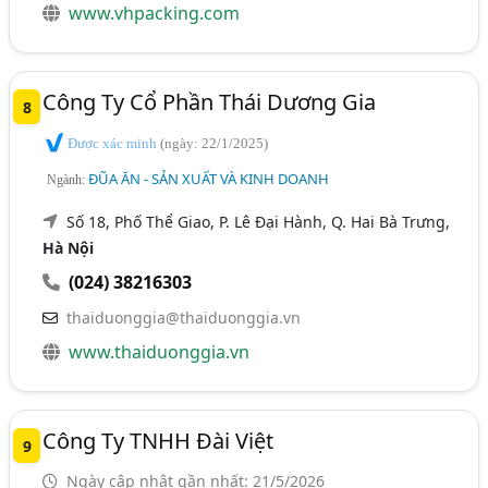
www.vhpacking.com
Công Ty Cổ Phần Thái Dương Gia
8
Được xác minh
(ngày: 22/1/2025)
ĐŨA ĂN - SẢN XUẤT VÀ KINH DOANH
Ngành:
Số 18, Phố Thể Giao, P. Lê Đại Hành, Q. Hai Bà Trưng,
Hà Nội
(024) 38216303
thaiduonggia@thaiduonggia.vn
www.thaiduonggia.vn
Công Ty TNHH Đài Việt
9
Ngày cập nhật gần nhất: 21/5/2026