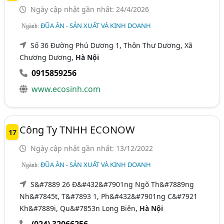
Ngày cập nhật gần nhất: 24/4/2026
ĐŨA ĂN - SẢN XUẤT VÀ KINH DOANH
Ngành:
Số 36 Đường Phú Dương 1, Thôn Thư Dương, Xã
Chương Dương,
Hà Nội
0915859256
www.ecosinh.com
Công Ty TNHH ECONOW
17
Ngày cập nhật gần nhất: 13/12/2022
ĐŨA ĂN - SẢN XUẤT VÀ KINH DOANH
Ngành:
S&#7889 26 Đ&#432&#7901ng Ngõ Th&#7889ng
Nh&#7845t, T&#7893 1, Ph&#432&#7901ng C&#7921
Kh&#7889i, Qu&#7853n Long Biên,
Hà Nội