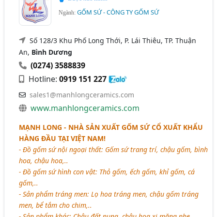
GỐM SỨ - CÔNG TY GỐM SỨ
Ngành:
Số 128/3 Khu Phố Long Thới, P. Lái Thiêu, TP. Thuận
An,
Bình Dương
(0274) 3588839
Hotline:
0919 151 227
sales1@manhlongceramics.com
www.manhlongceramics.com
MẠNH LONG - NHÀ SẢN XUẤT GỐM SỨ CỔ XUẤT KHẨU
HÀNG ĐẦU TẠI VIỆT NAM!
- Đồ gốm sứ nội ngoại thất: Gốm sứ trang trí, chậu gốm, bình
hoa, chậu hoa,..
- Đồ gốm sứ hình con vật: Thỏ gốm, ếch gốm, khỉ gốm, cá
gốm,..
- Sản phẩm tráng men: Lọ hoa tráng men, chậu gốm tráng
men, bể tắm cho chim,..
- Sản phẩm khác: Chậu đất nung, chậu hoa xi măng nhẹ,..