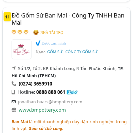
Đồ Gốm Sứ Ban Mai - Công Ty TNHH Ban
11
Mai
NHÀ TÀI TRỢ
Được xác minh
GỐM SỨ - CÔNG TY GỐM SỨ
Ngành:
Số 1/2, Tổ 2, KP. Khánh Long, P. Tân Phước Khánh,
TP.
Hồ Chí Minh (TPHCM)
(0274) 3659910
Hotline:
0888 888 061
jonathan.baars@bmpottery.com
www.bmpottery.com
Ban Mai
là một doanh nghiệp dày dặn kinh nghiệm trong
lĩnh vực
Gốm sứ thủ công
: