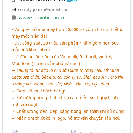
congtygomsu@gmail.com
www.suminhchau.vn
- Với quy mô nhà máy hơn 20.000m2 cùng trang thiết bị
máy móc hiện đại
- Đạt công suất 30 triệu sản phẩm/ năm gồm hơn 500
mẫu mã khác nhau
- Là đối tác lâu năm của Vinamilk, Red bull, Viettel,
Mobifone (1 triệu sản phẩm/ năm)
➦
Chúng tôi tự hào là nhà sản xuất
thương hiệu Sứ Minh
Châu
: Ấm chén, bát đĩa, ca, cốc, ly sứ, bình hoa sứ,.. cho thị
trường Việt Nam, Hàn Qốc, Nhật Bản , Úc, Mỹ, Pháp,..
➦
Cam kết với khách hàng
:
✓ Sứ xương nung ở nhiệt độ cao, kiểm soát quy trình
nghiêm ngặt
✓ Chất lượng bền, đẹp, sáng bóng, an toàn khi sử dụng
✓ Miễn phí thiết kế in logo, hỗ trợ vận chuyển tận nơi.