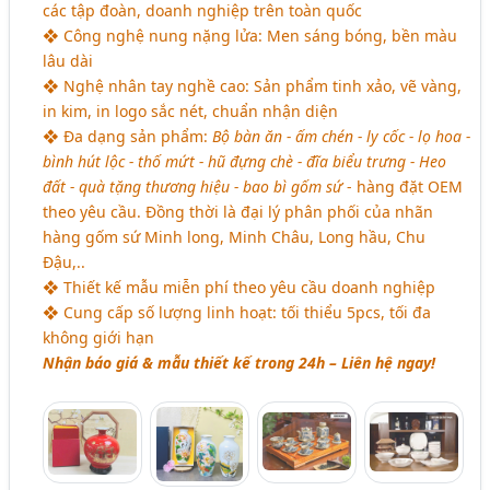
các tập đoàn, doanh nghiệp trên toàn quốc
❖ Công nghệ nung nặng lửa: Men sáng bóng, bền màu
lâu dài
❖ Nghệ nhân tay nghề cao: Sản phẩm tinh xảo, vẽ vàng,
in kim, in logo sắc nét, chuẩn nhận diện
❖ Đa dạng sản phẩm:
Bộ bàn ăn - ấm chén - ly cốc - lọ hoa -
bình hút lộc - thố mứt - hũ đựng chè - đĩa biểu trưng - Heo
đất - quà tặng thương hiệu - bao bì gốm sứ
- hàng đặt OEM
theo yêu cầu. Đồng thời là đại lý phân phối của nhãn
hàng gốm sứ Minh long, Minh Châu, Long hầu, Chu
Đậu,..
❖ Thiết kế mẫu miễn phí theo yêu cầu doanh nghiệp
❖ Cung cấp số lượng linh hoạt: tối thiểu 5pcs, tối đa
không giới hạn
Nhận báo giá & mẫu thiết kế trong 24h – Liên hệ ngay!