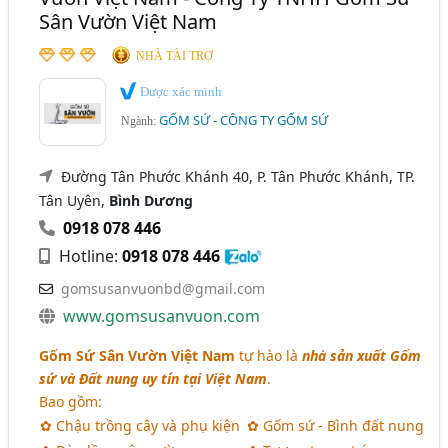
Sân Vườn Việt Nam
NHÀ TÀI TRỢ
Được xác minh
GỐM SỨ - CÔNG TY GỐM SỨ
Ngành:
Đường Tân Phước Khánh 40, P. Tân Phước Khánh, TP.
Tân Uyên,
Bình Dương
0918 078 446
Hotline:
0918 078 446
gomsusanvuonbd@gmail.com
www.gomsusanvuon.com
Gốm Sứ Sân Vườn Việt Nam
tự hào là
nhà sản xuất Gốm
sứ và Đất nung uy tín tại Việt Nam
.
Bao gồm:
✿ Chậu trồng cây và phụ kiện
✿ Gốm sứ - Bình đất nung