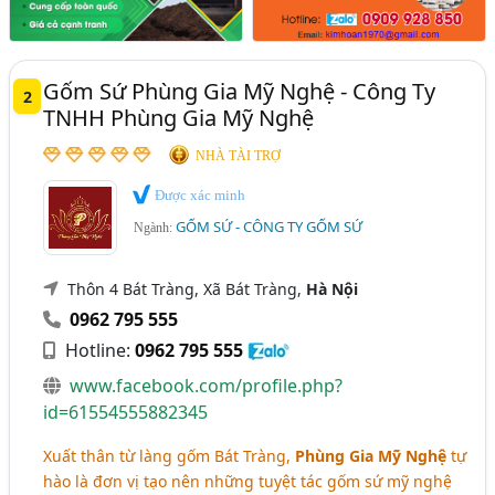
Gốm Sứ Phùng Gia Mỹ Nghệ - Công Ty
2
TNHH Phùng Gia Mỹ Nghệ
NHÀ TÀI TRỢ
Được xác minh
GỐM SỨ - CÔNG TY GỐM SỨ
Ngành:
Thôn 4 Bát Tràng, Xã Bát Tràng,
Hà Nội
0962 795 555
Hotline:
0962 795 555
www.facebook.com/profile.php?
id=61554555882345
Xuất thân từ làng gốm Bát Tràng,
Phùng Gia Mỹ Nghệ
tự
hào là đơn vị tạo nên những tuyệt tác gốm sứ mỹ nghệ