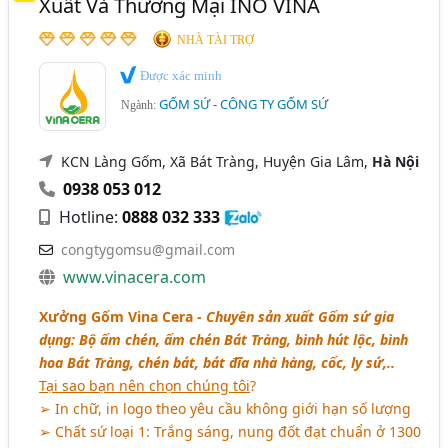
Xuất Và Thương Mại INO VINA
Thủ Công Mỹ Nghệ (1066)
Vĩnh Phúc
Bình Định
Hà Nam
Hải Dương
NHÀ TÀI TRỢ
Mây Tre Đan - Xuất Khẩu Và Cung Cấp Nội Địa (446)
Long An
Ninh Thuận
Quảng Nam
Được xác minh
Đồ Sơn Mài (136)
GỐM SỨ - CÔNG TY GỐM SỨ
Vĩnh Long
Ngành:
Quà Tặng Gốm Sứ (115)
KCN Làng Gốm, Xã Bát Tràng, Huyện Gia Lâm,
Hà Nội
0938 053 012
Hotline:
0888 032 333
congtygomsu@gmail.com
www.vinacera.com
Xưởng Gốm Vina Cera -
Chuyên sản xuất Gốm sứ gia
dụng: Bộ ấm chén, ấm chén Bát Tràng, bình hút lộc, bình
hoa Bát Tràng, chén bát, bát đĩa nhà hàng, cốc, ly sứ,..
Tại sao bạn nên chọn chúng tôi
?
➢ In chữ, in logo theo yêu cầu không giới hạn số lượng
➢ Chất sứ loại 1: Trắng sáng, nung đốt đạt chuẩn ở 1300