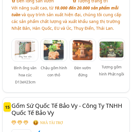
✿ Đèn lồng sân vườn
✿ Tượng trang trí
Với năng suất cao, từ
10.000 đến 20.000 sản phẩm mỗi
tuần
và quy trình sản xuất hiện đại, chúng tôi cung cấp
các sản phẩm chất lượng và xuất khẩu sang thị trường
Nhật Bản, Hàn Quốc, EU và Úc, Thụy Điển, Thái Lan.
Tượng gốm
Bình ống vân
Chậu gốm hình
Đèn vườn
hình Phật ngồi
hoa cúc
con thỏ
đứng
D13xH23cm
Gốm Sứ Quốc Tế Bảo Vy - Công Ty TNHH
15
Quốc Tế Bảo Vy
NHÀ TÀI TRỢ