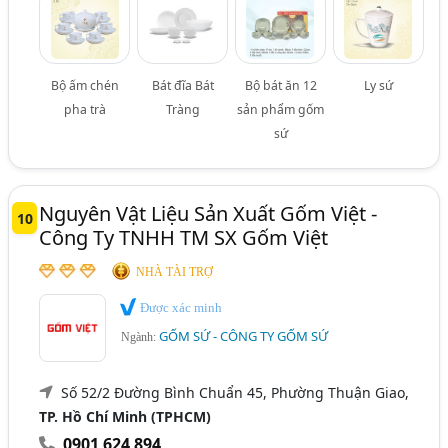
Bộ ấm chén
Bát đĩa Bát
Bộ bát ăn 12
Ly sứ
pha trà
Tràng
sản phẩm gốm
sứ
Nguyên Vật Liệu Sản Xuất Gốm Việt -
10
Công Ty TNHH TM SX Gốm Việt
NHÀ TÀI TRỢ
Được xác minh
GỐM SỨ - CÔNG TY GỐM SỨ
Ngành:
Số 52/2 Đường Bình Chuẩn 45, Phường Thuận Giao,
TP. Hồ Chí Minh (TPHCM)
0901 624 894