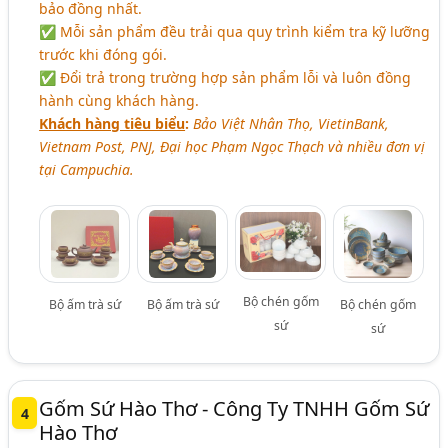
bảo đồng nhất.
✅ Mỗi sản phẩm đều trải qua quy trình kiểm tra kỹ lưỡng
trước khi đóng gói.
✅ Đổi trả trong trường hợp sản phẩm lỗi và luôn đồng
hành cùng khách hàng.
Khách hàng tiêu biểu
:
Bảo Việt Nhân Thọ, VietinBank,
Vietnam Post, PNJ, Đại học Phạm Ngọc Thạch và nhiều đơn vị
tại Campuchia.
Bộ chén gốm
Bộ ấm trà sứ
Bộ ấm trà sứ
Bộ chén gốm
sứ
sứ
Gốm Sứ Hào Thơ - Công Ty TNHH Gốm Sứ
4
Hào Thơ