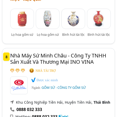
Lọ hoa gốm sứ
Lọ hoa gốm sứ
Bình hút tài lộc
Bình hút tài lộc
Nhà Máy Sứ Minh Châu - Công Ty TNHH
8
Sản Xuất Và Thương Mại INO VINA
NHÀ TÀI TRỢ
Được xác minh
GỐM SỨ - CÔNG TY GỐM SỨ
Ngành:
Khu Công Nghiệp Tiền Hải, Huyện Tiền Hải,
Thái Bình
0888 032 333
Hotline:
0888 032 333