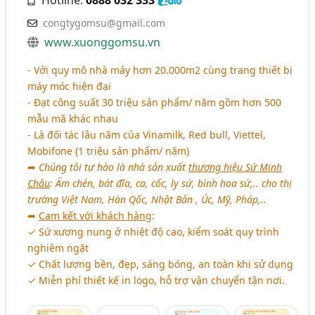
congtygomsu@gmail.com
www.xuonggomsu.vn
- Với quy mô nhà máy hơn 20.000m2 cùng trang thiết bị
máy móc hiện đại
- Đạt công suất 30 triệu sản phẩm/ năm gồm hơn 500
mẫu mã khác nhau
- Là đối tác lâu năm của Vinamilk, Red bull, Viettel,
Mobifone (1 triệu sản phẩm/ năm)
➦
Chúng tôi tự hào là nhà sản xuất
thương hiệu Sứ Minh
Châu
: Ấm chén, bát đĩa, ca, cốc, ly sứ, bình hoa sứ,.. cho thị
trường Việt Nam, Hàn Qốc, Nhật Bản , Úc, Mỹ, Pháp,..
➦
Cam kết với khách hàng
:
✓ Sứ xương nung ở nhiệt độ cao, kiểm soát quy trình
nghiêm ngặt
✓ Chất lượng bền, đẹp, sáng bóng, an toàn khi sử dụng
✓ Miễn phí thiết kế in logo, hỗ trợ vận chuyển tận nơi.