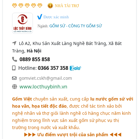
NHÀ TÀI TRỢ
Được xác minh
GỐM SỨ - CÔNG TY GỐM SỨ
Ngành:
Lô A2, Khu Sản Xuất Làng Nghề Bát Tràng, Xã Bát
Tràng,
Hà Nội
0889 855 858
Hotline:
0366 357 358
gomviet.cskh@gmail.com
www.locthuybinh.vn
Gốm Việt
chuyên sản xuất, cung cấp
lu nước gốm sứ với
hoa văn, họa tiết độc đáo
, được chế tác tinh xảo bởi
nghệ nhân và thợ giỏi lành nghề có hàng chục năm kinh
nghiệm trong lĩnh vực sản xuất gốm sứ phục vụ thị
trường trong nước và xuất khẩu.
►►►
Ưu điểm vượt trội của sản phẩm
◄◄◄