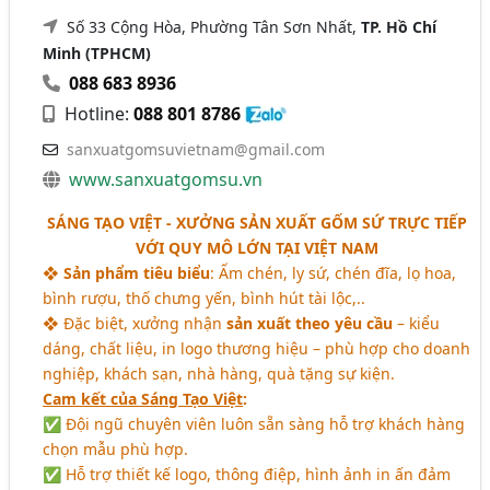
Số 33 Cộng Hòa, Phường Tân Sơn Nhất,
TP. Hồ Chí
Minh (TPHCM)
088 683 8936
Hotline:
088 801 8786
sanxuatgomsuvietnam@gmail.com
www.sanxuatgomsu.vn
SÁNG TẠO VIỆT - XƯỞNG SẢN XUẤT GỐM SỨ TRỰC TIẾP
VỚI QUY MÔ LỚN TẠI VIỆT NAM
❖
Sản phẩm tiêu biểu
: Ấm chén, ly sứ, chén đĩa, lọ hoa,
bình rượu, thố chưng yến, bình hút tài lộc,..
❖ Đặc biệt, xưởng nhận
sản xuất theo yêu cầu
– kiểu
dáng, chất liệu, in logo thương hiệu – phù hợp cho doanh
nghiệp, khách sạn, nhà hàng, quà tặng sự kiện.
Cam kết của Sáng Tạo Việt
:
✅ Đội ngũ chuyên viên luôn sẵn sàng hỗ trợ khách hàng
chọn mẫu phù hợp.
✅ Hỗ trợ thiết kế logo, thông điệp, hình ảnh in ấn đảm