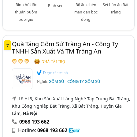
Bình hút lộc
Bộ ấm chén
Set bàn ăn Bát
Bình sen
thuận buồm
men dạn bọc
Tràng
xuôi gió
đồng
Quà Tặng Gốm Sứ Tràng An - Công Ty
7
TNHH Sản Xuất Và TM Tràng An
NHÀ TÀI TRỢ
Được xác minh
GỐM SỨ - CÔNG TY GỐM SỨ
Ngành:
Lô HL3, Khu Sản Xuất Làng Nghề Tập Trung Bát Tràng,
Khu Công Nghiệp Bát Tràng, Xã Bát Tràng, Huyện Gia
Lâm,
Hà Nội
0968 193 662
Hotline:
0968 193 662