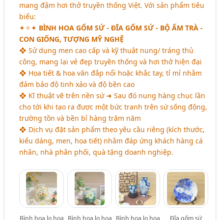
mang đậm hơi thở truyền thống Việt. Với sản phẩm tiêu
biểu:
✦✧✦
BÌNH HOA GỐM SỨ - ĐĨA GỐM SỨ - BỘ ẤM TRÀ -
CON GIỐNG, TƯỢNG MỸ NGHỆ
❖ Sử dụng men cao cấp và kỹ thuật nung/ tráng thủ
công, mang lại vẻ đẹp truyền thống và hơi thở hiện đại
❖ Họa tiết & hoa văn đắp nổi hoặc khắc tay, tỉ mỉ nhằm
đảm bảo độ tinh xảo và độ bền cao
❖ Kĩ thuật vẽ trên nền sứ ➜ Sau đó nung hàng chục lần
cho tới khi tạo ra được một bức tranh trên sứ sống động,
trường tồn và bền bỉ hàng trăm năm
❖ Dịch vụ đặt sản phẩm theo yêu cầu riêng (kích thước,
kiểu dáng, men, họa tiết) nhằm đáp ứng khách hàng cá
nhân, nhà phân phối, quà tặng doanh nghiệp.
Bình hoa lọ hoa
Bình hoa lọ hoa
Bình hoa lọ hoa
Đĩa gốm sứ