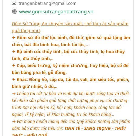
tranganbatrang@gmail.com
www.gomsutranganbattrang.vn
Gốm Sứ Tràng An chuyên sản xuất, chế tác các sản phẩm
quà tặng như
:
✦ Gốm sứ đồ thờ lộc bình, đồ thờ, gốm sứ quà tặng ấm
chén, bát đĩa bình hoa, bình tài lộc,..
✦ Bộ bình cốc thủy tinh, bộ cốc thủy tinh, lọ hoa thủy
tinh, đĩa thủy tinh,..
✦ Cúp, biểu trưng, kỷ niệm chương, huy hiệu, bộ số để
bàn bằng pha lê, gỗ đồng.
✦ Khác: Đồng hồ, cặp da, túi da, vali, ấm siêu tốc, phích,
bình giữ nhiệt, ô dù,..
➜ Chúng tôi rất tự hào và vinh dự khi được sáng tạo và thiết
kế nhiều sản phẩm quà tặng chất lượng phục vụ các chương
trình Đại hội nhiệm kỳ, hội nghị khách hàng, công tác đối
ngoại, lễ kỷ niệm, lễ khai trương, tri ân khách hàng,..
➜ Với mong muốn mang đến cho Quý khách những sản phẩm
đảm bảo được các tiêu chí:
TINH TẾ - SANG TRỌNG - THIẾT
THỰC - HIỆU QUẢ
.