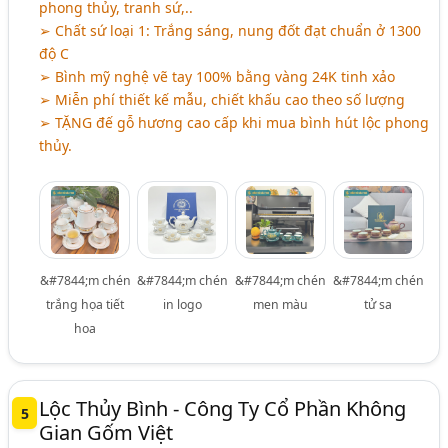
phong thủy, tranh sứ,..
➢ Chất sứ loại 1: Trắng sáng, nung đốt đạt chuẩn ở 1300
độ C
➢ Bình mỹ nghệ vẽ tay 100% bằng vàng 24K tinh xảo
➢ Miễn phí thiết kế mẫu, chiết khấu cao theo số lượng
➢ TẶNG đế gỗ hương cao cấp khi mua bình hút lộc phong
thủy.
&#7844;m chén
&#7844;m chén
&#7844;m chén
&#7844;m chén
trắng họa tiết
in logo
men màu
tử sa
hoa
Lộc Thủy Bình - Công Ty Cổ Phần Không
5
Gian Gốm Việt