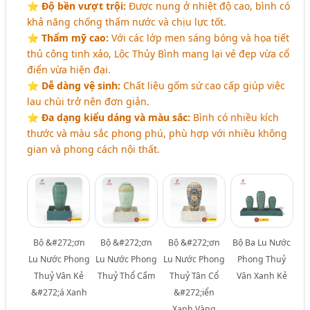
⭐️
Độ bền vượt trội:
Được nung ở nhiệt độ cao, bình có
khả năng chống thấm nước và chịu lực tốt.
⭐️
Thẩm mỹ cao:
Với các lớp men sáng bóng và họa tiết
thủ công tinh xảo, Lộc Thủy Bình mang lại vẻ đẹp vừa cổ
điển vừa hiện đại.
⭐️
Dễ dàng vệ sinh:
Chất liệu gốm sứ cao cấp giúp việc
lau chùi trở nên đơn giản.
⭐️
Đa dạng kiểu dáng và màu sắc:
Bình có nhiều kích
thước và màu sắc phong phú, phù hợp với nhiều không
gian và phong cách nội thất.
Bộ &#272;ơn
Bộ &#272;ơn
Bộ &#272;ơn
Bộ Ba Lu Nước
Lu Nước Phong
Lu Nước Phong
Lu Nước Phong
Phong Thuỷ
Thuỷ Vân Kẻ
Thuỷ Thổ Cẩm
Thuỷ Tân Cổ
Vân Xanh Kẻ
&#272;á Xanh
&#272;iển
Xanh Vàng