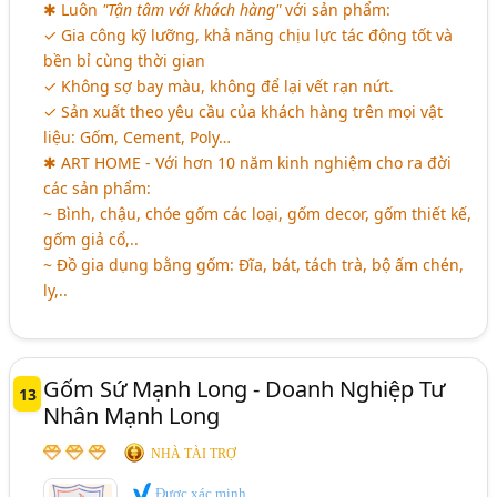
✱ Luôn
"Tận tâm với khách hàng"
với sản phẩm:
✓ Gia công kỹ lưỡng, khả năng chịu lực tác động tốt và
bền bỉ cùng thời gian
✓ Không sợ bay màu, không để lại vết rạn nứt.
✓ Sản xuất theo yêu cầu của khách hàng trên mọi vật
liệu: Gốm, Cement, Poly…
✱ ART HOME - Với hơn 10 năm kinh nghiệm cho ra đời
các sản phẩm:
~ Bình, chậu, chóe gốm các loại, gốm decor, gốm thiết kế,
gốm giả cổ,..
~ Đồ gia dụng bằng gốm: Đĩa, bát, tách trà, bộ ấm chén,
ly,..
Gốm Sứ Mạnh Long - Doanh Nghiệp Tư
13
Nhân Mạnh Long
NHÀ TÀI TRỢ
Được xác minh