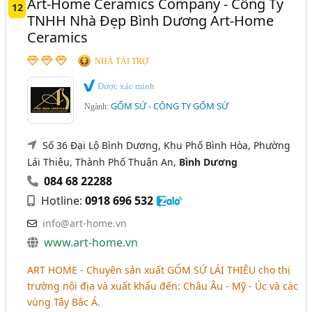
Art-Home Ceramics Company - Công Ty
12
TNHH Nhà Đẹp Bình Dương Art-Home
Ceramics
NHÀ TÀI TRỢ
Được xác minh
GỐM SỨ - CÔNG TY GỐM SỨ
Ngành:
Số 36 Đại Lộ Bình Dương, Khu Phố Bình Hòa, Phường
Lái Thiêu, Thành Phố Thuận An,
Bình Dương
084 68 22288
Hotline:
0918 696 532
info@art-home.vn
www.art-home.vn
ART HOME - Chuyên sản xuất
GỐM SỨ LÁI THIÊU
cho thị
trường nội địa và xuất khẩu đến: Châu Âu - Mỹ - Úc và các
vùng Tây Bắc Á.