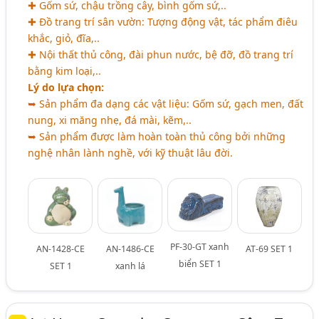
✚ Gốm sứ, chậu trồng cây, bình gốm sứ,..
✚ Đồ trang trí sân vườn: Tượng động vật, tác phẩm điêu
khắc, giỏ, đĩa,..
✚ Nội thất thủ công, đài phun nước, bệ đỡ, đồ trang trí
bằng kim loại,..
Lý do lựa chọn:
➥ Sản phẩm đa dạng các vật liệu: Gốm sứ, gạch men, đất
nung, xi măng nhẹ, đá mài, kẽm,..
➥ Sản phẩm được làm hoàn toàn thủ công bởi những
nghệ nhân lành nghề, với kỹ thuật lâu đời.
PF-30-GT xanh
AN-1428-CE
AN-1486-CE
AT-69 SET 1
biển SET 1
SET 1
xanh lá