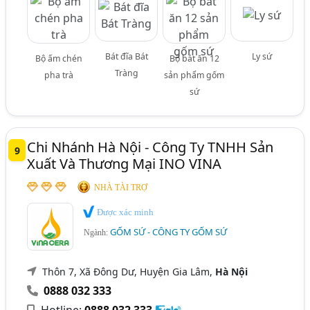
Bát đĩa Bát
Ly sứ
Bộ ấm chén
Bộ bát ăn 12
Tràng
pha trà
sản phẩm gốm
sứ
Chi Nhánh Hà Nội - Công Ty TNHH Sản
9
Xuất Và Thương Mại INO VINA
NHÀ TÀI TRỢ
Được xác minh
GỐM SỨ - CÔNG TY GỐM SỨ
Ngành:
Thôn 7, Xã Đông Dư, Huyện Gia Lâm,
Hà Nội
0888 032 333
Hotline:
0888 032 333