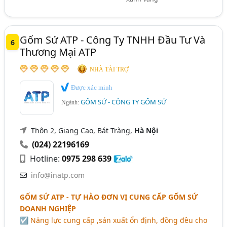
Gốm Sứ ATP - Công Ty TNHH Đầu Tư Và
6
Thương Mại ATP
NHÀ TÀI TRỢ
Được xác minh
GỐM SỨ - CÔNG TY GỐM SỨ
Ngành:
Thôn 2, Giang Cao, Bát Tràng,
Hà Nội
(024) 22196169
Hotline:
0975 298 639
info@inatp.com
GỐM SỨ ATP - TỰ HÀO ĐƠN VỊ CUNG CẤP GỐM SỨ
DOANH NGHIỆP
☑ Năng lực cung cấp ,sản xuất ổn định, đồng đều cho