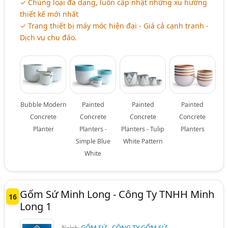
✓ Chủng loại đa dạng, luôn cập nhật những xu hướng
thiết kế mới nhất
✓ Trang thiết bị máy móc hiện đại - Giá cả cạnh tranh -
Dịch vụ chu đáo.
Bubble Modern
Painted
Painted
Painted
Concrete
Concrete
Concrete
Concrete
Planter
Planters -
Planters - Tulip
Planters
Simple Blue
White Pattern
White
Gốm Sứ Minh Long - Công Ty TNHH Minh
16
Long 1
GỐM SỨ - CÔNG TY GỐM SỨ
Ngành: