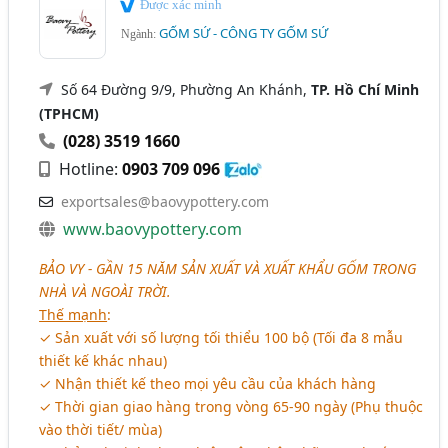
Được xác minh
GỐM SỨ - CÔNG TY GỐM SỨ
Ngành:
Số 64 Đường 9/9, Phường An Khánh,
TP. Hồ Chí Minh
(TPHCM)
(028) 3519 1660
Hotline:
0903 709 096
exportsales@baovypottery.com
www.baovypottery.com
BẢO VY - GẦN 15 NĂM SẢN XUẤT VÀ XUẤT KHẨU GỐM TRONG
NHÀ VÀ NGOÀI TRỜI.
Thế mạnh
:
✓ Sản xuất với số lượng tối thiểu 100 bộ (Tối đa 8 mẫu
thiết kế khác nhau)
✓ Nhận thiết kế theo mọi yêu cầu của khách hàng
✓ Thời gian giao hàng trong vòng 65-90 ngày (Phụ thuộc
vào thời tiết/ mùa)