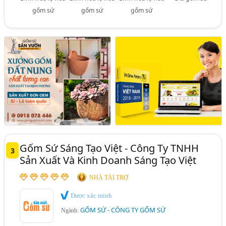
gốm sứ
gốm sứ
gốm sứ
Gốm Sứ Sáng Tạo Việt - Công Ty TNHH
3
Sản Xuất Và Kinh Doanh Sáng Tạo Việt
NHÀ TÀI TRỢ
Được xác minh
GỐM SỨ - CÔNG TY GỐM SỨ
Ngành: