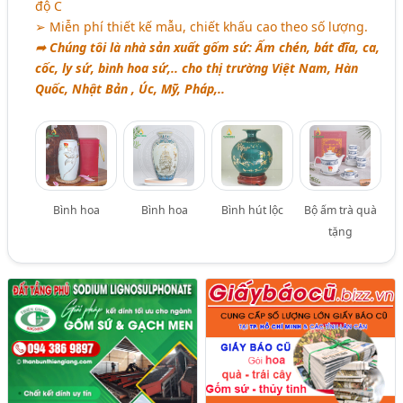
độ C
➢ Miễn phí thiết kế mẫu, chiết khấu cao theo số lượng.
➦ Chúng tôi là nhà sản xuất gốm sứ: Ấm chén, bát đĩa, ca,
cốc, ly sứ, bình hoa sứ,.. cho thị trường Việt Nam, Hàn
Quốc, Nhật Bản , Úc, Mỹ, Pháp,..
Bình hoa
Bình hoa
Bình hút lộc
Bộ ấm trà quà
tặng