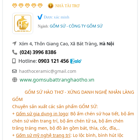
NHÀ TÀI TRỢ
Được xác minh
GỐM SỨ - CÔNG TY GỐM SỨ
Ngành:
Xóm 4, Thôn Giang Cao, Xã Bát Tràng,
Hà Nội
(024) 3996 8386
Hotline:
0903 121 456
haothoceramic@gmail.com
www.gomsubattranghaotho.vn
aaaaa
GỐM SỨ HÀO THƠ - XỨNG DANH NGHỆ NHÂN LÀNG
GỐM
Chuyên sản xuất các sản phẩm GỐM SỨ:
+
Gốm sứ gia dụng in logo
: Bộ ấm chén sứ họa tiết, bộ ấm
chén sứ viền trang trí, bộ ấm chén tử sa, bộ ấm chén
trắng tráng men, bộ đồ ăn gồm bát, thìa, cốc, đĩa,..
+
Gốm sứ mỹ nghệ trang trí
: Lọ lộc bình, bình hút lộc