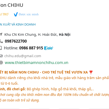
Non CHIHU
Được xác minh
I TRỢ
ẢN XUẤT VÀ KINH DOANH
Khu CN Kim Chung, H. Hoài Đức,
Hà Nội
0987622700
Hotline:
0986 887 915
chihu.edu@gmail.com
www.thietbimamnonchihu.com.vn
ẾT BỊ MẦM NON CHIHU - CHO TRÍ TUỆ TRẺ VƯƠN XA
❣
IHU dành riêng cho khối nhà trẻ, mẫu giáo với hàng trăm sản ph
từ 0-6 tuổi.
nh, đồ chơi gỗ:
Bộ ghép hình, hộp gỗ thả khối, tháp gỗ,..
 chơi cung cấp cho khối mầm non đều đạt 100% tiêu chuẩn về chất lượn
ộ an toàn với trẻ sử dụng.