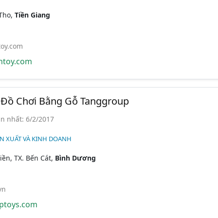
 Tho,
Tiền Giang
oy.com
toy.com
Đồ Chơi Bằng Gỗ Tanggroup
n nhất: 6/2/2017
ẢN XUẤT VÀ KINH DOANH
iền, TX. Bến Cát,
Bình Dương
vn
ptoys.com