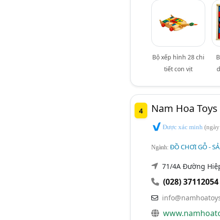
Bộ xếp hình 28 chi
B
tiết con vịt
d
Nam Hoa Toys 
4
Được xác minh
(ngày
ĐỒ CHƠI GỖ - S
Ngành:
71/4A Đường Hiệp 
(028) 37112054
info@namhoatoy
www.namhoato