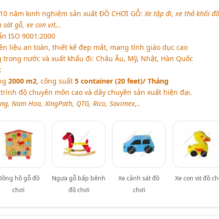
10 năm kinh nghiệm sản xuất
ĐỒ CHƠI GỖ
:
Xe tập đi, xe thả khối đ
sát gỗ, xe con vịt,..
ẩn ISO 9001:2000
 liệu an toàn, thiết kế đẹp mắt, mang tính giáo dục cao
g trong nước và xuất khẩu đi: Châu Âu, Mỹ, Nhật, Hàn Quốc
:
ởng
2000 m2
, công suất
5 container (20 feet)/ Tháng
trình độ chuyên môn cao và dây chuyền sản xuất hiện đại.
ng, Nam Hoa, XingPath, QTG, Rico, Savimex,..
Đồng hồ gỗ đồ
Ngựa gỗ bấp bênh
Xe cảnh sát đồ
Xe con vịt đồ ch
chơi
đồ chơi
chơi