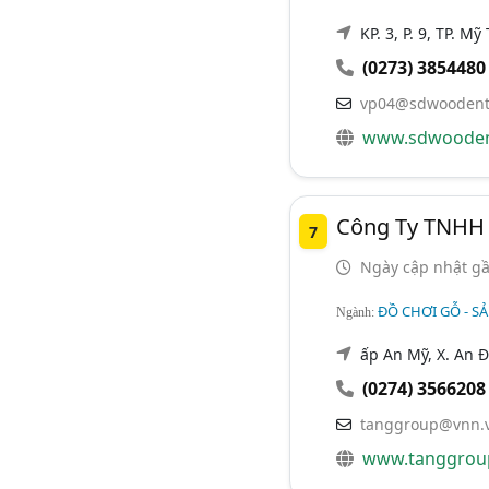
KP. 3, P. 9, TP. Mỹ
(0273) 3854480
vp04@sdwoodent
www.sdwooden
Công Ty TNHH 
7
Ngày cập nhật gầ
ĐỒ CHƠI GỖ - S
Ngành:
ấp An Mỹ, X. An Đ
(0274) 3566208
tanggroup@vnn.
www.tanggrou