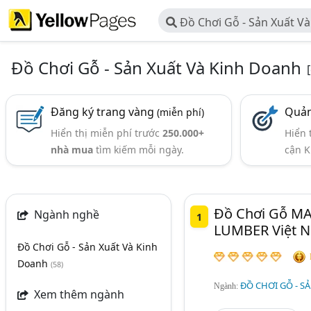
Đồ Chơi Gỗ - Sản Xuất V
Đồ Chơi Gỗ - Sản Xuất Và Kinh Doanh
Đăng ký trang vàng
Quản
(miễn phí)
Hiển thị miễn phí trước
250.000+
Hiển 
nhà mua
tìm kiếm mỗi ngày.
cận K
Đồ Chơi Gỗ M
Ngành nghề
1
LUMBER Việt 
Đồ Chơi Gỗ - Sản Xuất Và Kinh
Doanh
(58)
ĐỒ CHƠI GỖ - S
Ngành:
Xem thêm ngành