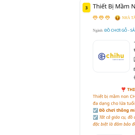
Thiết Bị Mầm 
3
NHÀ TÀ
ĐỒ CHƠI GỖ - S
Ngành:
❣
THI
Thiết bị mầm non CH
đa dạng cho lứa tuổi 
☑ Đồ chơi thông mi
☑
Tất cả giáo cụ, đồ
đặc biệt là đảm bảo đ