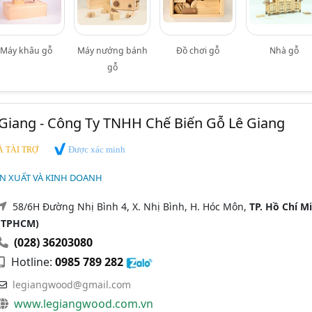
Máy khâu gỗ
Máy nướng bánh
Đồ chơi gỗ
Nhà gỗ
gỗ
Giang - Công Ty TNHH Chế Biến Gỗ Lê Giang
Được xác minh
 TÀI TRỢ
ẢN XUẤT VÀ KINH DOANH
58/6H Đường Nhị Bình 4, X. Nhị Bình, H. Hóc Môn,
TP. Hồ Chí M
(TPHCM)
(028) 36203080
Hotline:
0985 789 282
legiangwood@gmail.com
www.legiangwood.com.vn