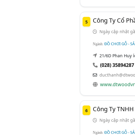
Công Ty Cổ Ph
5
Ngày cập nhật gầ
ĐỒ CHƠI GỖ - S
Ngành:
21/6D Phan Huy íc
(028) 35894287
ducthanh@dtwoo
www.dtwoodv
Công Ty TNHH
6
Ngày cập nhật gầ
ĐỒ CHƠI GỖ - S
Ngành: