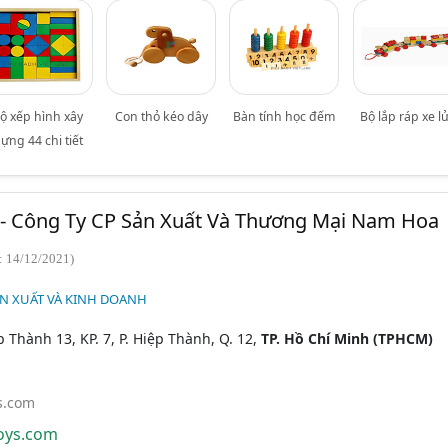
ộ xếp hình xây
Con thỏ kéo dây
Bàn tính học đếm
Bộ lắp ráp xe l
ựng 44 chi tiết
- Công Ty CP Sản Xuất Và Thương Mại Nam Hoa
: 14/12/2021)
ẢN XUẤT VÀ KINH DOANH
Thành 13, KP. 7, P. Hiệp Thành, Q. 12,
TP. Hồ Chí Minh (TPHCM)
s.com
ys.com