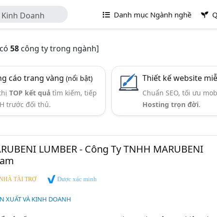
Danh mục Ngành nghề
Q
à Kinh Doanh
[có
58
công ty trong ngành]
g cáo trang vàng
Thiết kế website mi
(nổi bật)
thị
TOP kết quả
tìm kiếm, tiếp
Chuẩn SEO, tối ưu mob
H trước đối thủ.
Hosting trọn đời
.
ARUBENI LUMBER - Công Ty TNHH MARUBENI
Nam
Được xác minh
NHÀ TÀI TRỢ
ẢN XUẤT VÀ KINH DOANH