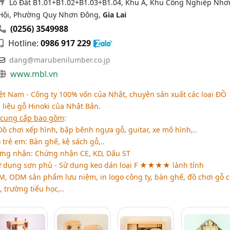
Lô Đất B1.01+B1.02+B1.03+B1.04, Khu A, Khu Công Nghiệp Nhơ
Hội, Phường Quy Nhơn Đông,
Gia Lai
(0256) 3549988
Hotline:
0986 917 229
dang@marubenilumber.co.jp
www.mbl.vn
t Nam - Công ty 100% vốn của Nhật, chuyên sản xuất các loại
ĐỒ
 liệu gỗ Hinoki của Nhật Bản.
 cung cấp bao gồm
:
ồ chơi xếp hình, bập bênh ngựa gỗ, guitar, xe mô hình,..
 trẻ em: Bàn ghế, kệ sách gỗ,..
ứng nhận: Chứng nhận CE, KD, Dấu ST
ử dụng sơn phủ - Sử dụng keo dán loại F ★★★★ lành tính
M, ODM sản phẩm lưu niệm, in logo công ty, bàn ghế, đồ chơi gỗ 
 trường tiểu học,..