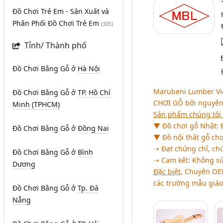
Đồ Chơi Trẻ Em - Sản Xuất và
Phân Phối Đồ Chơi Trẻ Em
(305)
Tỉnh/ Thành phố
Đồ Chơi Bằng Gỗ
ở
Hà Nội
Marubeni Lumber Việ
Đồ Chơi Bằng Gỗ
ở
TP. Hồ Chí
CHƠI GỖ
bởi nguyên
Minh (TPHCM)
Sản phẩm chúng tôi
▼ Đồ chơi gỗ Nhật: Đ
Đồ Chơi Bằng Gỗ
ở
Đồng Nai
▼ Đồ nội thất gỗ cho
➝ Đạt chứng chỉ, ch
Đồ Chơi Bằng Gỗ
ở
Bình
➝ Cam kết: Không s
Dương
Đặc biệt
, Chuyên OE
các trường mẫu giáo,
Đồ Chơi Bằng Gỗ
ở
Tp. Đà
Nẵng