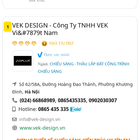
Ánh Sáng - Đèn Sân Khấu Và Thiết Bị Sân Khấu (Máy
Khói, Máy Phun Lửa,.) (119)
VEK DESIGN - Công Ty TNHH VEK
1
Vi&#7879t Nam
NHÀ TÀI TRỢ
Được xác minh
CHIẾU SÁNG - THẦU LẮP ĐẶT CÔNG TRÌNH
Ngành:
CHIẾU SÁNG
Số 62/58A, Đường Hoàng Đạo Thành, Phường Khương
Đình,
Hà Nội
(024) 66868989
,
0865435335
,
0902030307
Hotline:
0865 435 335
info@vek-design.vn
www.vek-design.vn