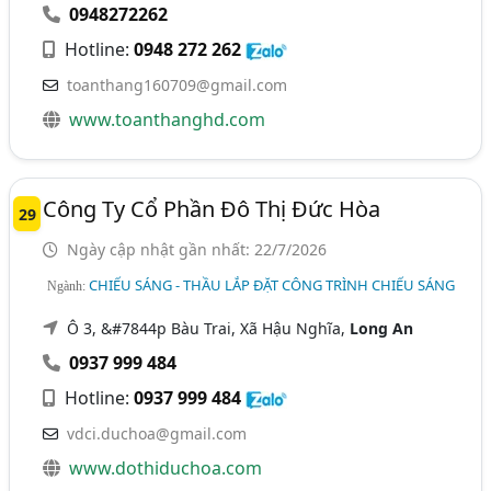
0948272262
Hotline:
0948 272 262
toanthang160709@gmail.com
www.toanthanghd.com
Công Ty Cổ Phần Đô Thị Đức Hòa
29
Ngày cập nhật gần nhất: 22/7/2026
CHIẾU SÁNG - THẦU LẮP ĐẶT CÔNG TRÌNH CHIẾU SÁNG
Ngành:
Ô 3, &#7844p Bàu Trai, Xã Hậu Nghĩa,
Long An
0937 999 484
Hotline:
0937 999 484
vdci.duchoa@gmail.com
www.dothiduchoa.com