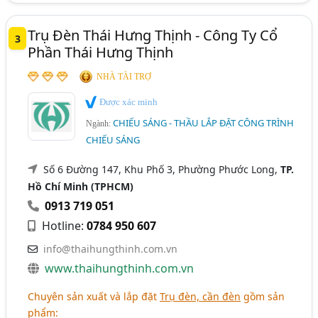
Trụ Đèn Thái Hưng Thịnh - Công Ty Cổ
3
Phần Thái Hưng Thịnh
NHÀ TÀI TRỢ
Được xác minh
CHIẾU SÁNG - THẦU LẮP ĐẶT CÔNG TRÌNH
Ngành:
CHIẾU SÁNG
Số 6 Đường 147, Khu Phố 3, Phường Phước Long,
TP.
Hồ Chí Minh (TPHCM)
0913 719 051
Hotline:
0784 950 607
info@thaihungthinh.com.vn
www.thaihungthinh.com.vn
Chuyên sản xuất và lắp đặt
Trụ đèn, cần đèn
gồm sản
phẩm: