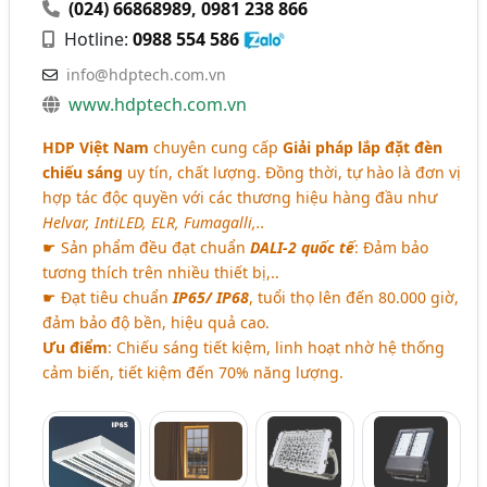
(024) 66868989
,
0981 238 866
Hotline:
0988 554 586
info@hdptech.com.vn
www.hdptech.com.vn
HDP Việt Nam
chuyên cung cấp
Giải pháp lắp đặt đèn
chiếu sáng
uy tín, chất lượng. Đồng thời, tự hào là đơn vị
hợp tác độc quyền với các thương hiệu hàng đầu như
Helvar, IntiLED, ELR, Fumagalli,..
☛ Sản phẩm đều đạt chuẩn
DALI-2 quốc tế
: Đảm bảo
tương thích trên nhiều thiết bị,..
☛ Đạt tiêu chuẩn
IP65/ IP68
, tuổi thọ lên đến 80.000 giờ,
đảm bảo độ bền, hiệu quả cao.
Ưu điểm
: Chiếu sáng tiết kiệm, linh hoạt nhờ hệ thống
cảm biến, tiết kiệm đến 70% năng lượng.