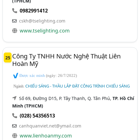
(TPHCM)
0982991412
cskh@tselighting.com
www.tselighting.com
Công Ty TNHH Nước Nghệ Thuật Liên
25
Hoàn Mỹ
Được xác minh
(ngày: 26/7/2022)
CHIẾU SÁNG - THẦU LẮP ĐẶT CÔNG TRÌNH CHIẾU SÁNG
Ngành:
Số 69, Đường D15, P. Tây Thạnh, Q. Tân Phú,
TP. Hồ Chí
Minh (TPHCM)
(028) 54356513
canhquanviet.net@ymail.com
www.lienhoanmy.com