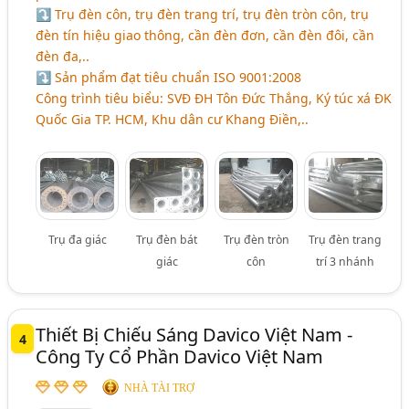
⤵ Trụ đèn côn, trụ đèn trang trí, trụ đèn tròn côn, trụ
đèn tín hiệu giao thông, cần đèn đơn, cần đèn đôi, cần
đèn đa,..
⤵ Sản phẩm đạt tiêu chuẩn ISO 9001:2008
Công trình tiêu biểu: SVĐ ĐH Tôn Đức Thắng, Ký túc xá ĐK
Quốc Gia TP. HCM, Khu dân cư Khang Điền,..
Trụ đa giác
Trụ đèn bát
Trụ đèn tròn
Trụ đèn trang
giác
côn
trí 3 nhánh
Thiết Bị Chiếu Sáng Davico Việt Nam -
4
Công Ty Cổ Phần Davico Việt Nam
NHÀ TÀI TRỢ