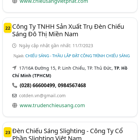
www.chieusangvietphat.com
Công Ty TNHH Sản Xuất Trụ Đèn Chiếu
22
Sáng Đô Thị Miền Nam
Ngày cập nhật gần nhất: 11/7/2023
CHIẾU SÁNG - THẦU LẮP ĐẶT CÔNG TRÌNH CHIẾU SÁNG
Ngành:
17/16A Đường 15, P. Linh Chiểu, TP. Thủ Đức,
TP. Hồ
Chí Minh (TPHCM)
(028) 66600499
,
0984567468
cotden.vn@gmail.com
www.trudenchieusang.com
Đèn Chiếu Sáng Slighting - Công Ty Cổ
23
Phần Slighting Việt Nam