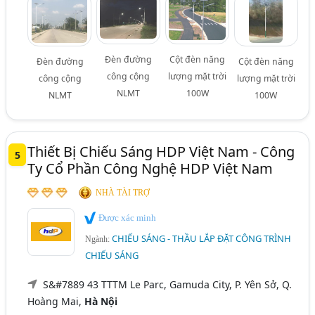
Đèn đường
Cột đèn năng
Đèn đường
Cột đèn năng
công cộng
lượng mặt trời
công cộng
lượng mặt trời
NLMT
100W
NLMT
100W
Thiết Bị Chiếu Sáng HDP Việt Nam - Công
5
Ty Cổ Phần Công Nghệ HDP Việt Nam
NHÀ TÀI TRỢ
Được xác minh
CHIẾU SÁNG - THẦU LẮP ĐẶT CÔNG TRÌNH
Ngành:
CHIẾU SÁNG
S&#7889 43 TTTM Le Parc, Gamuda City, P. Yên Sở, Q.
Hoàng Mai,
Hà Nội