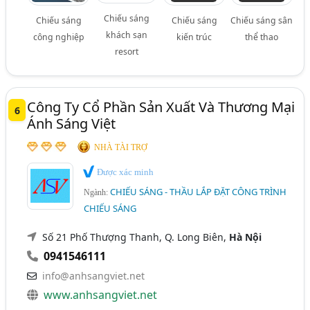
Chiếu sáng
Chiếu sáng
Chiếu sáng
Chiếu sáng sân
khách sạn
công nghiệp
kiến trúc
thể thao
resort
Công Ty Cổ Phần Sản Xuất Và Thương Mại
6
Ánh Sáng Việt
NHÀ TÀI TRỢ
Được xác minh
CHIẾU SÁNG - THẦU LẮP ĐẶT CÔNG TRÌNH
Ngành:
CHIẾU SÁNG
Số 21 Phố Thượng Thanh, Q. Long Biên,
Hà Nội
0941546111
info@anhsangviet.net
www.anhsangviet.net