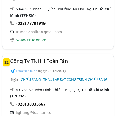
59/409C1 Phan Huy ích, Phường An Hội Tây,
TP. Hồ Chí
Minh (TPHCM)
(028) 77791919
trudenvinalite@gmail.com
www.truden.vn
Công Ty TNHH Toàn Tấn
32
Được xác minh
(ngày: 28/12/2021)
CHIẾU SÁNG - THẦU LẮP ĐẶT CÔNG TRÌNH CHIẾU SÁNG
Ngành:
491/38 Nguyễn Đình Chiểu, P. 2, Q. 3,
TP. Hồ Chí Minh
(TPHCM)
(028) 38335667
lighting@toantan.com