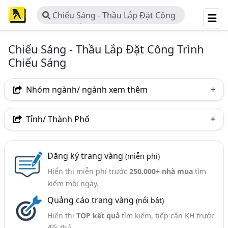
Chiếu Sáng - Thầu Lắp Đặt Công
Trình Chiếu Sáng
Chiếu Sáng - Thầu Lắp Đặt Công Trình
Chiếu Sáng
Nhóm ngành/ ngành xem thêm
Ngành nghề
Tỉnh/ Thành Phố
Chiếu Sáng - Thầu Lắp Đặt Công Trình Chiếu Sáng
(93)
Hà Nội
TP. Hồ Chí Minh (TPHCM)
Bình Dương
Ngành xem thêm
Đăng ký trang vàng
(miễn phí)
Tp. Đà Nẵng
TP. Hải Phòng
Thừa Thiên Huế
Hiển thị miễn phí trước
250.000+ nhà mua
tìm
Đèn Chiếu Sáng (Đèn Pha, Cao Áp, Huỳnh Quang,..) -
TP. Cần Thơ
Hải Dương
Long An
kiếm mỗi ngày.
Kinh Doanh Và Phân Phối (466)
Quảng cáo trang vàng
(nổi bật)
Chiếu Sáng - Thiết Bị Chiếu Sáng, Hệ Thống Chiếu
Sáng (226)
Hiển thị
TOP kết quả
tìm kiếm, tiếp cận KH trước
đối thủ.