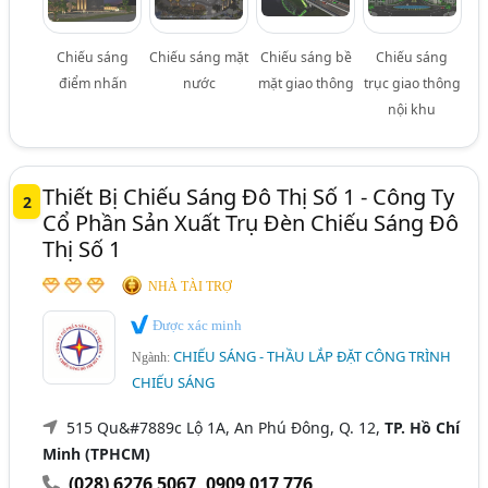
Chiếu sáng
Chiếu sáng mặt
Chiếu sáng bề
Chiếu sáng
điểm nhấn
nước
mặt giao thông
trục giao thông
nội khu
Thiết Bị Chiếu Sáng Đô Thị Số 1 - Công Ty
2
Cổ Phần Sản Xuất Trụ Đèn Chiếu Sáng Đô
Thị Số 1
NHÀ TÀI TRỢ
Được xác minh
CHIẾU SÁNG - THẦU LẮP ĐẶT CÔNG TRÌNH
Ngành:
CHIẾU SÁNG
515 Qu&#7889c Lộ 1A, An Phú Đông, Q. 12,
TP. Hồ Chí
Minh (TPHCM)
(028) 6276 5067
,
0909 017 776