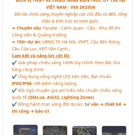
ĐƠN VỊ THIẾT KẾ CHIẾU SÁNG KIẾN TRÚC UY TÍN TẠI
VIỆT NAM - VEK DESIGN
Đối tác chiếu sáng chuyên nghiệp của chủ đầu tư BĐS, tổng
thầu & kiến trúc sư toàn quốc.
➠
Chuyên sâu:
Facade - Cảnh quan - Cầu - Khu đô thị -
Công viên & Quảng trường
➠
150+ dự án:
UBND TP. Hà Nội, VNPT, Cầu Bến Rừng,
Cầu Cửa Lục, KĐT Vân Canh,..
Cam kết và năng lực cốt lõi:
✔️ Giải pháp chiếu sáng 100% tùy chỉnh theo đặc thù
từng công trình
✔️ Ứng dụng công nghệ LED tiên tiến, đạt chuẩn
IP65/IP66
, tiết kiệm năng lượng
✔️ Đội ngũ chuyên gia am hiểu tiêu chuẩn chiếu sáng
quốc tế
(DIALux, AGi32, Lighting Zones)
✔️ Đồng hành trọn vòng đời dự án:
tư vấn → thiết kế →
thi công → bảo trì