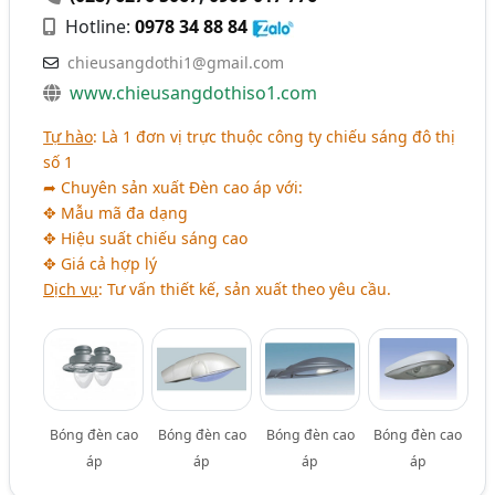
Hotline:
0978 34 88 84
chieusangdothi1@gmail.com
www.chieusangdothiso1.com
Tự hào
: Là 1 đơn vị trực thuộc công ty chiếu sáng đô thị
số 1
➦ Chuyên sản xuất Đèn cao áp với:
✥ Mẫu mã đa dạng
✥ Hiệu suất chiếu sáng cao
✥ Giá cả hợp lý
Dịch vụ
: Tư vấn thiết kế, sản xuất theo yêu cầu.
Bóng đèn cao
Bóng đèn cao
Bóng đèn cao
Bóng đèn cao
áp
áp
áp
áp