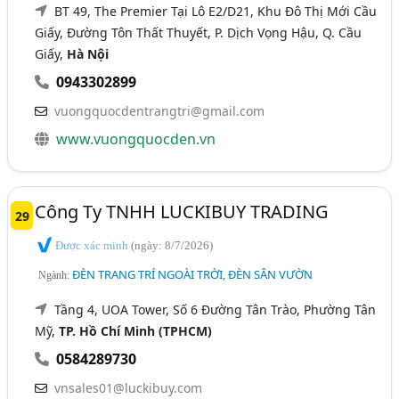
BT 49, The Premier Tại Lô E2/D21, Khu Đô Thị Mới Cầu
Giấy, Đường Tôn Thất Thuyết, P. Dịch Vọng Hậu, Q. Cầu
Giấy,
Hà Nội
0943302899
vuongquocdentrangtri@gmail.com
www.vuongquocden.vn
Công Ty TNHH LUCKIBUY TRADING
29
Được xác minh
(ngày: 8/7/2026)
ĐÈN TRANG TRÍ NGOÀI TRỜI, ĐÈN SÂN VƯỜN
Ngành:
Tầng 4, UOA Tower, Số 6 Đường Tân Trào, Phường Tân
Mỹ,
TP. Hồ Chí Minh (TPHCM)
0584289730
vnsales01@luckibuy.com