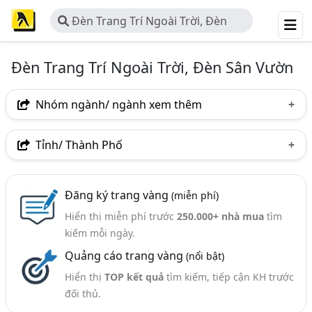
Đèn Trang Trí Ngoài Trời, Đèn
Sân Vườn
Đèn Trang Trí Ngoài Trời, Đèn Sân Vườn
Nhóm ngành/ ngành xem thêm
Ngành nghề
Tỉnh/ Thành Phố
Đèn Trang Trí Ngoài Trời, Đèn Sân Vườn
(61)
Hà Nội
TP. Hồ Chí Minh (TPHCM)
Bình Dương
Ngành xem thêm
Đăng ký trang vàng
(miễn phí)
Tp. Đà Nẵng
Bình Phước
Thừa Thiên Huế
Hiển thị miễn phí trước
250.000+ nhà mua
tìm
Đèn Trang Trí (Đèn Màu, Đèn Chùm,..) (264)
kiếm mỗi ngày.
Quảng cáo trang vàng
(nổi bật)
Hiển thị
TOP kết quả
tìm kiếm, tiếp cận KH trước
đối thủ.