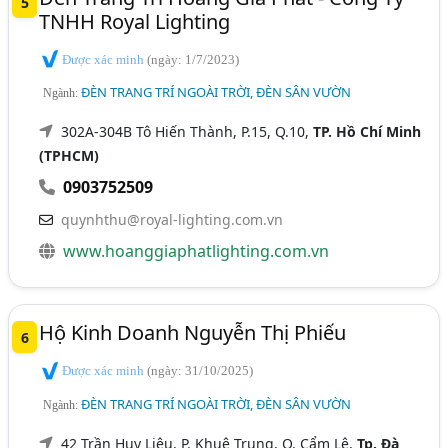
5
TNHH Royal Lighting
Được xác minh
(ngày: 1/7/2023)
ĐÈN TRANG TRÍ NGOÀI TRỜI, ĐÈN SÂN VƯỜN
Ngành:
302A-304B Tô Hiến Thành, P.15, Q.10,
TP. Hồ Chí Minh
(TPHCM)
0903752509
quynhthu@royal-lighting.com.vn
www.hoanggiaphatlighting.com.vn
Hộ Kinh Doanh Nguyễn Thị Phiếu
6
Được xác minh
(ngày: 31/10/2025)
ĐÈN TRANG TRÍ NGOÀI TRỜI, ĐÈN SÂN VƯỜN
Ngành:
42 Trần Huy Liệu, P. Khuê Trung, Q. Cẩm Lệ,
Tp. Đà