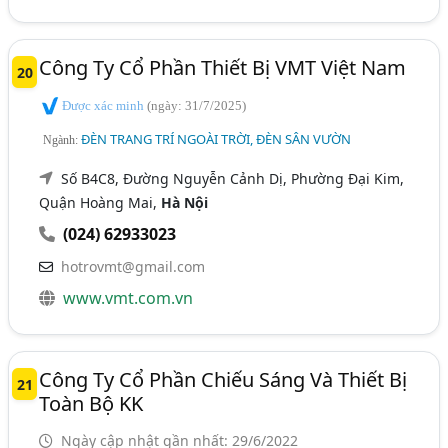
Công Ty Cổ Phần Thiết Bị VMT Việt Nam
20
Được xác minh
(ngày: 31/7/2025)
ĐÈN TRANG TRÍ NGOÀI TRỜI, ĐÈN SÂN VƯỜN
Ngành:
Số B4C8, Đường Nguyễn Cảnh Dị, Phường Đại Kim,
Quận Hoàng Mai,
Hà Nội
(024) 62933023
hotrovmt@gmail.com
www.vmt.com.vn
Công Ty Cổ Phần Chiếu Sáng Và Thiết Bị
21
Toàn Bộ KK
Ngày cập nhật gần nhất: 29/6/2022