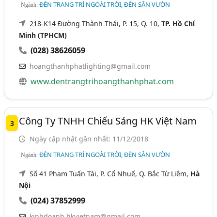
ĐÈN TRANG TRÍ NGOÀI TRỜI, ĐÈN SÂN VƯỜN
Ngành:
218-K14 Đường Thành Thái, P. 15, Q. 10,
TP. Hồ Chí
Minh (TPHCM)
(028) 38626059
hoangthanhphatlighting@gmail.com
www.dentrangtrihoangthanhphat.com
Công Ty TNHH Chiếu Sáng HK Việt Nam
3
Ngày cập nhật gần nhất: 11/12/2018
ĐÈN TRANG TRÍ NGOÀI TRỜI, ĐÈN SÂN VƯỜN
Ngành:
Số 41 Phạm Tuấn Tài, P. Cổ Nhuế, Q. Bắc Từ Liêm,
Hà
Nội
(024) 37852999
kinhdoanh.hkvietnam@gmail.com