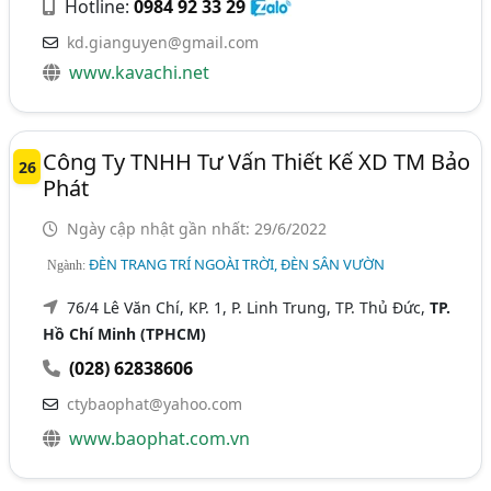
Hotline:
0984 92 33 29
kd.gianguyen@gmail.com
www.kavachi.net
Công Ty TNHH Tư Vấn Thiết Kế XD TM Bảo
26
Phát
Ngày cập nhật gần nhất: 29/6/2022
ĐÈN TRANG TRÍ NGOÀI TRỜI, ĐÈN SÂN VƯỜN
Ngành:
76/4 Lê Văn Chí, KP. 1, P. Linh Trung, TP. Thủ Đức,
TP.
Hồ Chí Minh (TPHCM)
(028) 62838606
ctybaophat@yahoo.com
www.baophat.com.vn