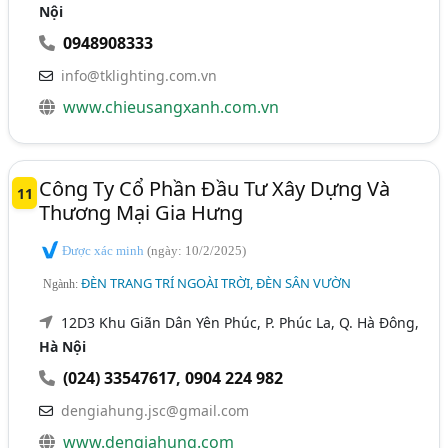
Nội
0948908333
info@tklighting.com.vn
www.chieusangxanh.com.vn
Công Ty Cổ Phần Đầu Tư Xây Dựng Và
11
Thương Mại Gia Hưng
Được xác minh
(ngày: 10/2/2025)
ĐÈN TRANG TRÍ NGOÀI TRỜI, ĐÈN SÂN VƯỜN
Ngành:
12D3 Khu Giãn Dân Yên Phúc, P. Phúc La, Q. Hà Đông,
Hà Nội
(024) 33547617
,
0904 224 982
dengiahung.jsc@gmail.com
www.dengiahung.com