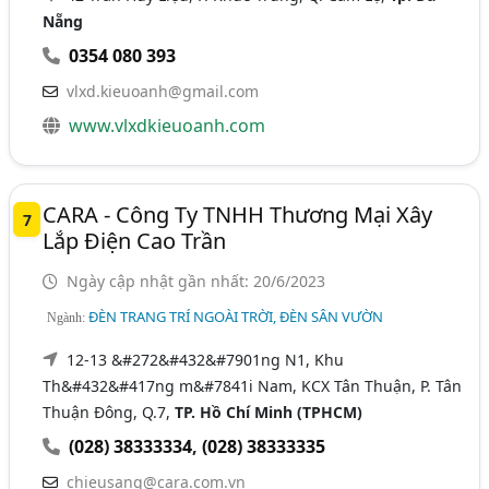
Nẵng
0354 080 393
vlxd.kieuoanh@gmail.com
www.vlxdkieuoanh.com
CARA - Công Ty TNHH Thương Mại Xây
7
Lắp Điện Cao Trần
Ngày cập nhật gần nhất: 20/6/2023
ĐÈN TRANG TRÍ NGOÀI TRỜI, ĐÈN SÂN VƯỜN
Ngành:
12-13 &#272&#432&#7901ng N1, Khu
Th&#432&#417ng m&#7841i Nam, KCX Tân Thuận, P. Tân
Thuận Đông, Q.7,
TP. Hồ Chí Minh (TPHCM)
(028) 38333334
,
(028) 38333335
chieusang@cara.com.vn