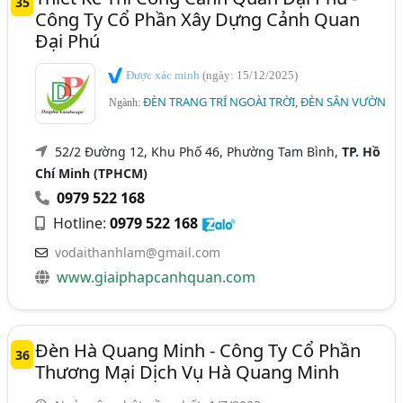
35
Công Ty Cổ Phần Xây Dựng Cảnh Quan
Đại Phú
Được xác minh
(ngày: 15/12/2025)
ĐÈN TRANG TRÍ NGOÀI TRỜI, ĐÈN SÂN VƯỜN
Ngành:
52/2 Đường 12, Khu Phố 46, Phường Tam Bình,
TP. Hồ
Chí Minh (TPHCM)
0979 522 168
Hotline:
0979 522 168
vodaithanhlam@gmail.com
www.giaiphapcanhquan.com
Đèn Hà Quang Minh - Công Ty Cổ Phần
36
Thương Mại Dịch Vụ Hà Quang Minh