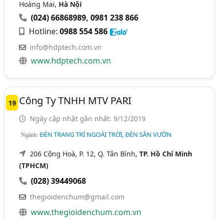
Hoàng Mai,
Hà Nội
(024) 66868989
,
0981 238 866
Hotline:
0988 554 586
info@hdptech.com.vn
www.hdptech.com.vn
Công Ty TNHH MTV PARI
19
Ngày cập nhật gần nhất: 9/12/2019
ĐÈN TRANG TRÍ NGOÀI TRỜI, ĐÈN SÂN VƯỜN
Ngành:
206 Cộng Hoà, P. 12, Q. Tân Bình,
TP. Hồ Chí Minh
(TPHCM)
(028) 39449068
thegioidenchum@gmail.com
www.thegioidenchum.com.vn