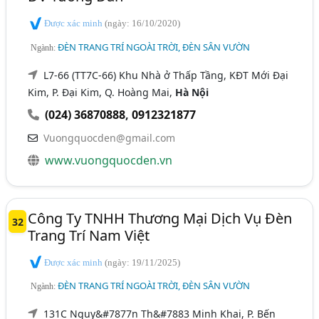
Được xác minh
(ngày: 16/10/2020)
ĐÈN TRANG TRÍ NGOÀI TRỜI, ĐÈN SÂN VƯỜN
Ngành:
L7-66 (TT7C-66) Khu Nhà ở Thấp Tầng, KĐT Mới Đại
Kim, P. Đại Kim, Q. Hoàng Mai,
Hà Nội
(024) 36870888
,
0912321877
Vuongquocden@gmail.com
www.vuongquocden.vn
Công Ty TNHH Thương Mại Dịch Vụ Đèn
32
Trang Trí Nam Việt
Được xác minh
(ngày: 19/11/2025)
ĐÈN TRANG TRÍ NGOÀI TRỜI, ĐÈN SÂN VƯỜN
Ngành:
131C Nguy&#7877n Th&#7883 Minh Khai, P. Bến