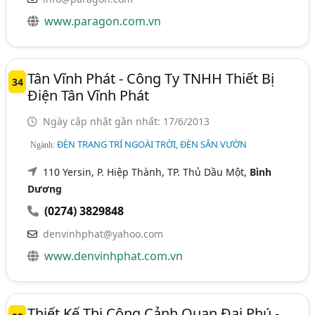
www.paragon.com.vn
Tân Vĩnh Phát - Công Ty TNHH Thiết Bị
34
Điện Tân Vĩnh Phát
Ngày cập nhật gần nhất: 17/6/2013
ĐÈN TRANG TRÍ NGOÀI TRỜI, ĐÈN SÂN VƯỜN
Ngành:
110 Yersin, P. Hiệp Thành, TP. Thủ Dầu Một,
Bình
Dương
(0274) 3829848
denvinhphat@yahoo.com
www.denvinhphat.com.vn
Thiết Kế Thi Công Cảnh Quan Đại Phú -