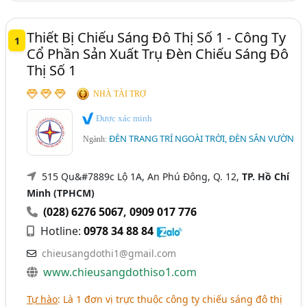
Thiết Bị Chiếu Sáng Đô Thị Số 1 - Công Ty
1
Cổ Phần Sản Xuất Trụ Đèn Chiếu Sáng Đô
Thị Số 1
NHÀ TÀI TRỢ
Được xác minh
ĐÈN TRANG TRÍ NGOÀI TRỜI, ĐÈN SÂN VƯỜN
Ngành:
515 Qu&#7889c Lộ 1A, An Phú Đông, Q. 12,
TP. Hồ Chí
Minh (TPHCM)
(028) 6276 5067
,
0909 017 776
Hotline:
0978 34 88 84
chieusangdothi1@gmail.com
www.chieusangdothiso1.com
Tự hào
: Là 1 đơn vị trực thuộc công ty chiếu sáng đô thị