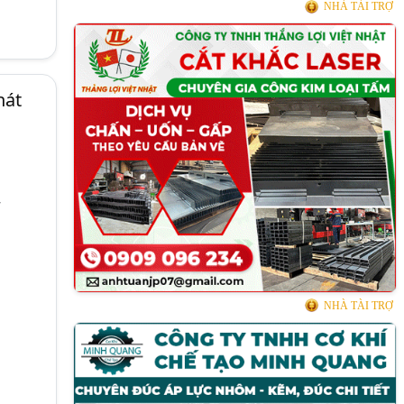
NHÀ TÀI TRỢ
hát
NHÀ TÀI TRỢ