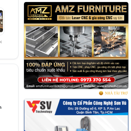
ắc
NHÀ TÀI TRỢ
h