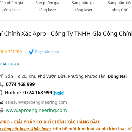
Sản phẩm gia
Sản phẩm gia
Sản phẩm gia
Sản phẩm tiệ
công laser
công laser
công laser
phay CNC
í Chính Xác Apro - Công Ty TNHH Gia Công Chín
Được xác minh
NHÀ TÀI TRỢ
KHẮC LASER
Số 9, Tổ 26, Khu Phố Vườn Dừa, Phường Phước Tân,
Đồng Nai
0774 168 999
Hotline:
0774 168 999
sales04@aproengineering.com
www.aproengineering.com
APRO - GIẢI PHÁP CƠ KHÍ CHÍNH XÁC HÀNG ĐẦU!
a công cắt laser, khắc laser
trên bề mặt kim loại và phi kim loại
. V