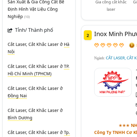
Sản Xuất & Gia Công Cắt Bế
Gia công cắt khắc
Gi
Định Hình Vật Liệu Công
laser
Nghiệp
(10)
Tỉnh/ Thành phố
Inox Minh Phư
2
Cắt Laser, Cắt Khắc Laser
ở
Hà
Nội
CẮT LASER, CẮT 
Ngành:
Cắt Laser, Cắt Khắc Laser
ở
TP.
Hồ Chí Minh (TPHCM)
Cắt Laser, Cắt Khắc Laser
ở
Đồng Nai
Cắt Laser, Cắt Khắc Laser
ở
Bình Dương
✬✬✬
NH
Cắt Laser, Cắt Khắc Laser
ở
Tp.
Công Ty TNHH Cơ K