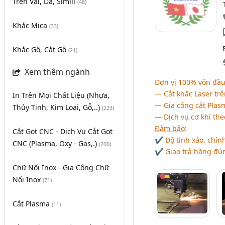
Trên Vải, Da, Simili
(48)
Khắc Mica
(33)
Khắc Gỗ, Cắt Gỗ
(21)
Xem thêm ngành
Đơn vị 100% vốn đầu
― Cắt khắc Laser trê
In Trên Mọi Chất Liệu (Nhựa,
― Gia công cắt Plas
Thủy Tinh, Kim Loại, Gỗ,..)
(223)
― Dịch vụ cơ khí theo
Đảm bảo
:
Cắt Gọt CNC - Dịch Vụ Cắt Gọt
✔ Độ tinh xảo, chính
CNC (Plasma, Oxy - Gas,.)
(200)
✔ Giao trả hàng đúng
Chữ Nổi Inox - Gia Công Chữ
Nổi Inox
(71)
Cắt Plasma
(11)