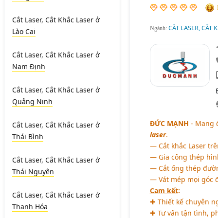
Cắt Laser, Cắt Khắc Laser
ở
CẮT LASER, CẮT 
Ngành:
Lào Cai
Cắt Laser, Cắt Khắc Laser
ở
Nam Định
Cắt Laser, Cắt Khắc Laser
ở
Quảng Ninh
ĐỨC MẠNH
- Mang đ
Cắt Laser, Cắt Khắc Laser
ở
laser
.
Thái Bình
― Cắt khắc Laser trê
― Gia công thép hì
Cắt Laser, Cắt Khắc Laser
ở
― Cắt ống thép đườ
Thái Nguyên
― Vát mép mọi góc 
Cam kết
:
Cắt Laser, Cắt Khắc Laser
ở
✚ Thiết kế chuyên n
Thanh Hóa
✚ Tư vấn tận tình, p