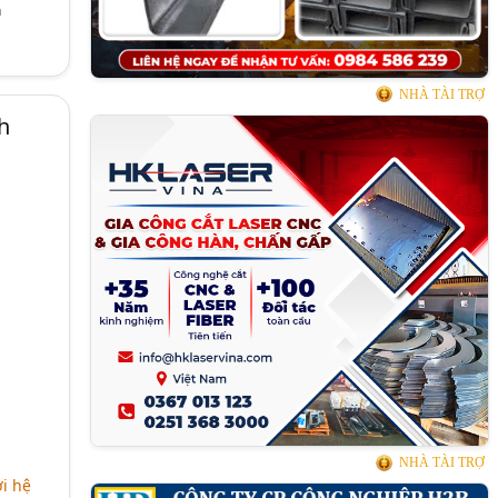
n
NHÀ TÀI TRỢ
h
NHÀ TÀI TRỢ
ới hệ