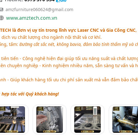
amzfurniture060624@gmail.com
www.amztech.com.vn
CH là đơn vị uy tín trong lĩnh vực Laser CNC và Gia Công CNC
,
dịch vụ chất lượng cho ngành nội thất và cơ khí.
ống, tấm:
Đường cắt sắc nét, không bavia, đảm bảo tính thẩm mỹ và c
 tiên tiến - Công nghệ hiện đại giúp tối ưu năng suất và chất lượn
viên chuyên nghiệp - Kinh nghiệm nhiều năm, sẵn sàng tư vấn và 
anh - Giúp khách hàng tối ưu chi phí sản xuất mà vẫn đảm bảo chấ
 hợp tác với Quý khách hàng!