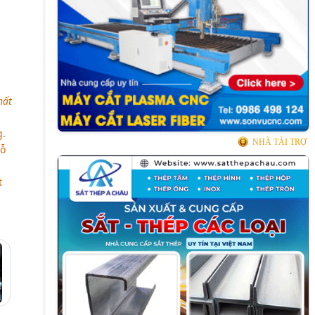
hất
g.
NHÀ TÀI TRỢ
hỗ
t