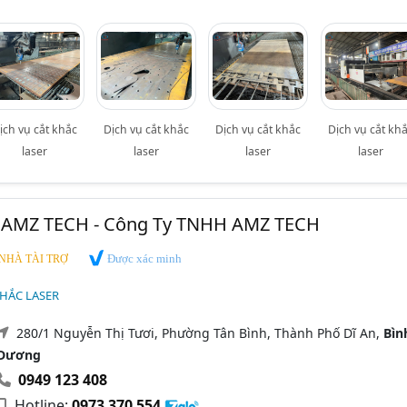
ịch vụ cắt khắc
Dịch vụ cắt khắc
Dịch vụ cắt khắc
Dịch vụ cắt kh
laser
laser
laser
laser
r AMZ TECH - Công Ty TNHH AMZ TECH
Được xác minh
NHÀ TÀI TRỢ
KHẮC LASER
280/1 Nguyễn Thị Tươi, Phường Tân Bình, Thành Phố Dĩ An,
Bìn
Dương
0949 123 408
Hotline:
0973 370 554