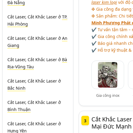
laser kim loại
với độ 
Đà Nẵng
✜ Gia công đa dạng vậ
✜ Sản phẩm: Chi tiết
Cắt Laser, Cắt Khắc Laser
ở
TP.
Minh Phương Phát 
Hải Phòng
✔ Tư vấn tận tâm – 
✔ Gia công chính xá
Cắt Laser, Cắt Khắc Laser
ở
An
✔ Báo giá nhanh ch
Giang
✔ Hỗ trợ kỹ thuật &
Cắt Laser, Cắt Khắc Laser
ở
Bà
Rịa-Vũng Tàu
Cắt Laser, Cắt Khắc Laser
ở
Bắc Ninh
Gia công inox
Cắt Laser, Cắt Khắc Laser
ở
Bình Thuận
Cắt Khắc Lase
3
Cắt Laser, Cắt Khắc Laser
ở
Mại Đức Mạnh
Hưng Yên