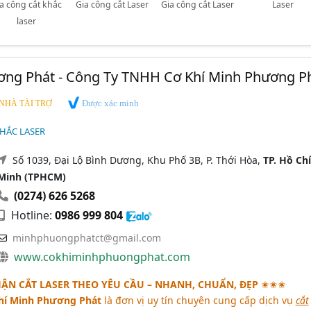
a công cắt khắc
Gia công cắt Laser
Gia công cắt Laser
Laser
laser
ơng Phát - Công Ty TNHH Cơ Khí Minh Phương P
Được xác minh
NHÀ TÀI TRỢ
KHẮC LASER
Số 1039, Đại Lộ Bình Dương, Khu Phố 3B, P. Thới Hòa,
TP. Hồ Chí
Minh (TPHCM)
(0274) 626 5268
Hotline:
0986 999 804
minhphuongphatct@gmail.com
www.cokhiminhphuongphat.com
ẬN CẮT LASER THEO YÊU CẦU – NHANH, CHUẨN, ĐẸP
✬✬✬
hí Minh Phương Phát
là đơn vị uy tín chuyên cung cấp dịch vụ
cắt