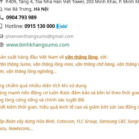
P.409, Tầng 4, Tòa Nhà Hàn Việt Tower, 203 Minh Khai, P. Minh K
Q. Hai Bà Trưng,
Hà Nội
0904 793 989
Hotline:
0915 130 000
phanvanthangsumo@gmail.com
www.binhkhangsumo.com
sản suất hàng đầu Việt Nam về
vận thăng lồng
, với:
Vận thăng Sumo, vận thăng lồng mini, vận thăng chở hàng, vận thăng 
ơn, vận thăng lồng nghiêng,..
ng chiếm quá nhiều diện tích khi sử dụng
ng mạnh nên động cơ luôn được đảm bảo và bền bỉ theo thời gia
 lòng cứng vững và chính xác tuyệt đối
tiết kiệm thời gian, hiệu quả kinh tế cao và giảm bớt sức lao động 
ập đoàn xây dựng Hòa Bình, Coteccon, FLC Group, Samsung C&T, Sung
izu, Newtecons,..