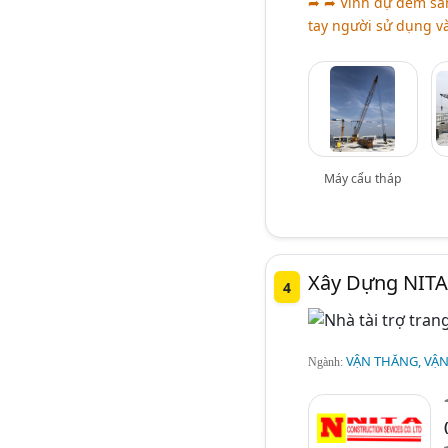
➦ ➦ Vinh dự đem sản
tay người sử dụng và
Máy cẩu tháp
Xây Dựng NITA
4
VẬN THĂNG, VẬ
Ngành: