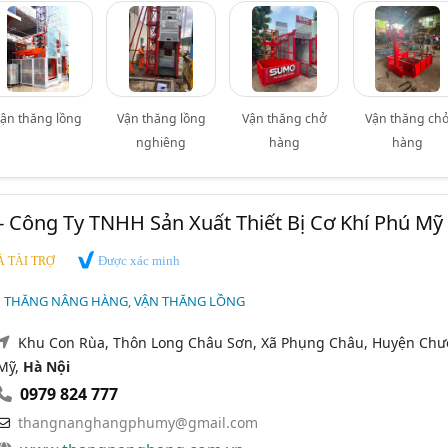
ận thăng lồng
Vận thăng lồng
Vận thăng chở
Vận thăng ch
nghiêng
hàng
hàng
- Công Ty TNHH Sản Xuất Thiết Bị Cơ Khí Phú Mỹ
Được xác minh
 TÀI TRỢ
N THĂNG NÂNG HÀNG, VẬN THĂNG LỒNG
Khu Con Rùa, Thôn Long Châu Sơn, Xã Phụng Châu, Huyện Ch
Mỹ,
Hà Nội
0979 824 777
thangnanghangphumy@gmail.com