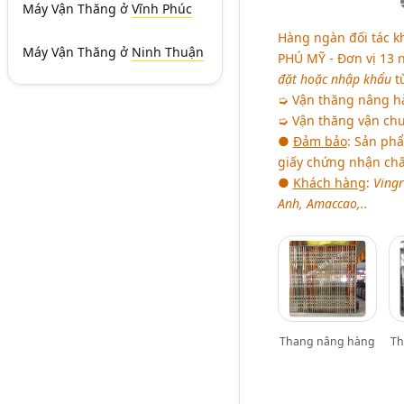
Máy Vận Thăng
ở
Vĩnh Phúc
Hàng ngàn đối tác k
Máy Vận Thăng
ở
Ninh Thuận
PHÚ MỸ
- Đơn vị 13
đặt hoặc nhập khẩu
từ
➭ Vận thăng nâng hà
➭ Vận thăng vận chuy
●
Đảm bảo
: Sản ph
giấy chứng nhận chấ
●
Khách hàng
:
Vingr
Anh, Amaccao,..
Thang nâng hàng
Th