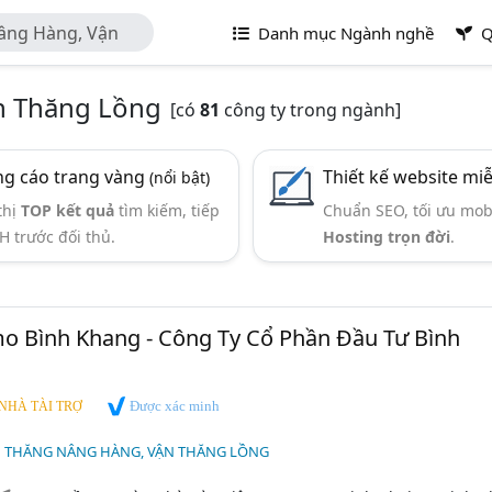
âng Hàng, Vận
Danh mục Ngành nghề
Q
n Thăng Lồng
[có
81
công ty trong ngành]
g cáo trang vàng
Thiết kế website mi
(nổi bật)
thị
TOP kết quả
tìm kiếm, tiếp
Chuẩn SEO, tối ưu mob
H trước đối thủ.
Hosting trọn đời
.
o Bình Khang - Công Ty Cổ Phần Đầu Tư Bình
Được xác minh
NHÀ TÀI TRỢ
N THĂNG NÂNG HÀNG, VẬN THĂNG LỒNG