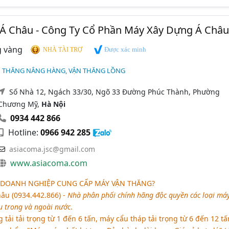
Á Châu - Công Ty Cổ Phần Máy Xây Dựng Á Châu
Được xác minh
NHÀ TÀI TRỢ
N THĂNG NÂNG HÀNG, VẬN THĂNG LỒNG
Số Nhà 12, Ngách 33/30, Ngõ 33 Đường Phúc Thành, Phường
Chương Mỹ,
Hà Nội
0934 442 866
Hotline:
0966 942 285
asiacoma.jsc@gmail.com
www.asiacoma.com
 DOANH NGHIỆP CUNG CẤP MÁY VẬN THĂNG
?
âu (0934.442.866) -
Nhà phân phối chính hãng độc quyền các loại má
u trong và ngoài nước
.
tải tải trọng từ 1 đến 6 tấn, máy cẩu tháp tải trọng từ 6 đến 12 tấ