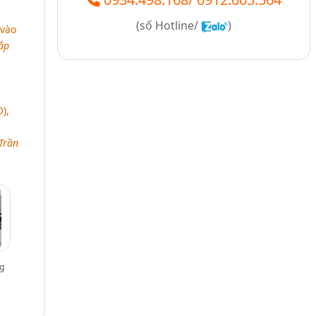
(số
Hotline/
)
 vào
lắp
),
Trần
g