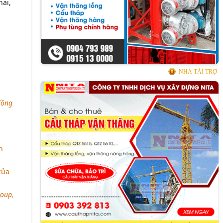
hai,
NHÀ TÀI TRỢ
lồng
n
của
roup,