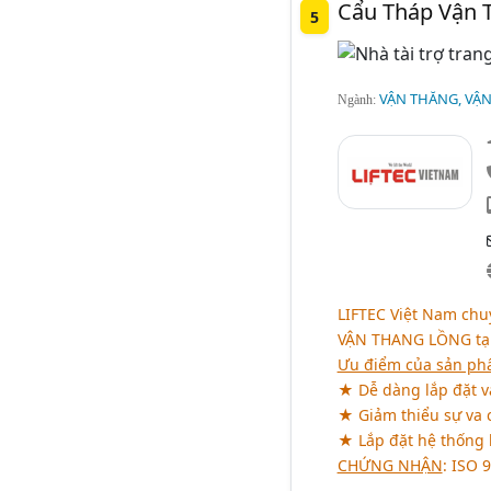
Cẩu Tháp Vận 
5
VẬN THĂNG, VẬ
Ngành:
LIFTEC Việt Nam chuy
VẬN THANG LỒNG
tạ
Ưu điểm của sản p
★ Dễ dàng lắp đặt và
★ Giảm thiểu sự va 
★ Lắp đặt hệ thống b
CHỨNG NHẬN
: ISO 