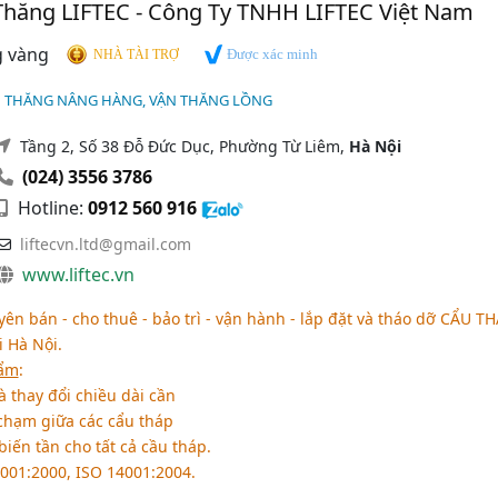
Thăng LIFTEC - Công Ty TNHH LIFTEC Việt Nam
Được xác minh
NHÀ TÀI TRỢ
N THĂNG NÂNG HÀNG, VẬN THĂNG LỒNG
Tầng 2, Số 38 Đỗ Đức Dục, Phường Từ Liêm,
Hà Nội
(024) 3556 3786
Hotline:
0912 560 916
liftecvn.ltd@gmail.com
www.liftec.vn
ên bán - cho thuê - bảo trì - vận hành - lắp đặt và tháo dỡ
CẨU TH
i Hà Nội.
hẩm
:
 thay đổi chiều dài cần
chạm giữa các cẩu tháp
iến tần cho tất cả cầu tháp.
9001:2000, ISO 14001:2004.