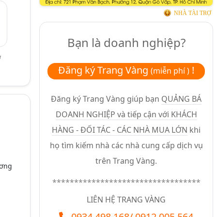
NHÀ TÀI TRỢ
Bạn là doanh nghiệp?
ở
Đăng ký Trang Vàng
!
(miễn phí )
Đăng ký Trang Vàng giúp bạn
QUẢNG BÁ
DOANH NGHIỆP và tiếp cận với KHÁCH
HÀNG - ĐỐI TÁC - CÁC NHÀ MUA LỚN
khi
họ tìm kiếm nhà các nhà cung cấp dịch vụ
trên Trang Vàng.
ương
**********************************
LIÊN HỆ TRANG VÀNG
0934.498.168
/
0912.005.564