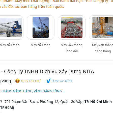
 phẩm "Máy móc chất lượng - Bảo hành dài hạn - Giá cả hợp lý" t
 các đối tác bạn hàng trên toàn quốc.
Máy cẩu tháp
Máy cẩu tháp
Máy vận thăng
Máy vận thăn
lồng đôi
nâng hàng
 - Công Ty TNHH Dịch Vụ Xây Dựng NITA
Được xác minh
NHÀ TÀI TRỢ
N THĂNG NÂNG HÀNG, VẬN THĂNG LỒNG
721 Phạm Văn Bạch, Phường 12, Quận Gò Vấp,
TP. Hồ Chí Minh
(TPHCM)