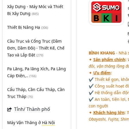
Xây Dựng - Máy Móc và Thiết
Bị Xây Dựng
(885)
Thiết Bị Nâng Hạ
(306)
Cầu Trục và Cổng Trục (Dầm
Đơn, Dầm Đôi) - Thiết Kế, Chế
BÌNH KHANG
- Nhà 
Tạo và Lắp Đặt
(279)
✦
Sản phẩm chính
:
đôi, vận thăng lồng đ
Pa Lăng, Pa lăng Xích, Pa Lăng
✦
Ưu điểm
:
Cáp Điện,..
(166)
✔ Thiết kế gọn, khô
✔ Công suất hoạt độ
Cẩu Tháp, Cần Cẩu Tháp, Cần
✔ Hệ thống dẫn động
Trục Tháp
(76)
✔ An toàn, tiện lợi, 
con người
Tỉnh/ Thành phố
✦
Khách hàng lớn
:
T
Obayashi, Fujita, Shim
Máy Vận Thăng
ở
Hà Nội