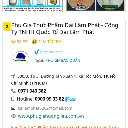
Phụ Gia Thực Phẩm Đại Lâm Phát - Công
2
Ty TNHH Quốc Tế Đại Lâm Phát
NHÀ TÀI TRỢ
Được xác minh
PHỤ GIA BẢO QUẢN
Ngành:
300/3, ấp 3, Đường Tân Xuân 1, Xã Hóc Môn,
TP. Hồ
Chí Minh (TPHCM)
0971 343 382
Hotline:
0906 99 33 82
dailamphat6262@gmail.com
www.phugiahuonglieu.com.vn
Phụ Gia Thực Phẩm Đại Lâm Phát chuyên phân phối sản