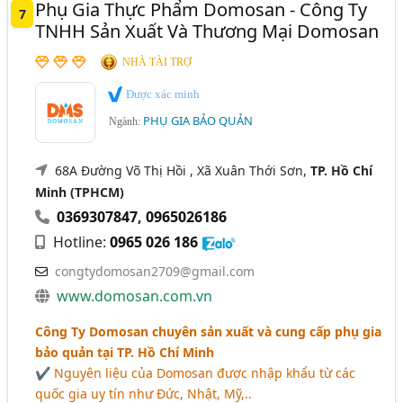
Phụ Gia Thực Phẩm Domosan - Công Ty
7
TNHH Sản Xuất Và Thương Mại Domosan
NHÀ TÀI TRỢ
Được xác minh
PHỤ GIA BẢO QUẢN
Ngành:
68A Đường Võ Thị Hồi , Xã Xuân Thới Sơn,
TP. Hồ Chí
Minh (TPHCM)
0369307847
,
0965026186
Hotline:
0965 026 186
congtydomosan2709@gmail.com
www.domosan.com.vn
Công Ty Domosan chuyên sản xuất và cung cấp phụ gia
bảo quản tại TP. Hồ Chí Minh
✔ Nguyên liệu của Domosan được nhập khẩu từ các
quốc gia uy tín như Đức, Nhật, Mỹ,..