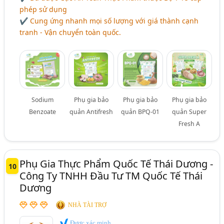
phép sử dụng
✔ Cung ứng nhanh mọi số lượng với giá thành cạnh
tranh - Vận chuyển toàn quốc.
Sodium
Phụ gia bảo
Phụ gia bảo
Phụ gia bảo
Benzoate
quản Antifresh
quản BPQ-01
quản Super
Fresh A
Phụ Gia Thực Phẩm Quốc Tế Thái Dương -
10
Công Ty TNHH Đầu Tư TM Quốc Tế Thái
Dương
NHÀ TÀI TRỢ
Được xác minh