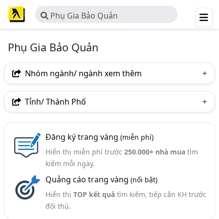
Phụ Gia Bảo Quản
Phụ Gia Bảo Quản
Nhóm ngành/ ngành xem thêm
Ngành nghề
Tỉnh/ Thành Phố
Phụ Gia Bảo Quản
(29)
Hà Nội
TP. Hồ Chí Minh (TPHCM)
Tp. Đà Nẵng
Ngành xem thêm
Đăng ký trang vàng
(miễn phí)
Hiển thị miễn phí trước
250.000+ nhà mua
tìm
Phụ Gia Thực Phẩm (378)
kiếm mỗi ngày.
Hương Liệu Thực Phẩm, Đồ Uống (150)
Quảng cáo trang vàng
(nổi bật)
Hiển thị
TOP kết quả
tìm kiếm, tiếp cận KH trước
đối thủ.