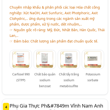
Chuyên nhập khẩu & phân phối các loại Hóa chất công
nghiệp: Xút NaOH, Axit Sunfuric, Axit Photphoric, Axit
Clohydric,.. ứng dụng trong các ngành sản xuất mỹ
phẩm, dược phẩm, xử lý nước, dệt nhuộm,..
☞ Nguồn gốc rõ ràng: Mỹ, Đức, Nhật Bản, Hàn Quốc, Thái
Lan,..
☞ Đảm bảo: Chất lượng sản phẩm đạt chuẩn quốc tế.
Carfosel 990
Chất bảo quản
Chất tẩy trắng
Potassium
(STPP)
sodium
sodium
sorbate
benzoat
metabisulfite
Phụ Gia Thực Ph&#7849m Vĩnh Nam Anh
4