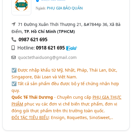
PHỤ GIA BẢO QUẢN
Ngành:
71 Đường Xuân Thới Thượng 21, &#7844p 36, Xã Bà
Điểm,
TP. Hồ Chí Minh (TPHCM)
0987 621 695
Hotline:
0918 621 695
quoctethaiduong@gmail.com
☑ Được nhập khẩu từ Mỹ, Nhật, Pháp, Thái Lan, Đức,
Singapore, Đài Loan và Việt Nam.
☑ Tất cả sản phẩm đều được bộ y tế chứng nhận hợp
quy.
Quốc Tế Thái Dương
- Chuyên cung cấp
PHỤ GIA THỰC
PHẨM
phục vụ các đơn vị chế biến thực phẩm, đơn vị
đóng gói thực phẩm trên thị trường toàn quốc.
ĐỐI TÁC TIÊU BIỂU
: Ensign, Roquettes, SinoSweet,..