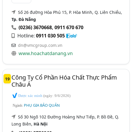
Số 26 đường Hòa Phú 15, P. Hòa Minh, Q. Liên Chiểu,
Tp. Đà Nẵng
(0236) 3670668
,
0911 670 670
Hotline:
0911 030 505
dn@vmcgroup.com.vn
www.hoachatdanang.vn
Công Ty Cổ Phần Hóa Chất Thực Phẩm
19
Châu Á
Được xác minh
(ngày: 9/6/2026)
PHỤ GIA BẢO QUẢN
Ngành:
Số 30 Ngõ 102 Đường Hoàng Như Tiếp, P. Bồ Đề, Q.
Long Biên,
Hà Nội