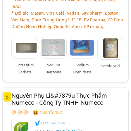
nước.
*
Đối tác
: Masan, Vina Café, Vedan, Savipharm, Boston
Viet Nam, Dược Trung Ương I, II, III, BV Pharma, CP Dinh
Dưỡng Nông Nghiệp Quốc Tế, Anco, CP group,..
Potassium
Sodium
Sodium
Sorbic Acid
Sorbate
Benzoate
Erythirbate
Nguyên Phụ Li&#7879u Thực Phẩm
5
Numeco - Công Ty TNHH Numeco
NHÀ TÀI TRỢ
Được xác minh