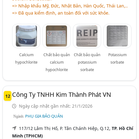
=> Nhập khẩu Mỹ, Đức, Nhật Bản, Hàn Quốc, Thái Lan,..
=> Đã qua kiểm định, an toàn đối với sức khỏe.
Calcium
Chất bảo quản
Chất bảo quản
Potassium
hypochlorite
calcium
potassium
sorbate
hypochlorite
sorbate
Công Ty TNHH Kim Thành Phát VN
12
Ngày cập nhật gần nhất: 21/1/2026
PHỤ GIA BẢO QUẢN
Ngành:
117/12 Lâm Thị Hố, P. Tân Chánh Hiệp, Q.12,
TP. Hồ Chí
Minh (TPHCM)