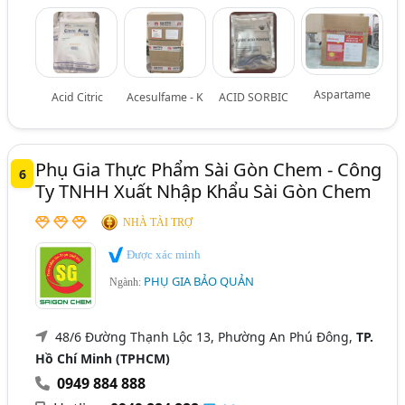
Aspartame
Acid Citric
Acesulfame - K
ACID SORBIC
Phụ Gia Thực Phẩm Sài Gòn Chem - Công
6
Ty TNHH Xuất Nhập Khẩu Sài Gòn Chem
NHÀ TÀI TRỢ
Được xác minh
PHỤ GIA BẢO QUẢN
Ngành:
48/6 Đường Thạnh Lộc 13, Phường An Phú Đông,
TP.
Hồ Chí Minh (TPHCM)
0949 884 888