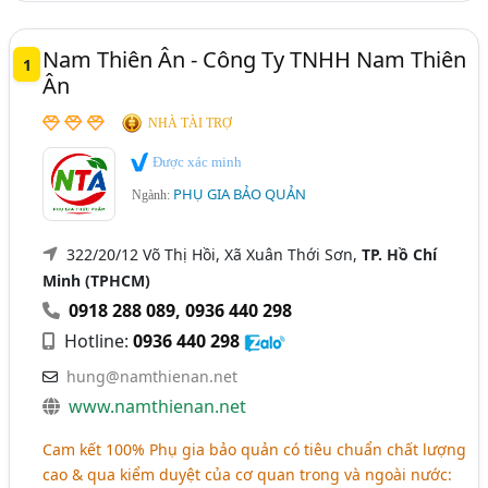
Nam Thiên Ân - Công Ty TNHH Nam Thiên
1
Ân
NHÀ TÀI TRỢ
Được xác minh
PHỤ GIA BẢO QUẢN
Ngành:
322/20/12 Võ Thị Hồi, Xã Xuân Thới Sơn,
TP. Hồ Chí
Minh (TPHCM)
0918 288 089
,
0936 440 298
Hotline:
0936 440 298
hung@namthienan.net
www.namthienan.net
Cam kết 100% Phụ gia bảo quản có tiêu chuẩn chất lượng
cao & qua kiểm duyệt của cơ quan trong và ngoài nước: