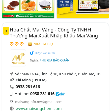
Hóa Chất Mai Vàng - Công Ty TNHH
3
Thương Mại Xuất Nhập Khẩu Mai Vàng
NHÀ TÀI TRỢ
Được xác minh
PHỤ GIA BẢO QUẢN
Ngành:
Số 1560/27/14 ,Tỉnh Lộ 10, Khu Phố 2, P. Tân Tạo,
TP.
Hồ Chí Minh (TPHCM)
0938 281 616
Hotline:
0938 281 616
maivanginfo.mv@gmail.com
www.maivangchem.com