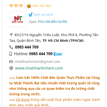
NHÀ TÀI TRỢ
Được xác minh
PHỤ GIA BẢO QUẢN
Ngành:
85/27/16 Nguyễn Triệu Luật, Khu Phố 8, Phường Tân
Tạo, Quận Bình Tân,
TP. Hồ Chí Minh (TPHCM)
0985 444 709
Hotline:
0985 444 709
nhatthanhchem@gmail.com
www.nhatthanhchem.com
➭➭
Cam kết 100% Chất Bảo Quản Thực Phẩm tại Công
ty Nhật Thành đạt tiêu chuẩn chất lượng quốc tế cũng
như thông qua các cơ quan kiểm tra đo lường chất
lượng trong nước.
➭➭
Sử dụng
trong sản xuất thực phẩm mặn/ ngọt, bánh
kem, kẹo, nước giải khát,..