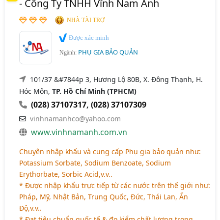
- Công Ty TNHH Vĩnh Nam Anh
NHÀ TÀI TRỢ
Được xác minh
PHỤ GIA BẢO QUẢN
Ngành:
101/37 &#7844p 3, Hương Lộ 80B, X. Đông Thạnh, H.
Hóc Môn,
TP. Hồ Chí Minh (TPHCM)
(028) 37107317
,
(028) 37107309
vinhnamanhco@yahoo.com
www.vinhnamanh.com.vn
Chuyên nhập khẩu và cung cấp Phụ gia bảo quản như:
Potassium Sorbate, Sodium Benzoate, Sodium
Erythorbate, Sorbic Acid,v.v..
* Được nhập khẩu trực tiếp từ các nước trên thế giới như:
Pháp, Mỹ, Nhật Bản, Trung Quốc, Đức, Thái Lan, Ấn
Độ,v.v..
* Đạt tiêu chuẩn quốc tế & đo kiểm chất lượng trong