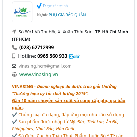
Được xác minh
PHỤ GIA BẢO QUẢN
Ngành:
Số 80/1 Võ Thị Hồi, X. Xuân Thới Sơn,
TP. Hồ Chí Minh
(TPHCM)
(028) 62712999
Hotline:
0965 560 933
vinasing.hcm@gmail.com
www.vinasing.vn
VINASING -
Doanh nghiệp đã được trao giải thưởng
"Thương hiệu uy tín chất lượng 2019".
Gần 10 năm chuyên sản xuất và cung cấp phụ gia bảo
quản
:
✔ Chủng loại đa dạng, đáp ứng mọi nhu cầu sử dụng
✔ Sản phẩm được nhập từ
Mỹ, Đức, Thái Lan, Ấn Độ,
Philippines, Nhật Bản, Hàn Quốc,..
✔ Đã được Cục An Toàn Thực Phẩm thuộc Bộ Y Tế cấp