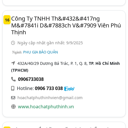
Công Ty TNHH Th&#432&#417ng
16
M&#7841i D&#7883ch V&#7909 Viên Phú
Thịnh
Ngày cập nhật gần nhất: 9/9/2025
PHỤ GIA BẢO QUẢN
Ngành:
432A/40/29 Dương Bá Trác, P. 1, Q. 8,
TP. Hồ Chí Minh
(TPHCM)
0906733038
Hotline:
0906 733 038
hoachatphuthinhvien@gmail.com
www.hoachatphuthinh.vn