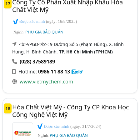
Công Ty Cổ Phần Xuất Nhập Khẩu Hóa
17
Chất Việt Mỹ
Được xác minh
(ngày: 16/9/2025)
PHỤ GIA BẢO QUẢN
Ngành:
<b>VPGD</b>: 9 Đường Số 5 (Phạm Hùng), X. Bình
Hưng, H. Bình Chánh,
TP. Hồ Chí Minh (TPHCM)
(028) 37589189
Hotline:
0986 11 88 13
www.vietmychem.com
Hóa Chất Việt Mỹ - Công Ty CP Khoa Học
18
Công Nghệ Việt Mỹ
Được xác minh
(ngày: 31/7/2024)
PHỤ GIA BẢO QUẢN
Ngành: