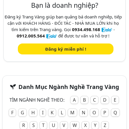
Bạn là doanh nghiệp?
Đăng ký Trang Vàng giúp bạn quảng bá doanh nghiêp, tiếp
cận với KHÁCH HÀNG - ĐỐI TÁC - NHÀ MUA LỚN khi họ
tìm kiếm trên Trang vàng. Gọi
0934.498.168
-
0912.005.564
để được tư vấn và hỗ trợ !
Đăng ký miễn phí !
Danh Mục Ngành Nghề Trang Vàng
TÌM NGÀNH NGHỀ THEO:
A
B
C
D
E
F
G
H
I
K
L
M
N
O
P
Q
R
S
T
U
V
W
X
Y
Z