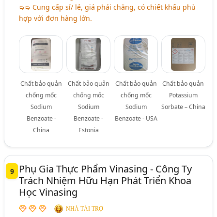
➭➭ Cung cấp sỉ/ lẻ, giá phải chăng, có chiết khấu phù
hợp với đơn hàng lớn.
Chất bảo quản
Chất bảo quản
Chất bảo quản
Chất bảo quản
chống mốc
chống mốc
chống mốc
Potassium
Sodium
Sodium
Sodium
Sorbate – China
Benzoate -
Benzoate -
Benzoate - USA
China
Estonia
Phụ Gia Thực Phẩm Vinasing - Công Ty
9
Trách Nhiệm Hữu Hạn Phát Triển Khoa
Học Vinasing
NHÀ TÀI TRỢ