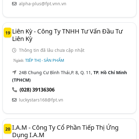
alpha-plus@fpt.vnn.vn
Liên Kỳ - Công Ty TNHH Tư Vấn Đầu Tư
19
Liên Kỳ
Thông tin đã lâu chưa cập nhật
TIẾP THỊ - SẢN PHẨM
Ngành:
24B Chung Cư Bình Thái,P. 8, Q. 11,
TP. Hồ Chí Minh
(TPHCM)
(028) 39136306
luckystars168@fpt.vn
I.A.M - Công Ty Cổ Phần Tiếp Thị Ứng
20
Dụng I.A.M