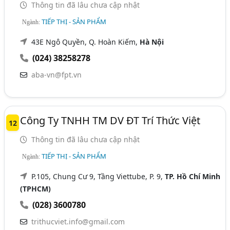
Thông tin đã lâu chưa cập nhật
TIẾP THỊ - SẢN PHẨM
Ngành:
43E Ngô Quyền, Q. Hoàn Kiếm,
Hà Nội
(024) 38258278
aba-vn@fpt.vn
Công Ty TNHH TM DV ĐT Trí Thức Việt
12
Thông tin đã lâu chưa cập nhật
TIẾP THỊ - SẢN PHẨM
Ngành:
P.105, Chung Cư 9, Tầng Viettube, P. 9,
TP. Hồ Chí Minh
(TPHCM)
(028) 3600780
trithucviet.info@gmail.com