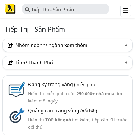
Tiếp Thị - Sản Phẩm
Tiếp Thị - Sản Phẩm
Nhóm ngành/ ngành xem thêm
Ngành nghề
Tỉnh/ Thành Phố
Tiếp Thị - Sản Phẩm
(25)
Hà Nội
TP. Hồ Chí Minh (TPHCM)
Tp. Đà Nẵng
Đăng ký trang vàng
(miễn phí)
Hiển thị miễn phí trước
250.000+ nhà mua
tìm
kiếm mỗi ngày.
Quảng cáo trang vàng
(nổi bật)
Hiển thị
TOP kết quả
tìm kiếm, tiếp cận KH trước
đối thủ.