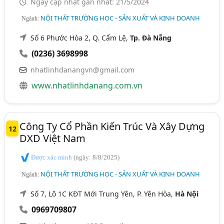
Ngày cập nhật gần nhất: 21/5/2024
NỘI THẤT TRƯỜNG HỌC - SẢN XUẤT VÀ KINH DOANH
Ngành:
Số 6 Phước Hòa 2, Q. Cẩm Lệ,
Tp. Đà Nẵng
(0236) 3698998
nhatlinhdanangvn@gmail.com
www.nhatlinhdanang.com.vn
Công Ty Cổ Phần Kiến Trúc Và Xây Dựng
12
DXD Việt Nam
Được xác minh
(ngày: 8/8/2025)
NỘI THẤT TRƯỜNG HỌC - SẢN XUẤT VÀ KINH DOANH
Ngành:
Số 7, Lô 1C KĐT Mới Trung Yên, P. Yên Hòa,
Hà Nội
0969709807