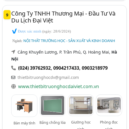
Công Ty TNHH Thương Mại - Đầu Tư Và
9
Du Lịch Đại Việt
Được xác minh
(ngày: 28/6/2024)
NỘI THẤT TRƯỜNG HỌC - SẢN XUẤT VÀ KINH DOANH
Ngành:
Cảng Khuyến Lương, P. Trần Phú, Q. Hoàng Mai,
Hà
Nội
(024) 39762932
,
0904217433
,
0903218979
thietbitruonghocdv@gmail.com
www.thietbitruonghocdaiviet.com.vn
Giường học
Phòng đọc
Bảng chống lóa
Bàn máy tính