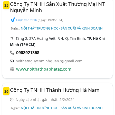
Công Ty TNHH Sản Xuất Thương Mại NT
25
Nguyễn Minh
Được xác minh
(ngày: 19/9/2024)
NỘI THẤT TRƯỜNG HỌC - SẢN XUẤT VÀ KINH DOANH
Ngành:
Tầng 2, 27A Hoàng Việt, P. 4, Q. Tân Bình,
TP. Hồ Chí
Minh (TPHCM)
0908921368
noithatnguyenminhquan2@gmail.com
www.noithathoaphataz.com
Công Ty TNHH Thành Hương Hà Nam
26
Ngày cập nhật gần nhất: 5/2/2024
NỘI THẤT TRƯỜNG HỌC - SẢN XUẤT VÀ KINH DOANH
Ngành: