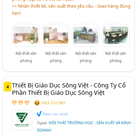
>> Nhận thiết kế, sản xuất theo yêu cầu - Giao hàng đúng
hẹn!
Nội thất văn
Nội thất văn
Nội thất văn
Nội thất văn
phòng
phòng
phòng
phòng
Thiết Bị Giáo Dục Sông Việt - Công Ty Cổ
4
Phần Thiết Bị Giáo Dục Sông Việt
NHÀ TÀI TRỢ
Được xác minh
NỘI THẤT TRƯỜNG HỌC - SẢN XUẤT VÀ KINH
Ngành:
DOANH