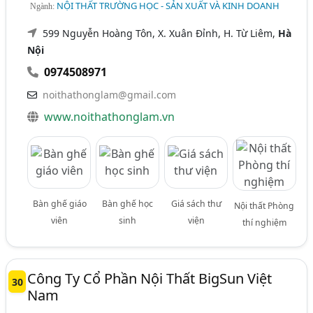
NỘI THẤT TRƯỜNG HỌC - SẢN XUẤT VÀ KINH DOANH
Ngành:
599 Nguyễn Hoàng Tôn, X. Xuân Đỉnh, H. Từ Liêm,
Hà
Nội
0974508971
noithathonglam@gmail.com
www.noithathonglam.vn
Bàn ghế giáo
Bàn ghế học
Giá sách thư
Nội thất Phòng
viên
sinh
viện
thí nghiệm
Công Ty Cổ Phần Nội Thất BigSun Việt
30
Nam