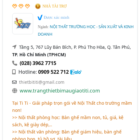
NHÀ TÀI TRỢ
Được xác minh
NỘI THẤT TRƯỜNG HỌC - SẢN XUẤT VÀ KINH
Ngành:
DOANH
Tầng 5, 767 Lũy Bán Bích, P. Phú Thọ Hòa, Q. Tân Phú,
TP. Hồ Chí Minh (TPHCM)
(028) 3962 7715
Hotline:
0909 522 712
thietbititi@gmail.com
www.trangthietbimaugiaotiti.com
Tại Ti Ti - Giải pháp trọn gói về Nội Thất cho trường mầm
non!
>> Nội thất phòng học: Bàn ghế mầm non, tủ, giá, kệ
sách, kệ giày dép,..
>> Nội thất văn phòng: Bàn ghế giám hiệu, bàn ghế
phòng họp, tủ hồ sơ, tài liệu,..