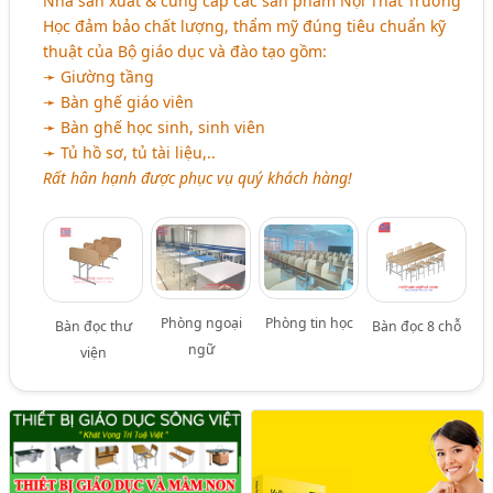
Nhà sản xuất & cung cấp các sản phẩm Nội Thất Trường
Học đảm bảo chất lượng, thẩm mỹ đúng tiêu chuẩn kỹ
thuật của Bộ giáo dục và đào tạo gồm:
➛ Giường tầng
➛ Bàn ghế giáo viên
➛ Bàn ghế học sinh, sinh viên
➛ Tủ hồ sơ, tủ tài liệu,..
Rất hân hạnh được phục vụ quý khách hàng!
Phòng ngoại
Phòng tin học
Bàn đọc thư
Bàn đọc 8 chỗ
ngữ
viện