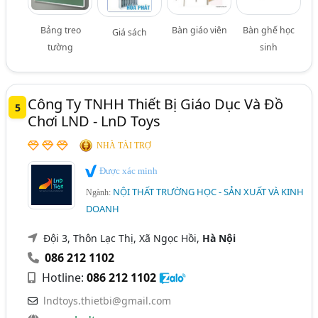
Bảng treo
Bàn giáo viên
Bàn ghế học
Giá sách
tường
sinh
Công Ty TNHH Thiết Bị Giáo Dục Và Đồ
5
Chơi LND - LnD Toys
NHÀ TÀI TRỢ
Được xác minh
NỘI THẤT TRƯỜNG HỌC - SẢN XUẤT VÀ KINH
Ngành:
DOANH
Đội 3, Thôn Lạc Thị, Xã Ngọc Hồi,
Hà Nội
086 212 1102
Hotline:
086 212 1102
lndtoys.thietbi@gmail.com