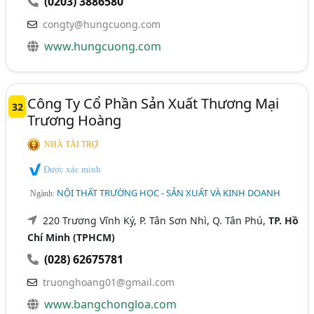
(0203) 3886580
congty@hungcuong.com
www.hungcuong.com
Công Ty Cổ Phần Sản Xuất Thương Mại
32
Trương Hoàng
NHÀ TÀI TRỢ
Được xác minh
NỘI THẤT TRƯỜNG HỌC - SẢN XUẤT VÀ KINH DOANH
Ngành:
220 Trương Vĩnh Ký, P. Tân Sơn Nhì, Q. Tân Phú,
TP. Hồ
Chí Minh (TPHCM)
(028) 62675781
truonghoang01@gmail.com
www.bangchongloa.com