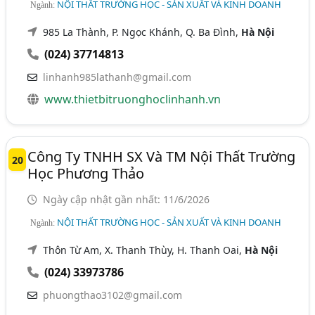
NỘI THẤT TRƯỜNG HỌC - SẢN XUẤT VÀ KINH DOANH
Ngành:
985 La Thành, P. Ngọc Khánh, Q. Ba Đình,
Hà Nội
(024) 37714813
linhanh985lathanh@gmail.com
www.thietbitruonghoclinhanh.vn
Công Ty TNHH SX Và TM Nội Thất Trường
20
Học Phương Thảo
Ngày cập nhật gần nhất: 11/6/2026
NỘI THẤT TRƯỜNG HỌC - SẢN XUẤT VÀ KINH DOANH
Ngành:
Thôn Từ Am, X. Thanh Thùy, H. Thanh Oai,
Hà Nội
(024) 33973786
phuongthao3102@gmail.com