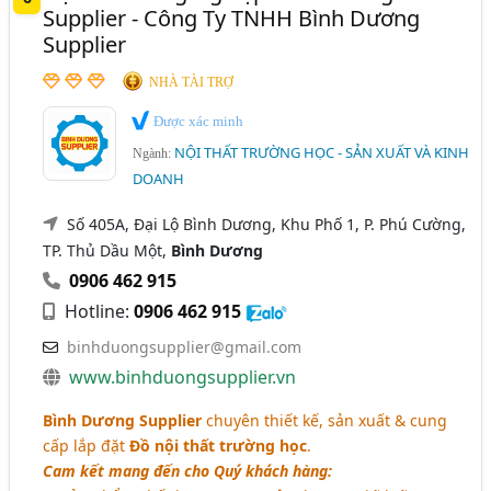
Supplier - Công Ty TNHH Bình Dương
Supplier
NHÀ TÀI TRỢ
Được xác minh
NỘI THẤT TRƯỜNG HỌC - SẢN XUẤT VÀ KINH
Ngành:
DOANH
Số 405A, Đại Lộ Bình Dương, Khu Phố 1, P. Phú Cường,
TP. Thủ Dầu Một,
Bình Dương
0906 462 915
Hotline:
0906 462 915
binhduongsupplier@gmail.com
www.binhduongsupplier.vn
Bình Dương Supplier
chuyên thiết kế, sản xuất & cung
cấp lắp đặt
Đồ nội thất trường học
.
Cam kết mang đến cho Quý khách hàng: