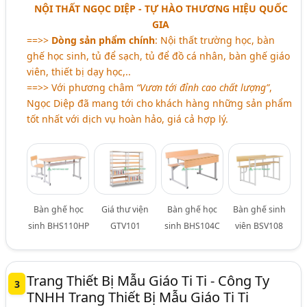
NỘI THẤT NGỌC DIỆP - TỰ HÀO THƯƠNG HIỆU QUỐC
GIA
==>>
Dòng sản phẩm chính
: Nội thất trường học, bàn
ghế học sinh, tủ để sạch, tủ để đồ cá nhân, bàn ghế giáo
viên, thiết bị dạy học,..
==>> Với phương châm
“Vươn tới đỉnh cao chất lượng”
,
Ngọc Diệp đã mang tới cho khách hàng những sản phẩm
tốt nhất với dịch vụ hoàn hảo, giá cả hợp lý.
Bàn ghế học
Giá thư viện
Bàn ghế học
Bàn ghế sinh
sinh BHS110HP
GTV101
sinh BHS104C
viên BSV108
Trang Thiết Bị Mẫu Giáo Ti Ti - Công Ty
3
TNHH Trang Thiết Bị Mẫu Giáo Ti Ti