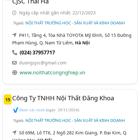
CJSC Thái Hà
Ngày cập nhật gần nhất: 22/12/2023
NỘI THẤT TRƯỜNG HỌC - SẢN XUẤT VÀ KINH DOANH
Ngành:
P411, Tầng 4, Tòa Nhà TOYOTA Mỹ Đình, Số 15 Đường
Phạm Hùng, Q. Nam Từ Liêm,
Hà Nội
(024) 37957717
duongsjsc@gmail.com
www.noithatcongnghiep.vn
Công Ty TNHH Nội Thất Đăng Khoa
15
Được xác minh
(ngày: 20/11/2024)
NỘI THẤT TRƯỜNG HỌC - SẢN XUẤT VÀ KINH DOANH
Ngành:
Số 69M, Lô TT6, 2 Ngõ 282 Kim Giang, P. Đại Kim, Q.