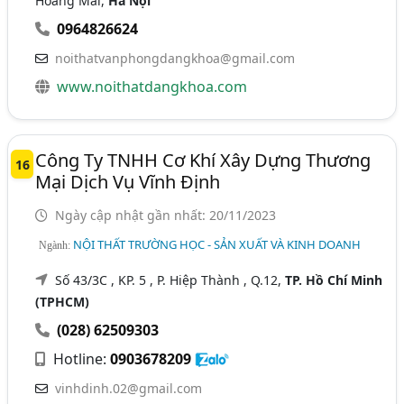
Hoàng Mai,
Hà Nội
0964826624
noithatvanphongdangkhoa@gmail.com
www.noithatdangkhoa.com
Công Ty TNHH Cơ Khí Xây Dựng Thương
16
Mại Dịch Vụ Vĩnh Định
Ngày cập nhật gần nhất: 20/11/2023
NỘI THẤT TRƯỜNG HỌC - SẢN XUẤT VÀ KINH DOANH
Ngành:
Số 43/3C , KP. 5 , P. Hiệp Thành , Q.12,
TP. Hồ Chí Minh
(TPHCM)
(028) 62509303
Hotline:
0903678209
vinhdinh.02@gmail.com