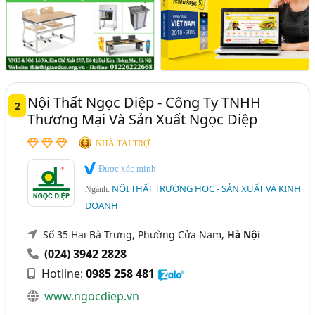
Nội Thất Ngọc Diệp - Công Ty TNHH
2
Thương Mại Và Sản Xuất Ngọc Diệp
NHÀ TÀI TRỢ
Được xác minh
NỘI THẤT TRƯỜNG HỌC - SẢN XUẤT VÀ KINH
Ngành:
DOANH
Số 35 Hai Bà Trưng, Phường Cửa Nam,
Hà Nội
(024) 3942 2828
Hotline:
0985 258 481
www.ngocdiep.vn