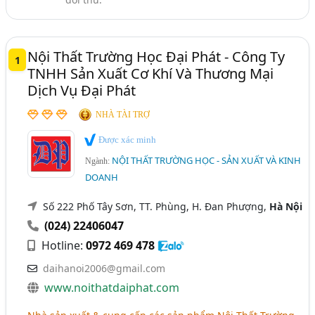
Bàn Ghế Học Sinh, Trường Học (71)
Hà Giang
Hà Nam
Hải Dương
Long An
Ghế Hội Trường, Ghế Rạp Chiếu Phim (25)
Tây Ninh
Nội Thất Trường Học Đại Phát - Công Ty
1
TNHH Sản Xuất Cơ Khí Và Thương Mại
Dịch Vụ Đại Phát
NHÀ TÀI TRỢ
Được xác minh
NỘI THẤT TRƯỜNG HỌC - SẢN XUẤT VÀ KINH
Ngành:
DOANH
Số 222 Phố Tây Sơn, TT. Phùng, H. Đan Phượng,
Hà Nội
(024) 22406047
Hotline:
0972 469 478
daihanoi2006@gmail.com
www.noithatdaiphat.com