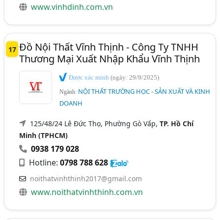
www.vinhdinh.com.vn
Đồ Nội Thất Vĩnh Thịnh - Công Ty TNHH
17
Thương Mại Xuất Nhập Khẩu Vĩnh Thịnh
Được xác minh
(ngày: 29/9/2025)
NỘI THẤT TRƯỜNG HỌC - SẢN XUẤT VÀ KINH
Ngành:
DOANH
125/48/24 Lê Đức Thọ, Phường Gò Vấp,
TP. Hồ Chí
Minh (TPHCM)
0938 179 028
Hotline:
0798 788 628
noithatvinhthinh2017@gmail.com
www.noithatvinhthinh.com.vn