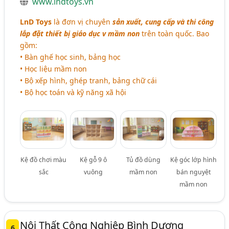
www.lndtoys.vn
LnD Toys
là đơn vị chuyên
sản xuất, cung cấp và thi công
lắp đặt thiết bị giáo dục v mầm non
trên toàn quốc. Bao
gồm:
• Bàn ghế học sinh, bảng học
• Học liệu mầm non
• Bộ xếp hình, ghép tranh, bảng chữ cái
• Bộ học toán và kỹ năng xã hội
Kệ đồ chơi màu
Kệ gỗ 9 ô
Tủ đồ dùng
Kệ góc lớp hình
sắc
vuông
mầm non
bán nguyệt
mầm non
Nội Thất Công Nghiệp Bình Dương
6