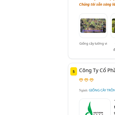
Chúng tôi sẵn sàng l
Giống cây tường vi
đ
Công Ty Cổ Ph
5
GIỐNG CÂY TRỒ
Ngành: