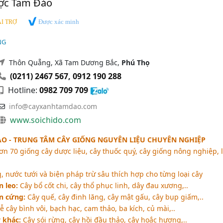
ợc Tam Đảo
Được xác minh
I TRỢ
NG
Thôn Quẵng, Xã Tam Dương Bắc,
Phú Thọ
(0211) 2467 567
,
0912 190 288
Hotline:
0982 709 709
info@cayxanhtamdao.com
www.soichido.com
 - TRUNG TÂM CÂY GIỐNG NGUYÊN LIỆU CHUYÊN NGHIỆP
ơn 70 giống cây dược liệu, cây thuốc quý, cây giống nông nghiệp, 
 nước tưới và biện pháp trừ sâu thích hợp cho từng loại cây
n leo:
Cây bổ cốt chi, cây thổ phục linh, dây đau xương,..
n cứng:
Cây quế, cây đinh lăng, cây mật gấu, cây bụp giấm,..
 cây bình vôi, bạch hạc, cam thảo, ba kích, củ mài,..
 khác:
Cây sói rừng, cây hồi đầu thảo, cây hoắc hương,..