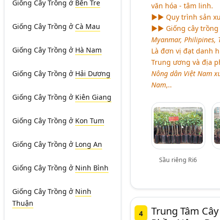
Giống Cây Trồng
ở
Bến Tre
văn hóa - tâm linh.
►► Quy trình sản xu
Giống Cây Trồng
ở
Cà Mau
►► Giống cây trồng 
Myanmar, Philipines, 
Giống Cây Trồng
ở
Hà Nam
Là đơn vị đạt danh 
Trung ương và địa 
Nông dân Việt Nam xu
Giống Cây Trồng
ở
Hải Dương
Nam
,..
Giống Cây Trồng
ở
Kiên Giang
Giống Cây Trồng
ở
Kon Tum
Giống Cây Trồng
ở
Long An
Sầu riêng Ri6
Giống Cây Trồng
ở
Ninh Bình
Giống Cây Trồng
ở
Ninh
Thuận
Trung Tâm Cây
4