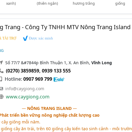
xanh)
(thiên ngân)
hương trắng
giống
g Trang - Công Ty TNHH MTV Nông Trang Island
Được xác minh
 TÀI TRỢ
NG
Số 77/7 &#7844p Bình Thuận 1, X. An Bình,
Vĩnh Long
(0270) 3859859
,
0939 133 555
Hotline:
0907 969 799
info@caygiong.com
www.caygiong.com
―
NÔNG TRANG ISLAND
―
Phát triển bền vững nông nghiệp chất lượng cao
 cây giống mỗi năm.
ống cây ăn trái, trên 60 giống cây kiến tạo sinh cảnh - môi trườn