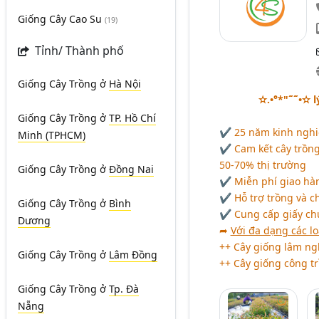
Giống Cây Cao Su
(19)
Tỉnh/ Thành phố
Giống Cây Trồng
ở
Hà Nội
✫.•°*"˜˜•✫ l
Giống Cây Trồng
ở
TP. Hồ Chí
✔ 25 năm kinh nghiệ
Minh (TPHCM)
✔ Cam kết cây trồng 
50-70% thị trường
Giống Cây Trồng
ở
Đồng Nai
✔ Miễn phí giao hàn
✔ Hỗ trợ trồng và ch
Giống Cây Trồng
ở
Bình
✔ Cung cấp giấy ch
Dương
➦
Với đa dạng các lo
++ Cây giống lâm ngh
Giống Cây Trồng
ở
Lâm Đồng
++ Cây giống công trì
Giống Cây Trồng
ở
Tp. Đà
Nẵng