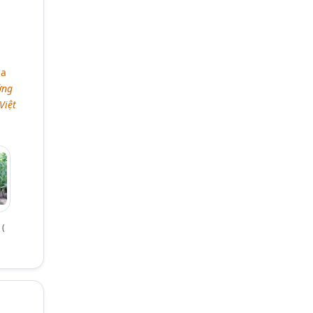
a
ởng
Việt
 (