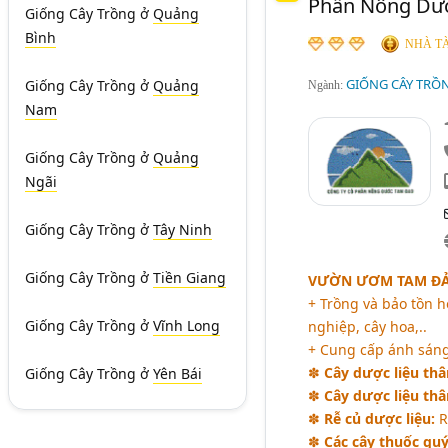
Phần Nông Dư
Giống Cây Trồng
ở
Quảng
Bình
NHÀ TÀ
GIỐNG CÂY TRỒ
Giống Cây Trồng
ở
Quảng
Ngành:
Nam
Giống Cây Trồng
ở
Quảng
Ngãi
Giống Cây Trồng
ở
Tây Ninh
Giống Cây Trồng
ở
Tiền Giang
VƯỜN ƯƠM TAM ĐẢO
+ Trồng và bảo tồn h
Giống Cây Trồng
ở
Vĩnh Long
nghiệp, cây hoa,..
+ Cung cấp ánh sáng,
✽
Cây dược liệu thâ
Giống Cây Trồng
ở
Yên Bái
✽
Cây dược liệu thâ
✽
Rễ củ dược liệu:
Rễ
✽
Các cây thuốc quý