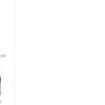
 giá
.
ỏ