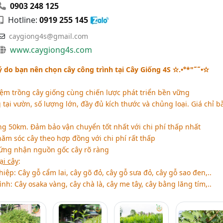
0903 248 125
Hotline:
0919 255 145
caygiong4s@gmail.com
www.caygiong4s.com
ý do bạn nên chọn cây công trình tại Cây Giống 4S ✫.•°*"˜˜•✫
m trồng cây giống cùng chiến lược phát triển bền vững
tại vườn, số lượng lớn, đầy đủ kích thước và chủng loại. Giá chỉ 
g 50km. Đảm bảo vận chuyển tốt nhất với chi phí thấp nhất
ăm sóc cây theo hợp đồng với chi phí rất thấp
ứng nhận nguồn gốc cây rõ ràng
ại cây
:
iệp: Cây gỗ cẩm lai, cây gõ đỏ, cây gỗ sưa đỏ, cây gỗ sao đen,..
nh: Cây osaka vàng, cây chà là, cây me tây, cây bằng lăng tím,..