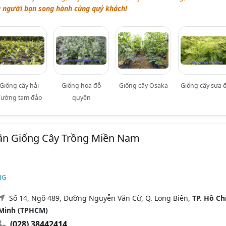
à người bạn song hành cùng quý khách!
Giống cây hải
Giống hoa đỗ
Giống cây Osaka
Giống cây sưa 
ường tam đảo
quyên
ần Giống Cây Trồng Miền Nam
NG
Số 14, Ngõ 489, Đường Nguyễn Văn Cừ, Q. Long Biên,
TP. Hồ Ch
Minh (TPHCM)
(028) 38442414