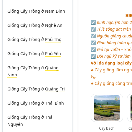
Giống Cây Trồng
ở
Nam Định
✽
☑
Kinh nghiệm hơn 
Giống Cây Trồng
ở
Nghệ An
☑
Tỉ lệ sống đạt trê
☑
Nguồn giống chuẩ
Giống Cây Trồng
ở
Phú Thọ
☑
Giao hàng toàn q
☑
Giá tại vườn
– khô
Giống Cây Trồng
ở
Phú Yên
☑
Đội ngũ kỹ sư lâm
Với đa dạng loại cây
Giống Cây Trồng
ở
Quảng
♣ Cây giống lâm nghi
Ninh
tỵ,..
♣ Cây giống công trì
Giống Cây Trồng
ở
Quảng Trị
Giống Cây Trồng
ở
Thái Bình
Giống Cây Trồng
ở
Thái
Nguyên
Cây bạch
Câ