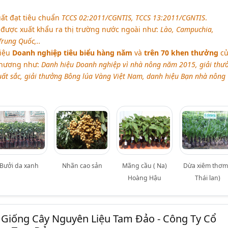
ất đạt tiêu chuẩn
TCCS 02:2011/CGNTIS, TCCS 13:2011/CGNTIS
.
được xuất khẩu ra thị trường nước ngoài như:
Lào, Campuchia,
Trung Quốc,..
hiệu
Doanh nghiệp tiêu biểu hàng năm
và
trên 70 khen thưởng
củ
phương như:
Danh hiệu Doanh nghiệp vì nhà nông năm 2015, giải thư
ất sắc, giải thưởng Bông lúa Vàng Việt Nam, danh hiệu Bạn nhà nông 
Bưởi da xanh
Nhãn cao sản
Mãng cầu ( Na)
Dừa xiêm thơm
Hoàng Hậu
Thái lan)
 Giống Cây Nguyên Liệu Tam Đảo - Công Ty Cổ