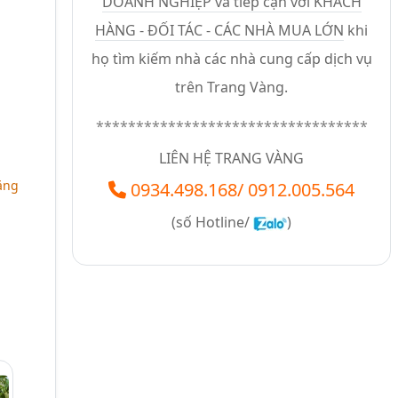
DOANH NGHIỆP và tiếp cận với KHÁCH
HÀNG - ĐỐI TÁC - CÁC NHÀ MUA LỚN
khi
họ tìm kiếm nhà các nhà cung cấp dịch vụ
trên Trang Vàng.
**********************************
LIÊN HỆ TRANG VÀNG
bằng
0934.498.168
/
0912.005.564
(số
Hotline/
)