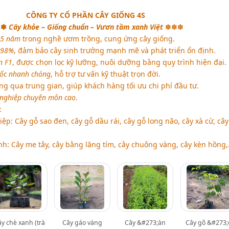
CÔNG TY CỔ PHẦN CÂY GIỐNG 4S
✽✽
Cây khỏe – Giống chuẩn – Vươn tầm xanh Việt
✽✽✽
25 năm
trong nghề ươm trồng, cung ứng cây giống.
n 98%
, đảm bảo cây sinh trưởng mạnh mẽ và phát triển ổn định.
n F1
, được chọn lọc kỹ lưỡng, nuôi dưỡng bằng quy trình hiện đại.
uốc nhanh chóng
, hỗ trợ tư vấn kỹ thuật trọn đời.
ng qua trung gian, giúp khách hàng tối ưu chi phí đầu tư.
 nghiệp chuyên môn cao
.
:
ệp: Cây gỗ sao đen, cây gỗ dầu rái, cây gỗ long não, cây xà cừ, cây
nh: Cây me tây, cây bằng lăng tím, cây chuông vàng, cây kèn hồng,.
y chè xanh (trà
Cây gáo vàng
Cây &#273;àn
Cây gõ &#273;