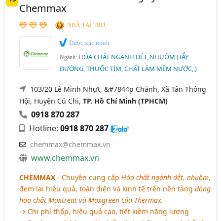
Chemmax
NHÀ TÀI TRỢ
Được xác minh
HÓA CHẤT NGÀNH DỆT, NHUỘM (TẨY
Ngành:
ĐƯỜNG, THUỐC TÍM, CHẤT LÀM MỀM NƯỚC,.)
103/20 Lê Minh Nhựt, &#7844p Chánh, Xã Tân Thông
Hội, Huyện Củ Chi,
TP. Hồ Chí Minh (TPHCM)
0918 870 287
Hotline:
0918 870 287
chemmax@chemmax.vn
www.chemmax.vn
CHEMMAX
- Chuyên cung cấp
Hóa chất ngành dệt, nhuộm
,
đem lại hiệu quả, toàn diện và kinh tế trên nền tảng
dòng
hóa chất Maxtreat và Maxgreen của Thermax.
→ Chi phí thấp, hiệu quả cao, tiết kiệm năng lượng