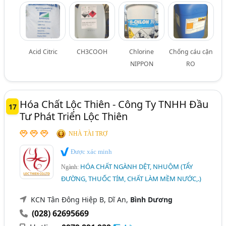
Acid Citric
CH3COOH
Chlorine
Chống cáu cặn
NIPPON
RO
Hóa Chất Lộc Thiên - Công Ty TNHH Đầu
17
Tư Phát Triển Lộc Thiên
NHÀ TÀI TRỢ
Được xác minh
HÓA CHẤT NGÀNH DỆT, NHUỘM (TẨY
Ngành:
ĐƯỜNG, THUỐC TÍM, CHẤT LÀM MỀM NƯỚC,.)
KCN Tân Đông Hiệp B, Dĩ An,
Bình Dương
(028) 62695669