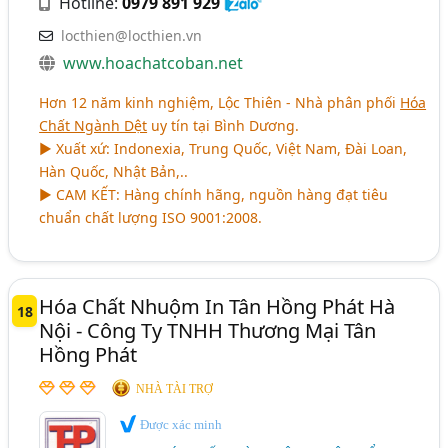
Hotline:
0979 891 929
locthien@locthien.vn
www.hoachatcoban.net
Hơn 12 năm kinh nghiệm, Lộc Thiên - Nhà phân phối
Hóa
Chất Ngành Dệt
uy tín tại Bình Dương.
► Xuất xứ: Indonexia, Trung Quốc, Việt Nam, Đài Loan,
Hàn Quốc, Nhật Bản,..
► CAM KẾT: Hàng chính hãng, nguồn hàng đạt tiêu
chuẩn chất lượng ISO 9001:2008.
Hóa Chất Nhuộm In Tân Hồng Phát Hà
18
Nội - Công Ty TNHH Thương Mại Tân
Hồng Phát
NHÀ TÀI TRỢ
Được xác minh