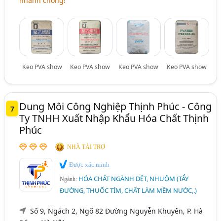
nhanh chóng!
Keo PVA show
Keo PVA show
Keo PVA show
Keo PVA show
Dung Môi Công Nghiệp Thịnh Phúc - Công
7
Ty TNHH Xuất Nhập Khẩu Hóa Chất Thịnh
Phúc
NHÀ TÀI TRỢ
Được xác minh
HÓA CHẤT NGÀNH DỆT, NHUỘM (TẨY
Ngành:
ĐƯỜNG, THUỐC TÍM, CHẤT LÀM MỀM NƯỚC,.)
Số 9, Ngách 2, Ngõ 82 Đường Nguyễn Khuyến, P. Hà