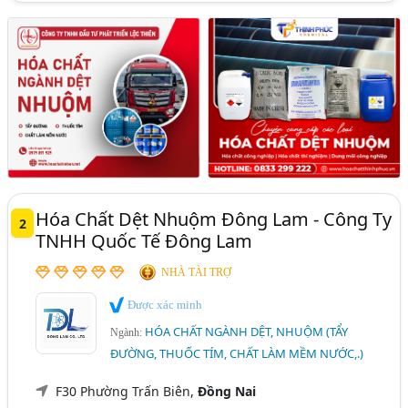
Hóa Chất Dệt Nhuộm Đông Lam - Công Ty
2
TNHH Quốc Tế Đông Lam
NHÀ TÀI TRỢ
Được xác minh
HÓA CHẤT NGÀNH DỆT, NHUỘM (TẨY
Ngành:
ĐƯỜNG, THUỐC TÍM, CHẤT LÀM MỀM NƯỚC,.)
F30 Phường Trấn Biên,
Đồng Nai