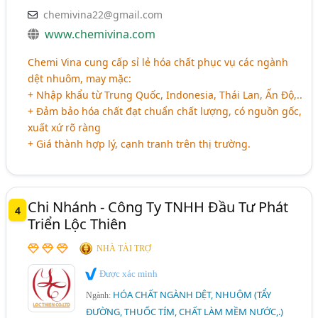
chemivina22@gmail.com
www.chemivina.com
Chemi Vina cung cấp sỉ lẻ hóa chất phục vụ các ngành
dệt nhuôm, may mặc:
+ Nhập khẩu từ Trung Quốc, Indonesia, Thái Lan, Ấn Độ,..
+ Đảm bảo hóa chất đạt chuẩn chất lượng, có nguồn gốc,
xuất xứ rõ ràng
+ Giá thành hợp lý, cạnh tranh trên thị trường.
Chi Nhánh - Công Ty TNHH Đầu Tư Phát
4
Triển Lộc Thiên
NHÀ TÀI TRỢ
Được xác minh
HÓA CHẤT NGÀNH DỆT, NHUỘM (TẨY
Ngành:
ĐƯỜNG, THUỐC TÍM, CHẤT LÀM MỀM NƯỚC,.)