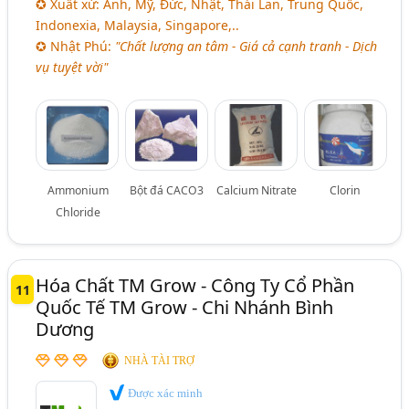
✪ Xuất xứ: Anh, Mỹ, Đức, Nhật, Thái Lan, Trung Quốc,
Indonexia, Malaysia, Singapore,..
✪ Nhật Phú:
"Chất lượng an tâm - Giá cả cạnh tranh - Dịch
vụ tuyệt vời"
Ammonium
Bột đá CACO3
Calcium Nitrate
Clorin
Chloride
Hóa Chất TM Grow - Công Ty Cổ Phần
11
Quốc Tế TM Grow - Chi Nhánh Bình
Dương
NHÀ TÀI TRỢ
Được xác minh