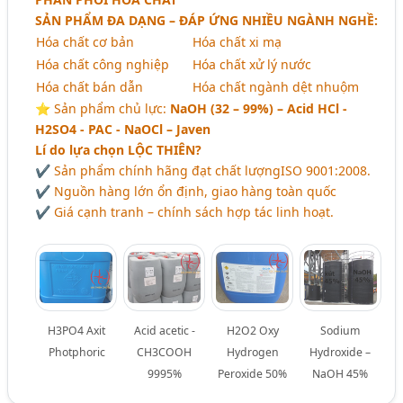
SẢN PHẨM ĐA DẠNG – ĐÁP ỨNG NHIỀU NGÀNH NGHỀ:
Hóa chất cơ bản
Hóa chất xi mạ
Hóa chất công nghiệp
Hóa chất xử lý nước
Hóa chất bán dẫn
Hóa chất ngành dệt nhuộm
⭐️ Sản phẩm chủ lực:
NaOH (32 – 99%) – Acid HCl -
H2SO4 - PAC - NaOCl – Javen
Lí do lựa chọn
LỘC THIÊN?
✔ Sản phẩm chính hãng đạt chất lượngISO 9001:2008.
✔ Nguồn hàng lớn ổn định, giao hàng toàn quốc
✔ Giá cạnh tranh – chính sách hợp tác linh hoạt.
H3PO4 Axit
Acid acetic -
H2O2 Oxy
Sodium
Photphoric
CH3COOH
Hydrogen
Hydroxide –
9995%
Peroxide 50%
NaOH 45%