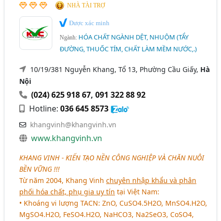
NHÀ TÀI TRỢ
Được xác minh
HÓA CHẤT NGÀNH DỆT, NHUỘM (TẨY
Ngành:
ĐƯỜNG, THUỐC TÍM, CHẤT LÀM MỀM NƯỚC,.)
10/19/381 Nguyễn Khang, Tổ 13, Phường Cầu Giấy,
Hà
Nội
(024) 625 918 67
,
091 322 88 92
Hotline:
036 645 8573
khangvinh@khangvinh.vn
www.khangvinh.vn
KHANG VINH -
KIẾN TẠO NỀN CÔNG NGHIỆP VÀ CHĂN NUÔI
BỀN VỮNG
!!!
Từ năm 2004, Khang Vinh
chuyên nhập khẩu và phân
phối hóa chất, phụ gia uy tín
tại Việt Nam:
• Khoáng vi lượng TACN: ZnO, CuSO4.5H2O, MnSO4.H2O,
MgSO4.H2O, FeSO4.H2O, NaHCO3, Na2SeO3, CoSO4,