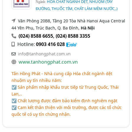
HÓA CHẤT NGÀNH DỆT, NHUỘM (TẨY
Ngành:
ĐƯỜNG, THUỐC TÍM, CHẤT LÀM MỀM NƯỚC,.)
Văn Phòng 20B8, Tầng 20 Tòa Nhà Hanoi Aqua Central
44 Yên Phụ, Trúc Bạch, Q. Ba Đình,
Hà Nội
(024) 8588 6655
,
(024) 8588 3355
Hotline:
0903 416 028
info@tanhongphat.com.vn
www.tanhongphat.com.vn
Tân Hồng Phát - Nhà cung cấp Hóa chất ngành dệt
nhuộm uy tín nhiều năm:
☑ Sản phẩm nhập khẩu trực tiếp từ Trung Quốc, Thái
Lan,..
☑ Chất lượng được đảm bảo kiểm định nghiêm ngặt
☑ Cam kết thân thiện với môi trường, được các tổ chức
quốc tế có uy tín chứng nhận.