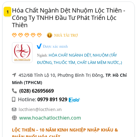
Hải Dương
Long An
Tây Ninh
Hóa Chất Ngành Dệt Nhuộm Lộc Thiên -
Thuốc Nhuộm Vải - Nhập Khẩu Và Phân Phối (76)
1
Công Ty TNHH Đầu Tư Phát Triển Lộc
Thiên
NHÀ TÀI TRỢ
Được xác minh
HÓA CHẤT NGÀNH DỆT, NHUỘM (TẨY
Ngành:
ĐƯỜNG, THUỐC TÍM, CHẤT LÀM MỀM NƯỚC,.)
452/6B Tỉnh Lộ 10, Phường Bình Trị Đông,
TP. Hồ Chí
Minh (TPHCM)
(028) 62695669
Hotline:
0979 891 929
locthien@locthien.vn
www.hoachatlocthien.com
LỘC THIÊN – 10 NĂM KINH NGHIỆP NHẬP KHẨU &
PHÂN PHỐI HÓA CHẤT