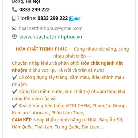
Đông,
Hà Nội
0833 299 222
Hotline:
0833 299 222
hoachatthinhphuc@gmail.com
www.hoachatthinhphuc.vn
HÓA CHẤT THỊNH PHÚC
— Cùng nhau tỏa sáng, cùng
nhau phát triển —
Chuyên
nhập khẩu và phân phối
Hóa chất ngành dệt
nhuộm
ở khu vực Tp. Hà Nội và trên cả nước.
✔ Có công dụng tẩy trắng, cầm màu, điều chỉnh màu
nhuộm
✔ Dùng làm mềm nước, làm chất trợ nhuộm tăng khả
năng lên màu của vải
✔ Khách hàng tiêu biểu: VITRI CHEM, ZhongTai Group,
KunLun Lubricant, Phân Lâm Thao,..
CAM KẾT:
Nhập khẩu chính hãng từ Nhật Bản, Ấn Độ,
Hàn Quốc, Thái Lan, Trung Quốc, Đài Loan,..