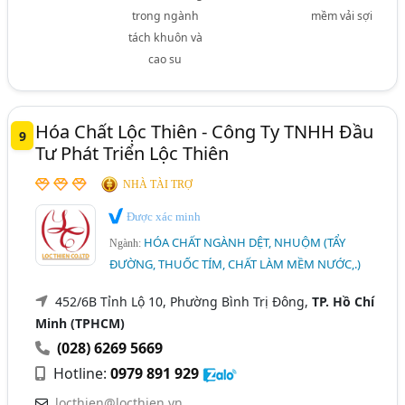
trong ngành
mềm vải sợi
tách khuôn và
cao su
Hóa Chất Lộc Thiên - Công Ty TNHH Đầu
9
Tư Phát Triển Lộc Thiên
NHÀ TÀI TRỢ
Được xác minh
HÓA CHẤT NGÀNH DỆT, NHUỘM (TẨY
Ngành:
ĐƯỜNG, THUỐC TÍM, CHẤT LÀM MỀM NƯỚC,.)
452/6B Tỉnh Lộ 10, Phường Bình Trị Đông,
TP. Hồ Chí
Minh (TPHCM)
(028) 6269 5669
Hotline:
0979 891 929
locthien@locthien.vn