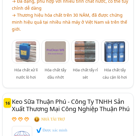
→ Đa dạng, phù hợp với nhiều tính chất nước, có thể tùy
chỉnh dễ dàng
→ Thương hiệu hóa chất trên 30 NĂM, đã được chứng
minh hiệu quả tại nhiều nhà máy ở Việt Nam và trên thế
giới.
Hóa chất xử lí
Hóa chất tẩy
Hóa chất tẩy rỉ
Hóa chất tẩy
nước lò hơi
dầu nhớt
sét
cáu cặn lò hơi
Keo Sữa Thuận Phú - Công Ty TNHH Sản
16
Xuất Thương Mại Công Nghiệp Thuận Phú
NHÀ TÀI TRỢ
Được xác minh