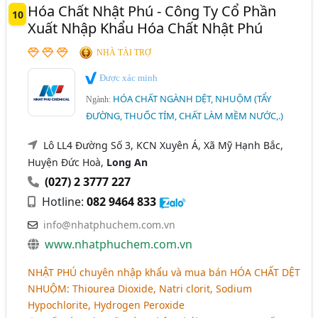
Hóa Chất Nhật Phú - Công Ty Cổ Phần
10
Xuất Nhập Khẩu Hóa Chất Nhật Phú
NHÀ TÀI TRỢ
Được xác minh
HÓA CHẤT NGÀNH DỆT, NHUỘM (TẨY
Ngành:
ĐƯỜNG, THUỐC TÍM, CHẤT LÀM MỀM NƯỚC,.)
Lô LL4 Đường Số 3, KCN Xuyên Á, Xã Mỹ Hạnh Bắc,
Huyện Đức Hoà,
Long An
(027) 2 3777 227
Hotline:
082 9464 833
info@nhatphuchem.com.vn
www.nhatphuchem.com.vn
NHẬT PHÚ
chuyên nhập khẩu và mua bán
HÓA CHẤT DỆT
NHUỘM
: Thiourea Dioxide, Natri clorit, Sodium
Hypochlorite, Hydrogen Peroxide