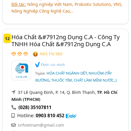
Đối tác:
Nông nghiệp Việt Nam, Probiotic Solutions, VNS,
Nông Nghiệp Công Nghệ Cao,..
Hóa Chất &#7912ng Dụng C.A - Công Ty
12
TNHH Hóa Chất &#7912ng Dụng C.A
NHÀ TÀI TRỢ
Được xác minh
HÓA CHẤT NGÀNH DỆT, NHUỘM (TẨY
Ngành:
ĐƯỜNG, THUỐC TÍM, CHẤT LÀM MỀM NƯỚC,.)
37 Lê Quang Định, P. 14, Q. Bình Thạnh,
TP. Hồ Chí
Minh (TPHCM)
(028) 35107811
Hotline:
0903 810 452
snfvietnam@gmail.com