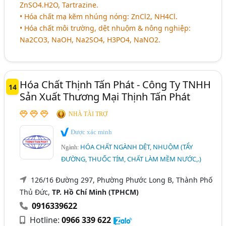
ZnSO4.H2O, Tartrazine.
• Hóa chất mạ kẽm nhúng nóng: ZnCl2, NH4Cl.
• Hóa chất môi trường, dệt nhuộm & nông nghiệp:
Na2CO3, NaOH, Na2SO4, H3PO4, NaNO2.
Hóa Chất Thịnh Tấn Phát - Công Ty TNHH
14
Sản Xuất Thương Mại Thịnh Tấn Phát
NHÀ TÀI TRỢ
Được xác minh
HÓA CHẤT NGÀNH DỆT, NHUỘM (TẨY
Ngành:
ĐƯỜNG, THUỐC TÍM, CHẤT LÀM MỀM NƯỚC,.)
126/16 Đường 297, Phường Phước Long B, Thành Phố
Thủ Đức,
TP. Hồ Chí Minh (TPHCM)
0916339622
Hotline:
0966 339 622