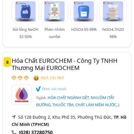
Xút lỏng NaOH
Phèn nhôm
H2SO4 95-98%
FeSO4.7H2O
32-50%
sunfat
98%
Hóa Chất EUROCHEM - Công Ty TNHH
8
Thương Mại EUROCHEM
NHÀ TÀI TRỢ
Được xác minh
HÓA CHẤT NGÀNH DỆT, NHUỘM (TẨY
Ngành:
ĐƯỜNG, THUỐC TÍM, CHẤT LÀM MỀM NƯỚC,.)
Số 128 Đường 2, Khu Phố 35, Phường Thủ Đức,
TP. Hồ
Chí Minh (TPHCM)
(028) 37280750