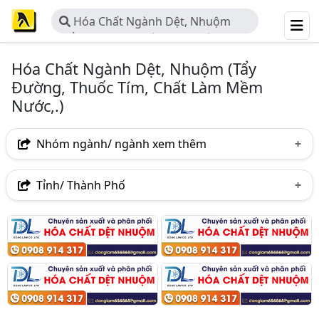
Hóa Chất Ngành Dệt, Nhuộm
(Tẩy Đường, Thuốc Tím, Chất Làm
Mềm Nước,.)
Hóa Chất Ngành Dệt, Nhuộm (Tẩy
Đường, Thuốc Tím, Chất Làm Mềm
Nước,.)
Nhóm ngành/ ngành xem thêm
Ngành nghề
Tỉnh/ Thành Phố
Hóa Chất Ngành Dệt, Nhuộm (Tẩy Đường, Thuốc Tím,
Hà Nội
TP. Hồ Chí Minh (TPHCM)
Đồng Nai
Chất Làm Mềm Nước,.)
(203)
Bình Dương
Tp. Đà Nẵng
TP. Hải Phòng
Ngành xem thêm
An Giang
Bà Rịa-Vũng Tàu
Bình Phước
Hóa Chất - Sản Xuất, Nhập Khẩu Và Phân Phối Hóa
Chất (1636)
Bình Thuận
Nghệ An
Thái Bình
Hóa Chất Công Nghiệp (805)