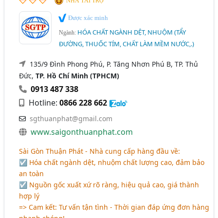
NHÀ TÀI TRỢ
Được xác minh
HÓA CHẤT NGÀNH DỆT, NHUỘM (TẨY
Ngành:
ĐƯỜNG, THUỐC TÍM, CHẤT LÀM MỀM NƯỚC,.)
135/9 Đình Phong Phú, P. Tăng Nhơn Phú B, TP. Thủ
Đức,
TP. Hồ Chí Minh (TPHCM)
0913 487 338
Hotline:
0866 228 662
sgthuanphat@gmail.com
www.saigonthuanphat.com
Sài Gòn Thuận Phát - Nhà cung cấp hàng đầu về:
☑ Hóa chất ngành dệt, nhuộm chất lượng cao, đảm bảo
an toàn
☑ Nguồn gốc xuất xứ rõ ràng, hiệu quả cao, giá thành
hợp lý
=> Cam kết: Tư vấn tận tình - Thời gian đáp ứng đơn hàng