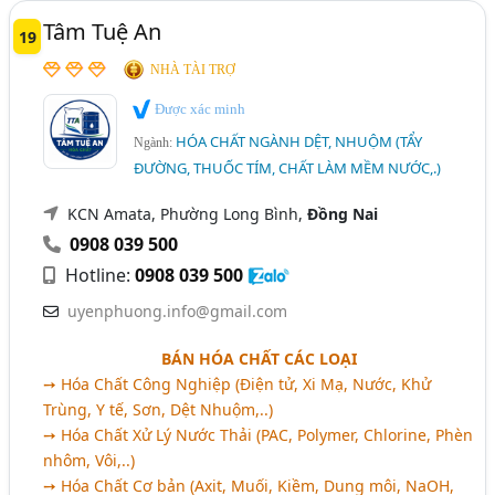
Tâm Tuệ An
19
NHÀ TÀI TRỢ
Được xác minh
HÓA CHẤT NGÀNH DỆT, NHUỘM (TẨY
Ngành:
ĐƯỜNG, THUỐC TÍM, CHẤT LÀM MỀM NƯỚC,.)
KCN Amata, Phường Long Bình,
Đồng Nai
0908 039 500
Hotline:
0908 039 500
uyenphuong.info@gmail.com
BÁN HÓA CHẤT CÁC LOẠI
➙ Hóa Chất Công Nghiệp (Điện tử, Xi Mạ, Nước, Khử
Trùng, Y tế, Sơn, Dệt Nhuộm,..)
➙ Hóa Chất Xử Lý Nước Thải (PAC, Polymer, Chlorine, Phèn
nhôm, Vôi,..)
➙ Hóa Chất Cơ bản (Axit, Muối, Kiềm, Dung môi, NaOH,