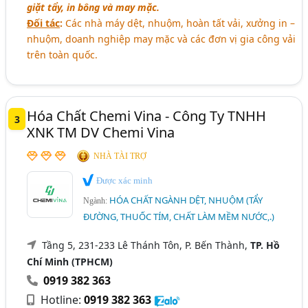
giặt tẩy, in bông và may mặc.
Đối tác
:
Các nhà máy dệt, nhuộm, hoàn tất vải, xưởng in –
nhuộm, doanh nghiệp may mặc và các đơn vị gia công vải
trên toàn quốc.
Hóa Chất Chemi Vina - Công Ty TNHH
3
XNK TM DV Chemi Vina
NHÀ TÀI TRỢ
Được xác minh
HÓA CHẤT NGÀNH DỆT, NHUỘM (TẨY
Ngành:
ĐƯỜNG, THUỐC TÍM, CHẤT LÀM MỀM NƯỚC,.)
Tầng 5, 231-233 Lê Thánh Tôn, P. Bến Thành,
TP. Hồ
Chí Minh (TPHCM)
0919 382 363
Hotline:
0919 382 363