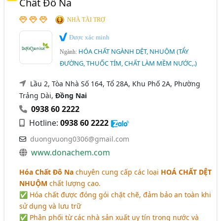
Chất Đô Na
NHÀ TÀI TRỢ
Được xác minh
HÓA CHẤT NGÀNH DỆT, NHUỘM (TẨY
Ngành:
ĐƯỜNG, THUỐC TÍM, CHẤT LÀM MỀM NƯỚC,.)
Lầu 2, Tòa Nhà Số 164, Tổ 28A, Khu Phố 2A, Phường
Trảng Dài,
Đồng Nai
0938 60 2222
Hotline:
0938 60 2222
duongvuong0306@gmail.com
www.donachem.com
Hóa Chất Đô Na
chuyên cung cấp các loại
HOÁ CHẤT DỆT
NHUỘM
chất lượng cao.
✅ Hóa chất được đóng gói chặt chẽ, đảm bảo an toàn khi
sử dụng và lưu trữ
✅ Phân phối từ các nhà sản xuất uy tín trong nước và